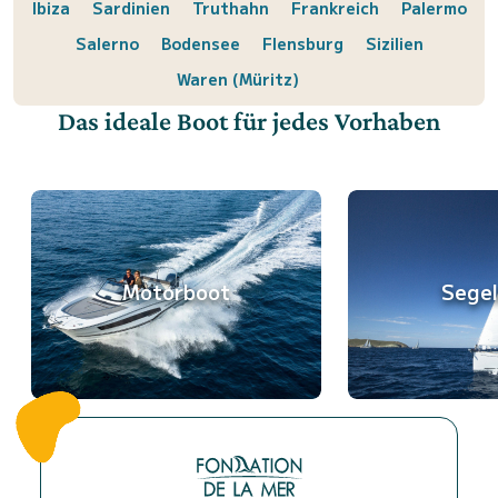
Ibiza
Sardinien
Truthahn
Frankreich
Palermo
Salerno
Bodensee
Flensburg
Sizilien
Waren (Müritz)
Das ideale Boot für jedes Vorhaben
Motorboot
Sege