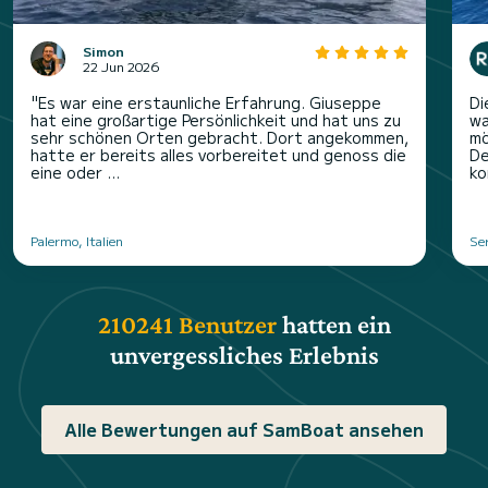
Simon
22 Jun 2026
"Es war eine erstaunliche Erfahrung. Giuseppe
Di
hat eine großartige Persönlichkeit und hat uns zu
wa
sehr schönen Orten gebracht. Dort angekommen,
mö
hatte er bereits alles vorbereitet und genoss die
De
eine oder ...
ko
Palermo, Italien
Ser
210241 Benutzer
hatten ein
unvergessliches Erlebnis
Alle Bewertungen auf SamBoat ansehen