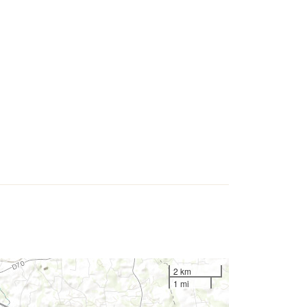
2 km
1 mi