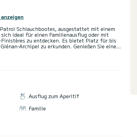
 anzeigen
0 Patrol Schlauchbootes, ausgestattet mit einem
ich ideal für einen Familienausflug oder mit
inistères zu entdecken. Es bietet Platz für bis
 Glénan-Archipel zu erkunden. Genießen Sie eine
s mit zwei Sitzen, einen vorderen Sitz und
 ist mit zahlreichen Sicherheits- und
GARMIN, FUSION...). Es ist auch möglich, das
Wakeboard für Ihre Wassersportaktivitäten zu
itere Informationen. Bis bald an den Stegen von
Ausflug zum Aperitif
Familie