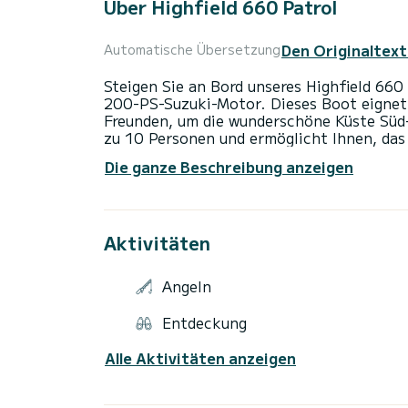
Über Highfield 660 Patrol
Den Originaltext
Automatische Übersetzung
Steigen Sie an Bord unseres Highfield 66
200-PS-Suzuki-Motor. Dieses Boot eignet s
Freunden, um die wunderschöne Küste Süd-F
zu 10 Personen und ermöglicht Ihnen, das
große Heckbank, ein angenehmes Steuerhau
Die ganze Beschreibung anzeigen
zahlreiche Stauräume. Unser Highfield 660
Komfortvorrichtungen ausgestattet (GPS 
Boot mit einem Schleppreifen oder einem 
mieten (50€). Kontaktieren Sie uns für we
Aktivitäten
Angeln
Entdeckung
Alle Aktivitäten anzeigen