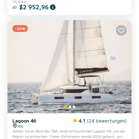
15.54 m
Kabinen mit allem Komfort und eine Kapazität von 10 Personen.
$2 952,96
ab
Mit einer Gesamtlänge von 16 Metern wird es Ihr perfekter
Begleiter sein, um einen einzigartigen Urlaub auf dem Wasser in der
Umgebung von Kos zu verbringen. Dieses Aura 51 Fountain Pajot
verfügt über 5 Toiletten mit...
-35%
Lagoon 46
4.1
(24 bewertungen)
Kos
Gehen Sie an Bord der TBA, einer erstaunlichen Lagoon 46, um die
Region zu entdecken. Dieser Katamaran wurde 2024 gebaut, um