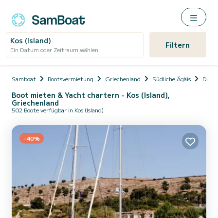
Kos (Island)
Filtern
Ein Datum oder Zeitraum wählen
Samboat
Bootsvermietung
Griechenland
Südliche Ägäis
Dode
Boot mieten & Yacht chartern - Kos (Island),
Griechenland
502 Boote verfügbar in Kos (Island)
-40%