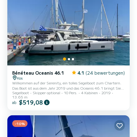
Bénéteau Oceanis 46.1
4.1
(24 bewertungen)
Kos
Willkommen auf der Serenity, ein tolles Segelboot zum Chartern.
Das Boot ist aus dem Jahr 2019 und das Oceanis 46.1 bringt Sie
Segelboot
Skipper optional
10 Pers.
4 Kabinen
2019
zu den schönsten Ankerplätzen um Kos. Das Boot hat 4 Kabinen
13.65 m
mit allem Komfort und eine Kapazität von 10 Personen. Mit einer
$519,08
ab
Gesamtlänge von 14 Metern wird es Ihr perfekter Begleiter sein,
um einen einzigartigen Urlaub auf dem Wasser in der Umgebung
von Kos zu verbringen. Für Ihren Komfort verfügt Serenity über 4
Toiletten mit Dusche Dieses Boot ist mit einem Rollgroßs...
-10%