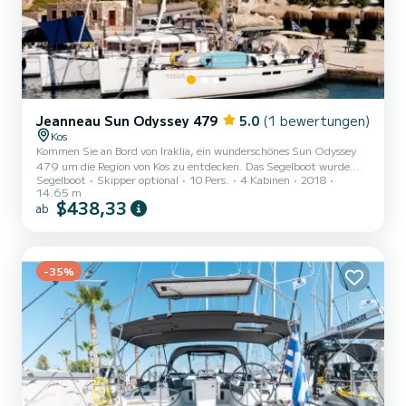
Jeanneau Sun Odyssey 479
5.0
(1 bewertungen)
Kos
Kommen Sie an Bord von Iraklia, ein wunderschönes Sun Odyssey
479 um die Region von Kos zu entdecken. Das Segelboot wurde
Segelboot
Skipper optional
10 Pers.
4 Kabinen
2018
2018 gebaut und verspricht hohen Komfort auf See. Das Boot hat
14.65 m
4 Kabinen mit allem Komfort und eine Kapazität von 10 Personen.
$438,33
ab
Mit einer Gesamtlänge von 15 Metern wird es Ihr perfekter
Begleiter sein, um einen einzigartigen Urlaub auf dem Wasser in der
Umgebung von Kos zu verbringen. Für Ihren Komfort verfügt
Iraklia über 4 Toiletten mit Dusc...
-35%