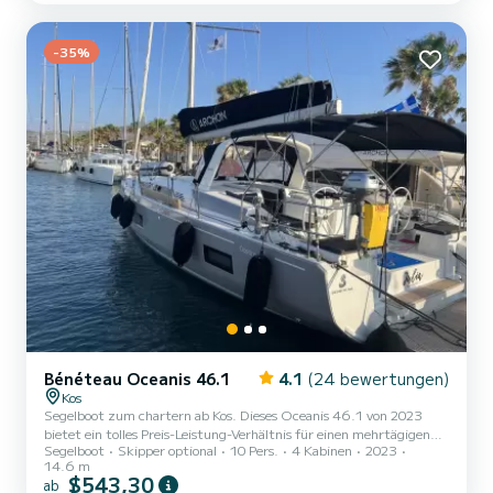
Odyssey 389 ist mit 1 Toilette mit Dusche ausgestattet. Dieses
Boot ist mit einem Lattengroßsegel und einer Rollgenua a...
-35%
Bénéteau Oceanis 46.1
4.1
(24 bewertungen)
Kos
Segelboot zum chartern ab Kos. Dieses Oceanis 46.1 von 2023
bietet ein tolles Preis-Leistung-Verhältnis für einen mehrtägigen
Segelboot
Skipper optional
10 Pers.
4 Kabinen
2023
oder mehrwöchigen Törn. Das Boot hat 4 Kabinen mit allem
14.6 m
Komfort und eine Kapazität von 10 Personen. Mit einer
$543,30
ab
Gesamtlänge von 15 Metern wird es Ihr perfekter Begleiter sein,