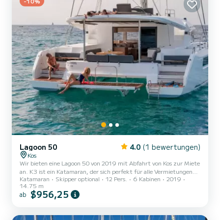
-10%
Lagoon 50
4.0
(1 bewertungen)
Kos
Wir bieten eine Lagoon 50 von 2019 mit Abfahrt von Kos zur Miete
an. K3 ist ein Katamaran, der sich perfekt für alle Vermietungen
Katamaran
Skipper optional
12 Pers.
6 Kabinen
2019
eignet. Dieser Katamaran ist sehr angenehm zu handhaben für eine
14.75 m
Kreuzfahrt von einer Woche oder mehr. Sie werden eine
$956,25
ab
außergewöhnliche Kreuzfahrt auf diesem 15 Meter langen
Katamaran erleben. Sie können während der Kreuzfahrt bis zu 14
Passagiere unterbringen und die 6 Kabinen mit vollem Komfort