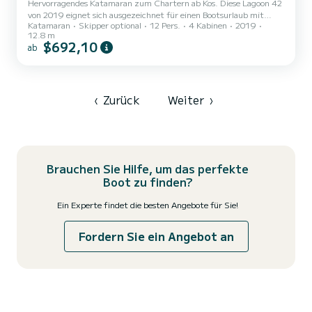
Hervorragendes Katamaran zum Chartern ab Kos. Diese Lagoon 42
von 2019 eignet sich ausgezeichnet für einen Bootsurlaub mit
Katamaran
Skipper optional
12 Pers.
4 Kabinen
2019
Freunden oder Familie. Sie möchten einen unvergesslichen Törn auf
12.8 m
diesem Katamaran mit 13 Metern Länge verbringen? Sie können
$692,10
ab
mit bis zu 12 Personen an Bord kommen und die 4 komfortablen
Kabinen genießen. Dieses Lagoon 42 verfügt über 4 Toiletten mit
Dusche. Es ist unter anderem mit folgender Ausrüstung
ausgestattet: Autop...
‹
Zurück
Weiter
›
Brauchen Sie Hilfe, um das perfekte
Boot zu finden?
Ein Experte findet die besten Angebote für Sie!
Fordern Sie ein Angebot an