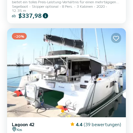
bietet ein tolles Preis-Leistung-Verhältnis für einen mehrtägigen
Segelboot
Skipper optional
8 Pers.
3 Kabinen
2020
oder mehrwöchigen Törn. Das Segelboot ist 12 Meter lang und
12.35 m
verfügt über 40 PS. Mit seinen 3 Kabinen kann das Schiff bis zu 8
$337,98
ab
Personen für einen Törn aufnehmen. Dieses Sun Odyssey 410
verfügt über 2 Toiletten mit Dusche. Dieses Boot ist mit einem
Durchgelattetes Großsegel und einem Rollgenua ausgestattet. Es
ist unte...
-20%
Lagoon 42
4.4
(39 bewertungen)
Kos