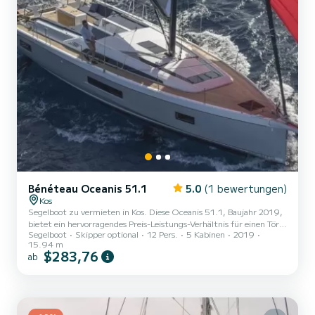
Bénéteau Oceanis 51.1
5.0
(1 bewertungen)
Kos
Segelboot zu vermieten in Kos. Diese Oceanis 51.1, Baujahr 2019,
bietet ein hervorragendes Preis-Leistungs-Verhältnis für einen Törn
Segelboot
Skipper optional
12 Pers.
5 Kabinen
2019
von ein paar Tagen oder sogar ein paar Wochen. Das Segelboot ist
15.94 m
16 Meter lang und hat 80 PS. Die 5 Kabinen bieten Platz für 13
$283,76
ab
Passagiere während der Fahrt. Für Ihren Komfort verfügt SNIPE
über 3 Toiletten mit Dusche Dieses Boot ist mit einem Großsegel
mit Latten und einer Rollgenua ausgestattet. Es verfügt über
folgende Ausstattung: Autopilot, Außenbordmotor...