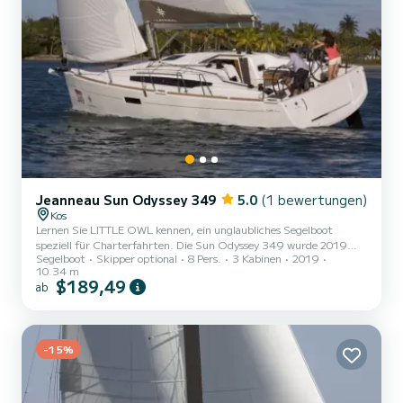
Jeanneau Sun Odyssey 349
5.0
(1 bewertungen)
Kos
Lernen Sie LITTLE OWL kennen, ein unglaubliches Segelboot
speziell für Charterfahrten. Die Sun Odyssey 349 wurde 2019
Segelboot
Skipper optional
8 Pers.
3 Kabinen
2019
gebaut und bringt Sie zu den schönsten Ankerplätzen auf Kos. Das
10.34 m
Boot verfügt über 3 Kabinen mit allem Komfort und bietet Platz
$189,49
ab
für 8 Passagiere. Mit einer Gesamtlänge von 10 Metern und 21 PS
wird es Ihr bester Freund sein, wenn Sie außergewöhnliche Ferien
auf den Gewässern von Kos verbringen.> Diese Sun Odyssey 349
ist mit 1 Toilette mit Dusche ausgestattet. Dieses Boot ist...
-15%