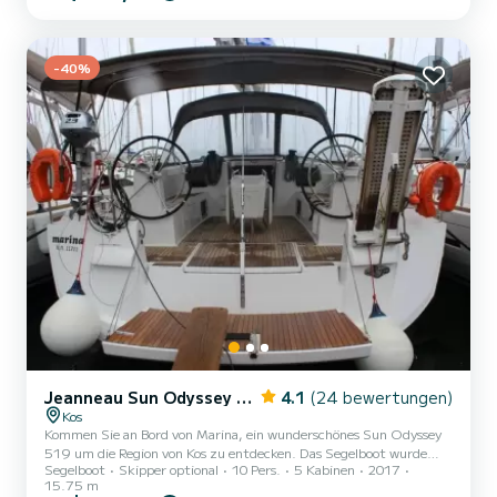
Länge und einer Motorleistung von 45 PS bietet sich das Schiff als
idealer Begleiter für einen unvergesslichen Bootsurlaub in der
Umgebung von Kos. Dieses...
-40%
Jeanneau Sun Odyssey 519
4.1
(24 bewertungen)
Kos
Kommen Sie an Bord von Marina, ein wunderschönes Sun Odyssey
519 um die Region von Kos zu entdecken. Das Segelboot wurde
Segelboot
Skipper optional
10 Pers.
5 Kabinen
2017
2017 gebaut und verspricht hohen Komfort auf See. Das Boot hat
15.75 m
5 Kabinen mit allem Komfort und eine Kapazität von 12 Personen.