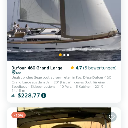
Dufour 460 Grand Large
4.7
(3 bewertungen)
Kos
Unglaubliches Segelboot zu vermieten in Kos. Diese Dufour 460
Grand Large aus dem Jahr 2019 ist ein ideales Boot für einen
Segelboot
Skipper optional
10 Pers.
5 Kabinen
2019
Urlaub mit Familie oder Freunden. Das Segelboot ist 14 Meter lang
14.15 m
und hat 75 PS. Die 5 Kabinen bieten Platz für 12 Passagiere bei
$228,77
ab
Fahrten. Diese Dufour 460 Grand Large ist mit 3 Toiletten mit
Dusche ausgestattet. Es verfügt über folgende Ausstattung:
Autopilot, Außenbordmotor, Bugstrahlruder, Lautsprecher,
Deckdusche, Wassermacher. Zögern Sie nicht, uns für ein
-10%
Angebot...