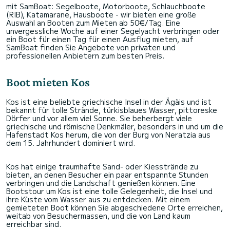
mit SamBoat: Segelboote, Motorboote, Schlauchboote
(RIB), Katamarane, Hausboote - wir bieten eine große
Auswahl an Booten zum Mieten ab 50€/Tag. Eine
unvergessliche Woche auf einer Segelyacht verbringen oder
ein Boot für einen Tag für einen Ausflug mieten, auf
SamBoat finden Sie Angebote von privaten und
professionellen Anbietern zum besten Preis.
Boot mieten Kos
Kos ist eine beliebte griechische Insel in der Ägäis und ist
bekannt für tolle Strände, türkisblaues Wasser, pittoreske
Dörfer und vor allem viel Sonne. Sie beherbergt viele
griechische und römische Denkmäler, besonders in und um die
Hafenstadt Kos herum, die von der Burg von Neratzia aus
dem 15. Jahrhundert dominiert wird.
Kos hat einige traumhafte Sand- oder Kiesstrände zu
bieten, an denen Besucher ein paar entspannte Stunden
verbringen und die Landschaft genießen können. Eine
Bootstour um Kos ist eine tolle Gelegenheit, die Insel und
ihre Küste vom Wasser aus zu entdecken. Mit einem
gemieteten Boot können Sie abgeschiedene Orte erreichen,
weitab von Besuchermassen, und die von Land kaum
erreichbar sind.