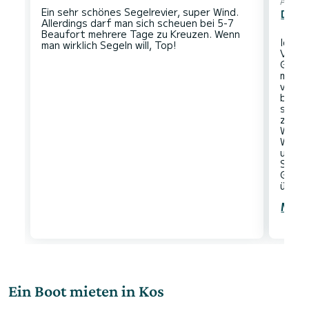
Automa
Ein sehr schönes Segelrevier, super Wind.
Den O
Allerdings darf man sich scheuen bei 5-7
Beaufort mehrere Tage zu Kreuzen. Wenn
Idyll
Vergl
Gebie
müsse
vorhe
berück
südli
zurüc
Wiese
Währe
und A
Sonne
Gegen
Mehr
Ein Boot mieten in Kos