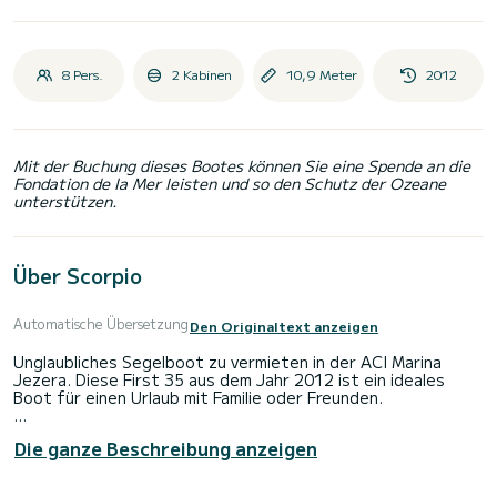
8 Pers.
2 Kabinen
10,9 Meter
2012
Mit der Buchung dieses Bootes können Sie eine Spende an die
Fondation de la Mer leisten und so den Schutz der Ozeane
unterstützen.
Über Scorpio
Automatische Übersetzung
Den Originaltext anzeigen
Unglaubliches Segelboot zu vermieten in der ACI Marina
Jezera. Diese First 35 aus dem Jahr 2012 ist ein ideales
Boot für einen Urlaub mit Familie oder Freunden.
Das Segelboot ist 11 Meter lang und hat 29 PS. Die 2
Die ganze Beschreibung anzeigen
Kabinen bieten Platz für 6 Passagiere während der Fahrt.
Diese First 35 ist mit 1 Toilette mit Dusche ausgestattet.