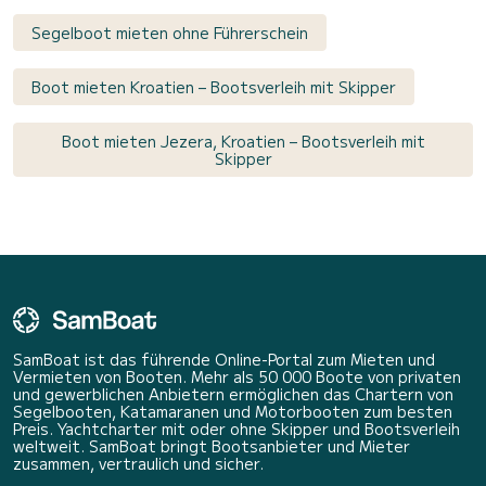
Segelboot mieten ohne Führerschein
Boot mieten Kroatien – Bootsverleih mit Skipper
Boot mieten Jezera, Kroatien – Bootsverleih mit
Skipper
SamBoat ist das führende Online-Portal zum Mieten und
Vermieten von Booten. Mehr als 50 000 Boote von privaten
und gewerblichen Anbietern ermöglichen das Chartern von
Segelbooten, Katamaranen und Motorbooten zum besten
Preis. Yachtcharter mit oder ohne Skipper und Bootsverleih
weltweit. SamBoat bringt Bootsanbieter und Mieter
zusammen, vertraulich und sicher.