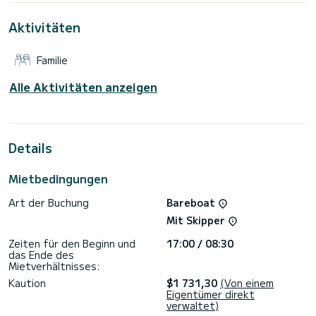
Dieses Boot ist mit einem Lattengroßsegel und einer
Aktivitäten
Rollgenua ausgestattet. Es verfügt über folgende
Ausstattung: Autopilot, Lautsprecher, USB-Stecker,
Deckdusche.
Familie
Wir laden Sie ein, eine Anfrage direkt auf der Plattform
Alle Aktivitäten anzeigen
Details
Mietbedingungen
Art der Buchung
Bareboat
Mit Skipper
Zeiten für den Beginn und
17:00 / 08:30
das Ende des
Mietverhältnisses:
Kaution
$1 731,30
(Von einem
Eigentümer direkt
verwaltet)