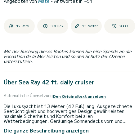
Angeboten von
Mate
- Antwortet in ~5h
12 Pers.
330 PS
13 Meter
2000
Mit der Buchung dieses Bootes können Sie eine Spende an die
Fondation de la Mer leisten und so den Schutz der Ozeane
unterstützen.
Über Sea Ray 42 ft. daily cruiser
Automatische Übersetzung
Den Originaltext anzeigen
Die Luxusyacht ist 13 Meter (42 Fuß) lang. Ausgezeichnete
Seetüchtigkeit und hochwertiges Design gewährleisten
maximale Sicherheit und Komfort bei allen
Wetterbedingungen. Geräumige Sonnendecks vorn und
hinten sowie geräumige Sitze im Inneren bieten Komfort und
Die ganze Beschreibung anzeigen
Vergnügen an Bord. Die Yacht wird von zwei Motoren mit
jeweils 330 PS angetrieben. Da die Yacht eine