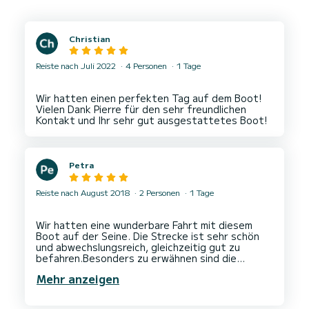
Christian
Reiste nach Juli 2022
4 Personen
1 Tage
Wir hatten einen perfekten Tag auf dem Boot!
Vielen Dank Pierre für den sehr freundlichen
Petra
Reiste nach August 2018
2 Personen
1 Tage
Wir hatten eine wunderbare Fahrt mit diesem
Boot auf der Seine. Die Strecke ist sehr schön
und abwechslungsreich, gleichzeitig gut zu
befahren.Besonders zu erwähnen sind die
praktischen Extras auf dem Boot: Das
Mehr anzeigen
Sonnendeck lässt sich mit einem Tisch umbauen,
Navi, digitale Geschwindigkeits- und
Spritverbrauchsanzeige, man muss nicht selbst