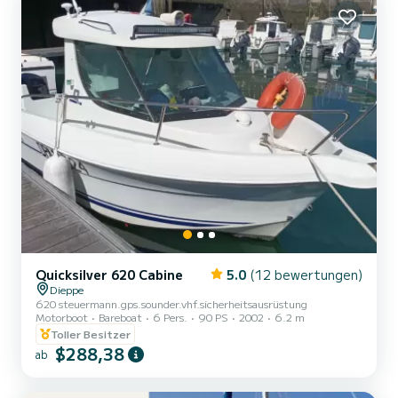
und Sicherheitseinweisung inklusive. Reservierungen...
Quicksilver 620 Cabine
5.0
(12 bewertungen)
Dieppe
620 steuermann.gps.sounder.vhf.sicherheitsausrüstung
Motorboot
Bareboat
6 Pers.
90 PS
2002
6.2 m
Toller Besitzer
$288,38
ab