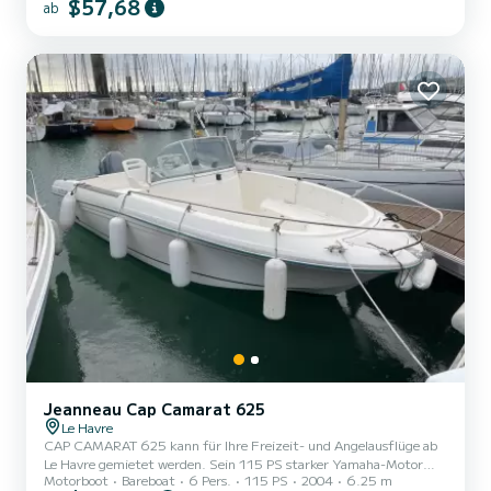
$57,68
ab
mögliche Ausflüge: | Vormittags (10:30 Uhr - 12:30 Uhr) |
Nachmittags (15:30 Uhr - 17:30 Uhr) | Ich verlange 30 Euro pro
Person | Maximal 2 Personen | Keine Minderjährigen | Mit
freundlichen Grüßen
Jeanneau Cap Camarat 625
Le Havre
CAP CAMARAT 625 kann für Ihre Freizeit- und Angelausflüge ab
Le Havre gemietet werden. Sein 115 PS starker Yamaha-Motor
Motorboot
Bareboat
6 Pers.
115 PS
2004
6.25 m
gepaart mit seiner außergewöhnlichen Manövrierfähigkeit machen