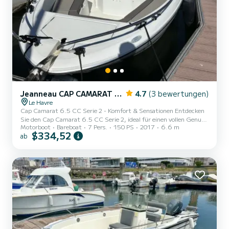
Jeanneau CAP CAMARAT 6,5 CC Style
4.7
(3 bewertungen)
Le Havre
Cap Camarat 6.5 CC Serie 2 - Komfort & Sensationen Entdecken
Sie den Cap Camarat 6.5 CC Serie 2, ideal für einen vollen Genuss
Motorboot
Bareboat
7 Pers.
150 PS
2017
6.6 m
eines Ausflugs auf dem Meer oder Fluss, mit Familie oder
$334,52
ab
Freunden. Ausgestattet mit einem Yamaha 150 PS Motor, bietet
er eine gleichzeitig sanfte und dynamische Navigation. Sein
elektrischer Ankerwindlass erleichtert das Ankern, während der
Navigationsbildschirm Sie sicher leitet. Genießen Sie einen
Wasserskistock für Fans von Sporttouren, eine vollständige
Sonnenliege...