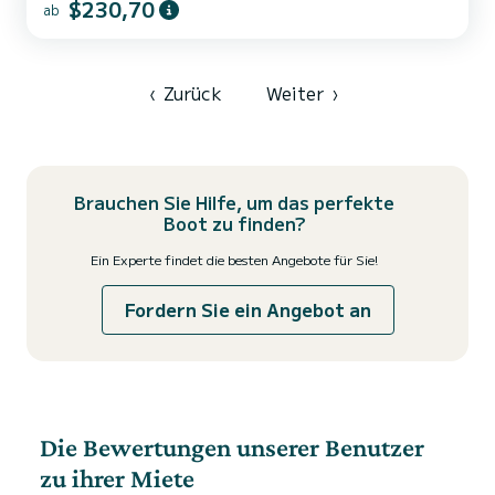
$230,70
ab
Buchung daran, das Gezeitenverzeichnis des Hafens von Saint-
Valéry-en-Caux sorgfältig zu prüfen
‹
Zurück
Weiter
›
Brauchen Sie Hilfe, um das perfekte
Boot zu finden?
Ein Experte findet die besten Angebote für Sie!
Fordern Sie ein Angebot an
Die Bewertungen unserer Benutzer
zu ihrer Miete