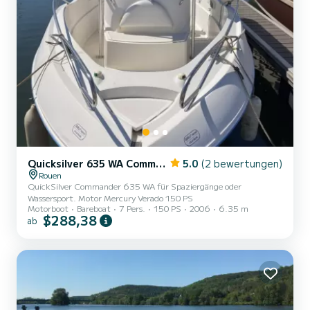
Quicksilver 635 WA Commander
5.0
(2 bewertungen)
Rouen
QuickSilver Commander 635 WA für Spaziergänge oder
Wassersport. Motor Mercury Verado 150 PS
Motorboot
Bareboat
7 Pers.
150 PS
2006
6.35 m
$288,38
ab