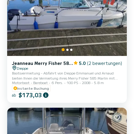
Jeanneau Merry Fisher 585 Marlin
5.0
(2 bewertungen)
Dieppe
Bootsvermietung - Abfahrt von Dieppe Emmanuel und Arnaud
bieten Ihnen die Vermietung ihres Merry Fisher 585 Marlin mit
Motorboot
Bareboat
6 Pers.
100 PS
2008
5.8 m
einem 100 PS Yamaha-Motor an. Möchten Sie das Meer erkunden
und die normannische Küste auf andere Weise entdecken? Genießen
Instante Buchung
Sie einen Bootsausflug ab Dieppe, Bassin Ango, ideal für einen
$173,03
ab
Familienausflug oder einen Ausflug mit Freunden! Das Boot
Gemütliches und sicheres Boot, perfekt für Spaziergänge und
Entspannung. Kapazität: bis zu 6 Personen, aber für eine
komfortablere N...