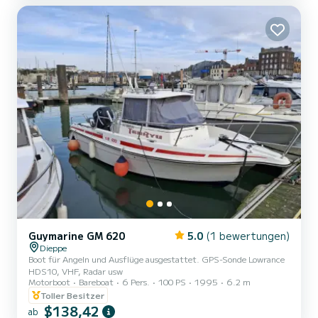
Guymarine GM 620
5.0
(1 bewertungen)
Dieppe
Boot für Angeln und Ausflüge ausgestattet. GPS-Sonde Lowrance
HDS10, VHF, Radar usw
Motorboot
Bareboat
6 Pers.
100 PS
1995
6.2 m
Toller Besitzer
$138,42
ab