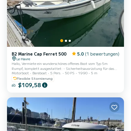
B2 Marine Cap Ferret 500
5.0
(1 bewertungen)
Le Havre
Hallo, Vermiete ein wunderschönes offenes Boot vom Typ 5m
Rumpf, komplett ausgestattet: - Sicherheitsausrüstung für das
Motorboot
Bareboat
5 Pers.
50 PS
1990
5 m
Boot sowie 5 Erwachsene - 1 Rettungsweste für Kinder bei Bedarf -
Badeleiter für das Schwimmen - Sitzbänke und Sonnenliegen -
Flexible Stornierung
Tisch für Mahlzeiten und Aperitifs - Getränkehalter -
$109,58
ab
Angelrutenhalter - Großer Benzintank für einen ganzen Tag -
Kühler - GPS und Fischfinder zum Angeln - Angelgerät wie Köder,
Schnüre, Kescher, Rute, falls erforderlich Vollständig renoviert im
Jahr 2...