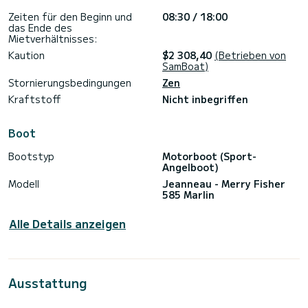
Maschinengewehre + Blei für je 10 Euro pro Rute zu mieten.
Zeiten für den Beginn und
08:30 / 18:00
Möglichkeit der Vermietung einer Kinderangelrute.
das Ende des
Mietverhältnisses:
Vermietung einer Box mit Löffeln und Ködern für Barsch und
Kaution
$2 308,40
(Betrieben von
Dorsch zum Preis von 30 Euro.
SamBoat)
(Flexible Zeiten je nach Verfügbarkeit und Wetter)
Stornierungsbedingungen
Zen
Kraftstoff
Nicht inbegriffen
Preise
Attraktive Preise - Kontaktieren Sie mich für weitere
Boot
Informationen.
Bootstyp
Motorboot (Sport-
Abfahrt
Angelboot)
Hafen von Dieppe
Modell
Jeanneau - Merry Fisher
585 Marlin
Einfache und schnelle Buchung
Alle Details anzeigen
Gehen Sie an Bord und genießen Sie einen einzigartigen
Moment an der normannischen Küste!
Rauchen an Bord verboten. Pflicht, das Boot und die
Ausstattung