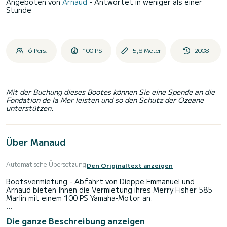
Angeboten von
Arnaud
- Antwortet in weniger als einer
Stunde
6 Pers.
100 PS
5,8 Meter
2008
Mit der Buchung dieses Bootes können Sie eine Spende an die
Fondation de la Mer leisten und so den Schutz der Ozeane
unterstützen.
Über Manaud
Automatische Übersetzung
Den Originaltext anzeigen
Bootsvermietung - Abfahrt von Dieppe Emmanuel und
Arnaud bieten Ihnen die Vermietung ihres Merry Fisher 585
Marlin mit einem 100 PS Yamaha-Motor an.
Möchten Sie das Meer erkunden und die normannische Küste
Die ganze Beschreibung anzeigen
auf andere Weise entdecken?