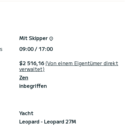
luxuriöse Leben bieten, das Sie verdienen. Aber
erdem mit zwei leistungsstarken Caterpillar-
chwindigkeit von 30 Knoten erreichen und sie zur
e mit Stil und Komfort zu befahren.
Mit Skipper
arter verfügbar.
s
09:00 / 17:00
en Formeln anbieten (Preis hängt von der
$2 516,16
(Von einem Eigentümer direkt
verwaltet)
Zen
inbegriffen
Yacht
Leopard - Leopard 27M