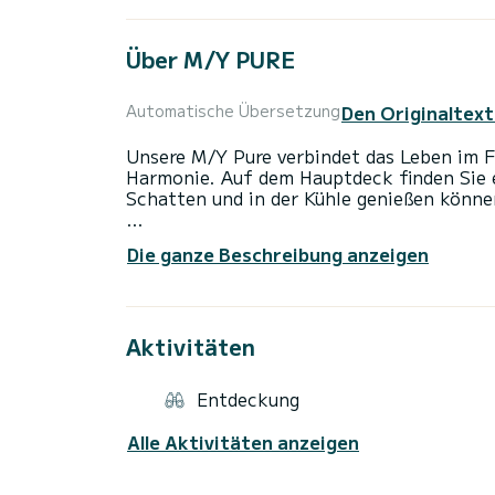
Über M/Y PURE
Den Originaltext
Automatische Übersetzung
Unsere M/Y Pure verbindet das Leben im F
Harmonie. Auf dem Hauptdeck finden Sie e
Schatten und in der Kühle genießen könn
Die ganze Beschreibung anzeigen
Das kreative Design bietet ultimativen K
Seiten und Tischen. Ihr lockeres und ung
Entspannen. Unser Leben im Freien vorne 
Aktivitäten
den Sie brauchen, um die Sonne zu genieß
Die Yacht ist mit hochmodernen Annehmlic
Entdeckung
ausgestattete Küche, fortschrittliche aud
Sie alles haben, was Sie für eine unverges
Alle Aktivitäten anzeigen