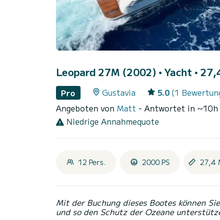
Leopard 27M (2002)
• Yacht • 27,
Gustavia
5.0
(1 Bewertun
Pro
Angeboten von
Matt
- Antwortet in ~10h
Niedrige Annahmequote
12 Pers.
2000 PS
27,4 
Mit der Buchung dieses Bootes können Sie 
und so den Schutz der Ozeane unterstütz