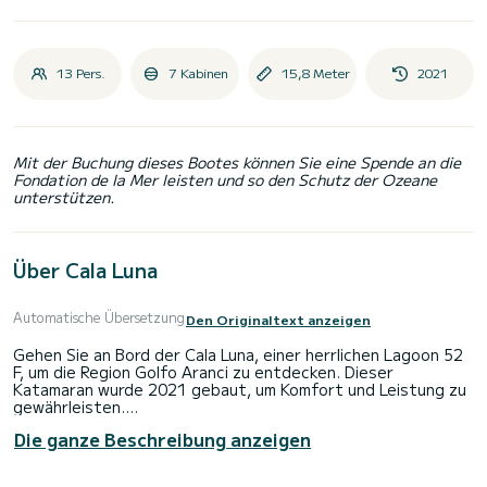
13 Pers.
7 Kabinen
15,8 Meter
2021
Mit der Buchung dieses Bootes können Sie eine Spende an die
Fondation de la Mer leisten und so den Schutz der Ozeane
unterstützen.
Über Cala Luna
Automatische Übersetzung
Den Originaltext anzeigen
Gehen Sie an Bord der Cala Luna, einer herrlichen Lagoon 52
F, um die Region Golfo Aranci zu entdecken. Dieser
Katamaran wurde 2021 gebaut, um Komfort und Leistung zu
gewährleisten.
Die ganze Beschreibung anzeigen
Das Boot verfügt über 7 komfortable Kabinen und eine
Bootskapazität von 13 Personen. Mit einer Gesamtlänge von
16 Metern wird es Ihr bester Verbündeter sein, um einen