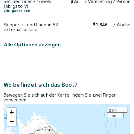
Set Bed Linen+ towels
$23
/ Vermietung / Person
(obligatory)
Obligatorisch
Skipper + food Lagoon 52-
$1 846
/ Woche
external service
Alle Optionen anzeigen
Wo befindet sich das Boot?
Bewegen Sie sich auf der Karte, indem Sie zwei Finger
verwenden
2 km
+
1 mi
−