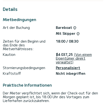
außergewöhnlichen Urlaub auf dem Wasser in der Umgebung
von Golfo Aranci
Details
zu verbringen. Für Ihren Komfort verfügt Cala Luna über 7
mit Dusche
Mietbedingungen
Es verfügt über folgende Ausstattung: Autopilot,
Art der Buchung
Bareboat
Lautsprecher, Heckdusche, Klimaanlage Konditionierung.
Mit Skipper
Buchungsanfragen und Angebote werden direkt von
SamBoat verwaltet. Über die Plattform erhalten Sie die
Zeiten für den Beginn und
18:00 / 08:30
das Ende des
Mietverhältnisses:
Kaution
$4 037,25
(Von einem
Eigentümer direkt
verwaltet)
Stornierungsbedingungen
Personalisiert
Kraftstoff
Nicht inbegriffen
Praktische Informationen
Der Mieter verpflichtet sich, wenn der Check-out für den
Morgen geplant ist, bis 18:00 Uhr des Vortages zum
Lieferhafen zurückzukehren.