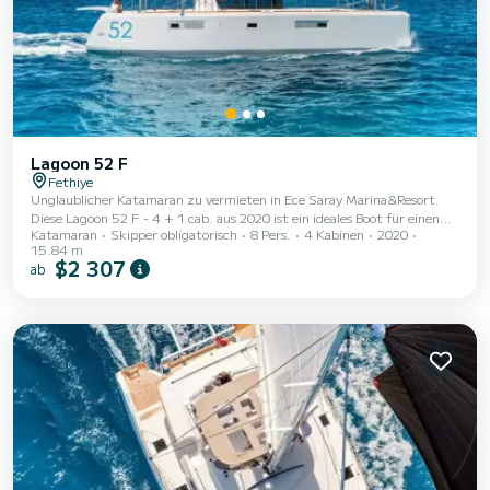
Lagoon 52 F
Fethiye
Unglaublicher Katamaran zu vermieten in Ece Saray Marina&Resort.
Diese Lagoon 52 F - 4 + 1 cab. aus 2020 ist ein ideales Boot für einen
Katamaran
Skipper obligatorisch
8 Pers.
4 Kabinen
2020
Urlaub mit Familie oder Freunden. Der Katamaran ist 16 Meter lang
15.84 m
und hat 160 PS. Die 4 Kabinen bieten Platz für 9 Passagiere während
$2 307
ab
der Fahrt. Diese Lagoon 52 F - 4 + 1 cab. ist mit 4 Toiletten mit
Dusche ausgestattet. Es verfügt über folgende Ausstattung:
Wassermacher, Geschirrspüler. Wenn Sie Fragen zum Boot oder den
Charterbedingungen haben, können Si...