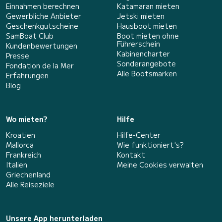
Einnahmen berechnen
Katamaran mieten
Gewerbliche Anbieter
Jetski mieten
Geschenkgutscheine
Hausboot mieten
SamBoat Club
Boot mieten ohne
Führerschein
Kundenbewertungen
Kabinencharter
Presse
Sonderangebote
Fondation de la Mer
Alle Bootsmarken
Erfahrungen
Blog
Wo mieten?
Hilfe
Kroatien
Hilfe-Center
Mallorca
Wie funktioniert's?
Frankreich
Kontakt
Italien
Meine Cookies verwalten
Griechenland
Alle Reiseziele
Unsere App herunterladen