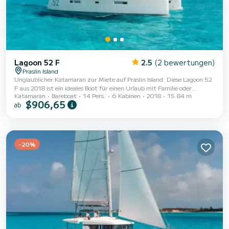
Lagoon 52 F
2.5
(2 bewertungen)
Praslin Island
Unglaublicher Katamaran zur Miete auf Praslin Island. Diese Lagoon 52
F aus 2018 ist ein ideales Boot für einen Urlaub mit Familie oder
Katamaran
Bareboat
14 Pers.
6 Kabinen
2018
15.84 m
Freunden. Der Katamaran ist 16 Meter lang und hat 160 PS. Die 6
$906,65
ab
Kabinen bieten Platz für 14 Passagiere während der Fahrt. Für Ihren
Komfort verfügt JAMALAC über 6 Toiletten mit Dusche Dieses Boot ist
mit einem Großsegel mit Latten und einer Rollgenua ausgestattet. Es
verfügt über folgende Ausstattung: Autopilot, Lautsprecher, USB-
Anschluss, Deckdusche, Wass...
-20%