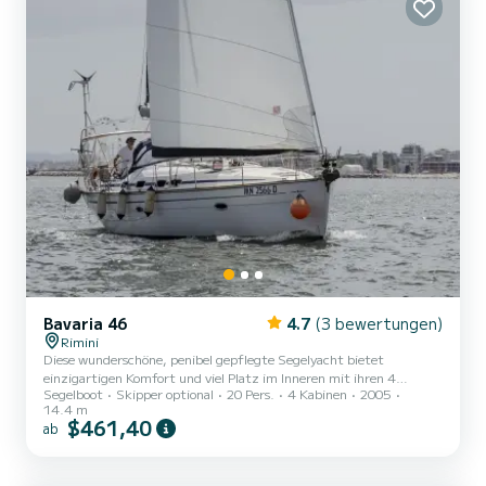
Bavaria 46
4.7
(3 bewertungen)
Rimini
Diese wunderschöne, penibel gepflegte Segelyacht bietet
einzigartigen Komfort und viel Platz im Inneren mit ihren 4
Segelboot
Skipper optional
20 Pers.
4 Kabinen
2005
Doppelkabinen und 2 Badezimmern. Zusätzlich zur Küche gibt es
14.4 m
einen Kühlschrank und einen weiteren Kühlschrank im Cockpit, die
$461,40
ab
voll funktionsfähige Küche ermöglicht es Ihnen, jedes Gericht
bestmöglich zuzubereiten. Eine liebende und respektvolle Crew
wird sich um Sie kümmern, damit Sie Ihren Aufenthalt auf