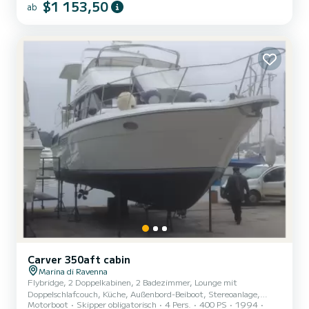
$1 153,50
ab
beispielloser Vielseitigkeit. | Entworfen für professionelle
Tauchoperationen, in der Lage, bis zu 25 Taucher mit Ausrüstung
zu transportieren. | Sein robuster und stabiler Rumpf garantiert
auch bei rauer See eine sichere und komfortable Navigation, währ...
Carver 350aft cabin
Marina di Ravenna
Flybridge, 2 Doppelkabinen, 2 Badezimmer, Lounge mit
Doppelschlafcouch, Küche, Außenbord-Beiboot, Stereoanlage,
Motorboot
Skipper obligatorisch
4 Pers.
400 PS
1994
Klimaanlage, Heizung, Sonnenkollektoren, Brennstoffzelle, Drei-