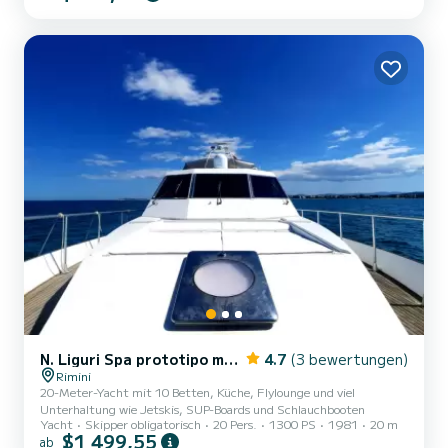
N. Liguri Spa prototipo modello Ghibli 12v
4.7
(3 bewertungen)
Rimini
20-Meter-Yacht mit 10 Betten, Küche, Flylounge und viel
Unterhaltung wie Jetskis, SUP-Boards und Schlauchbooten
Yacht
Skipper obligatorisch
20 Pers.
1300 PS
1981
20 m
$1 499,55
ab