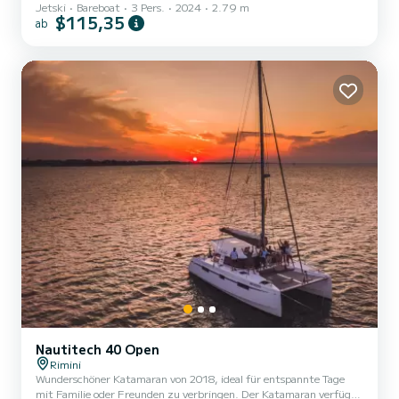
Jetski
Bareboat
3 Pers.
2024
2.79 m
dem Meer
$115,35
ab
Nautitech 40 Open
Rimini
Wunderschöner Katamaran von 2018, ideal für entspannte Tage
mit Familie oder Freunden zu verbringen. Der Katamaran verfügt