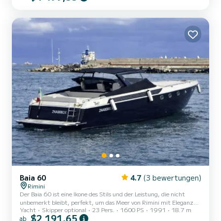
Baia 60
4.7
(3 bewertungen)
Rimini
Der Baia 60 ist eine Ikone des Stils und der Leistung, die nicht
unbemerkt bleibt, perfekt, um das Meer von Rimini mit Eleganz
Yacht
Skipper optional
23 Pers.
1600 PS
1991
18.7 m
und erstklassiger Leistung zu erleben. Mit seinem sportlichen Profil
$2 191,65
ab
und den schlanken Linien des berühmten italienischen Werfts,