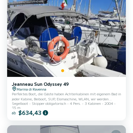
Jeanneau Sun Odyssey 49
Marina di Ravenna
Perfektes Boot, die Gäste haben Achterkabinen mit eigenem Bad in
jeder Kabine, Beiboot, SUP, Eismaschine, WLAN, wir werden
Segelboot
Skipper obligatorisch
4 Pers.
3 Kabinen
2004
höchstens 6 Personen sein, ich, mein Partner und 4 Gäste, für
15 m
einen erholsamen und komfortablen Urlaub.
$634,43
ab