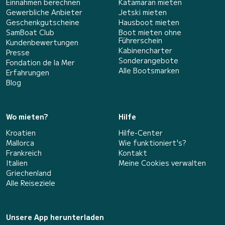
Einnahmen berechnen
Katamaran mieten
Gewerbliche Anbieter
Jetski mieten
Geschenkgutscheine
Hausboot mieten
SamBoat Club
Boot mieten ohne
Führerschein
Kundenbewertungen
Kabinencharter
Presse
Sonderangebote
Fondation de la Mer
Alle Bootsmarken
Erfahrungen
Blog
Wo mieten?
Hilfe
Kroatien
Hilfe-Center
Mallorca
Wie funktioniert's?
Frankreich
Kontakt
Italien
Meine Cookies verwalten
Griechenland
Alle Reiseziele
Unsere App herunterladen