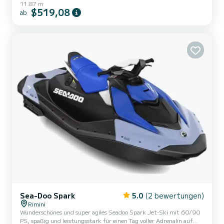
11.87 m
Flammen-Herd,
$519,08
ab
Sea-Doo Spark
5.0
(2 bewertungen)
Rimini
Wunderschönes und super agiles Seadoo Spark Jet-Ski mit 60/90
PS, spaßig und leistungsstark für einen Tag voller Adrenalin auf