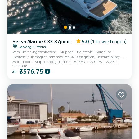
Sessa Marine C3X 37piedi
5.0
(1 bewertungen)
Lido degli Estensi
Vom Preis ausgeschlossen: - Skipper - Treibstoff - Kombüse -
Hostess (nur möglich mit maximal 4 Passagieren) Beschreibung: Es
Motorboot
Skipper obligatorisch
5 Pers.
700 PS
2023
ist schwierig, nicht Sie werden sofort von der Schönheit der neuen
11.33 m
Sessa C3X fasziniert sein. Mit diesem Schiff schafft Sessa Marine
$576,75
ab
auch ein sehr interessantes Projekt, das seine Modularität zu einer
großen Stärke macht. Nicht weniger als drei Tatsächlich bieten die
Modelle, die aus dieser Studie hervorgehen, auf intelligente Weise
eine Designbasis in den Versionen Op...