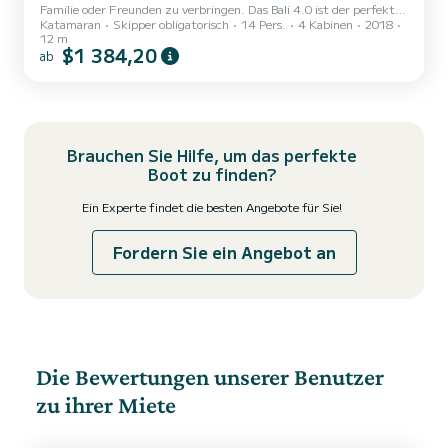
Familie oder Freunden zu verbringen. Das Bali 4.0 ist der perfekte
Katamaran
Skipper obligatorisch
14 Pers.
4 Kabinen
2018
Katamaran für wöchentliche Kreuzfahrten. Seine Ausstattung
12 m
ermöglicht lange Fahrten in perfektem Komfort. Mit jeder Art von
$1 384,20
ab
Ausrüstung für mehr Sicherheit auf See bietet es unseren Kunden
allen möglichen Komfort. Vier Kabinen, jede mit eigenem Bad,
individuell regulierbare Klimaanlage an jedem Ort, von den
Einzelkabinen bis zum großen zentralen Essbereich, Generator
fü...
Brauchen Sie Hilfe, um das perfekte
Boot zu finden?
Ein Experte findet die besten Angebote für Sie!
Fordern Sie ein Angebot an
Die Bewertungen unserer Benutzer
zu ihrer Miete