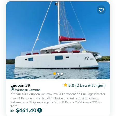
unserem wunderschönen Segelboot bestmöglich genießen können.
Lagoon 39
5.0
(2 bewertungen)
Marina di Ravenna
***Nur für Gruppen von maximal 4 Personen*** Für Tagescharter
max. 8 Personen, Kraftstoff inklusive und keine zusätzlichen
Katamaran
Skipper obligatorisch
8 Pers.
2 Kabinen
2014
Kosten! Segelurlaub in Kroatien Zu vereinbarendes Reiseroute, mit
12 m
dem Nervenkitzel und dem Charme des Hochsee-Segelns.
$461,40
ab
Überfahrt mit verschiedenen Routenoptionen, verschiedene
Entfernungen, auch nachts. Große Flexibilität bei Daten und