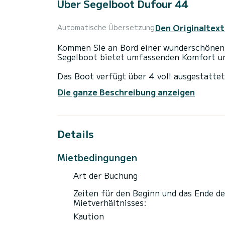
Über Segelboot Dufour 44
Den Originaltext
Automatische Übersetzung
Kommen Sie an Bord einer wunderschönen Sunsail 44.4
Segelboot bietet umfassenden Komfort un
Das Boot verfügt über 4 voll ausgestattet
einer Gesamtlänge von 14 Metern ist es I
Die ganze Beschreibung anzeigen
außergewöhnlichen Urlaub auf dem Wasse
Für Ihren Komfort verfügt es über 4 Toil
Details
Es verfügt über folgende Ausstattung: Aut
Wenn Sie Fragen zum Boot oder den Chart
Mietbedingungen
über die Samboat-Plattform senden. Ein 
Art der Buchung
Zeiten für den Beginn und das Ende de
Mietverhältnisses:
Kaution