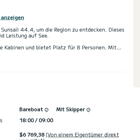
 anzeigen
, um die Region zu entdecken. Dieses
d Leistung auf See.
e Kabinen und bietet Platz für 8 Personen. Mit
hr bester Verbündeter, um einen
r in der Umgebung von
etten mit Dusche
opilot, Klimaanlage.
erbedingungen haben, können Sie eine Nachricht
SamBoat-Berater beantwortet Ihre Fragen und
Bareboat
Mit Skipper
s
18:00 / 09:00
$6 769,38
(Von einem Eigentümer direkt