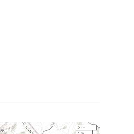
2 km
1 mi