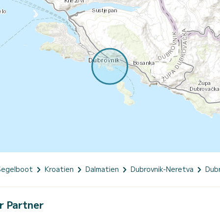
Segelboot
Kroatien
Dalmatien
Dubrovnik-Neretva
Dubr
r Partner