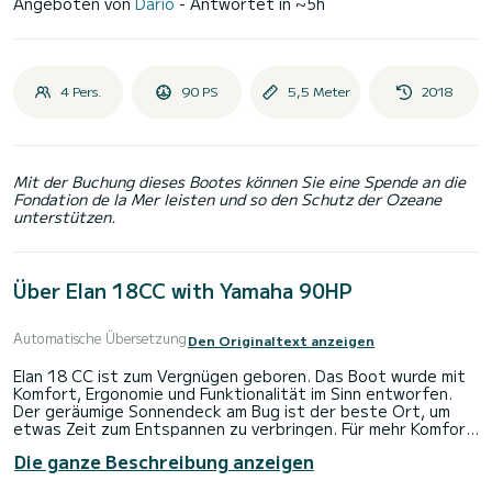
Angeboten von
Dario
- Antwortet in ~5h
4 Pers.
90 PS
5,5 Meter
2018
Mit der Buchung dieses Bootes können Sie eine Spende an die
Fondation de la Mer leisten und so den Schutz der Ozeane
unterstützen.
Über Elan 18CC with Yamaha 90HP
Automatische Übersetzung
Den Originaltext anzeigen
Elan 18 CC ist zum Vergnügen geboren. Das Boot wurde mit
Komfort, Ergonomie und Funktionalität im Sinn entworfen.
Der geräumige Sonnendeck am Bug ist der beste Ort, um
etwas Zeit zum Entspannen zu verbringen. Für mehr Komfort
bietet sie Ihnen ein USB/mp3-Soundsystem, Teakholzboden,
Die ganze Beschreibung anzeigen
Bimini und Kühlschrank. Mit einem Skipper oder Ihnen am
Steuer haben bis zu 5 Passagiere Platz, die die Sonne