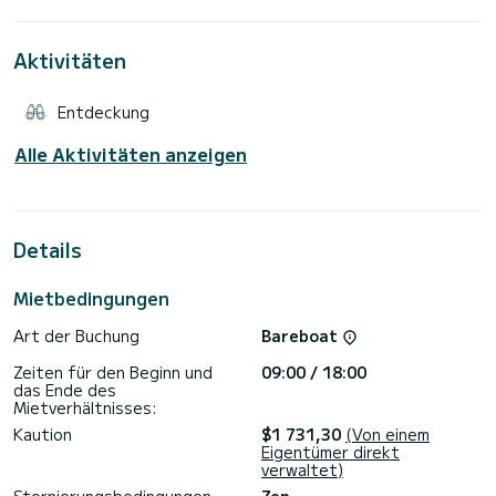
Sonnendeck am Bug, das einem großen Bimini zu verdanken
ist, das auf dem Boot genügend Schatten für umfassenden
Komfort bietet. Das Boot verfügt auch über eine Kabine, in
Aktivitäten
der Sie Ihre Sachen verstauen können.
Wenn Sie mehr Privatsphäre wünschen, können Sie mit einem
Entdeckung
gültigen Führerschein dieses Boot ohne Skipper mieten und
Ihre eigene Route wählen, um Ihr Erlebnis optimal zu
personalisieren.
Alle Aktivitäten anzeigen
Ausstattung GPS-Sonder/Plotter, Außendusche, Biminitop
Details
Mietbedingungen
Art der Buchung
Bareboat
Zeiten für den Beginn und
09:00 / 18:00
das Ende des
Mietverhältnisses:
Kaution
$1 731,30
(Von einem
Eigentümer direkt
verwaltet)