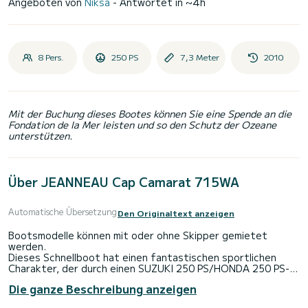
Angeboten von
Niksa
- Antwortet in ~4h
8 Pers.
250 PS
7,3 Meter
2010
Mit der Buchung dieses Bootes können Sie eine Spende an die
Fondation de la Mer leisten und so den Schutz der Ozeane
unterstützen.
Über JEANNEAU Cap Camarat 715WA
Automatische Übersetzung
Den Originaltext anzeigen
Bootsmodelle können mit oder ohne Skipper gemietet
werden.
Dieses Schnellboot hat einen fantastischen sportlichen
Charakter, der durch einen SUZUKI 250 PS/HONDA 250 PS-
Motor und eine beeindruckende Höchstgeschwindigkeit von
Die ganze Beschreibung anzeigen
70 km/h aufrechterhalten wird. Es ist ein recht komfortables
Modell mit einem breiten Cockpit und einem geräumigen