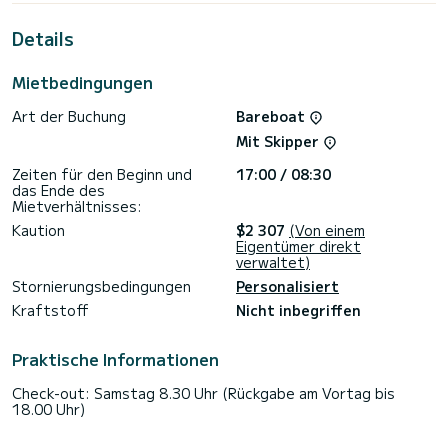
außergewöhnlichen Urlaub auf dem Wasser in der Umgebung
von Drage zu verbringen.>
Details
Diese Sun Odyssey 419 ist mit 2 Toiletten mit Dusche
ausgestattet.
Mietbedingungen
Dieses Boot ist mit einem Rollgroßsegel und einer Rollgenua
Art der Buchung
Bareboat
ausgestattet. Es verfügt über die folgende Ausstattung:
Autopilot, Bugstrahlruder, Fernseher, Lautsprecher, USB-
Mit Skipper
Anschluss, Deckdusche, Solarpanel.
Zeiten für den Beginn und
17:00 / 08:30
Für Informationsanfragen oder Reservierungen klicken Sie
das Ende des
auf die Schaltfläche „Angebot anfordern“. Ein SamBoat-
Mietverhältnisses:
Kaution
$2 307
(Von einem
Eigentümer direkt
verwaltet)
Stornierungsbedingungen
Personalisiert
Kraftstoff
Nicht inbegriffen
Praktische Informationen
Check-out: Samstag 8.30 Uhr (Rückgabe am Vortag bis
18.00 Uhr)