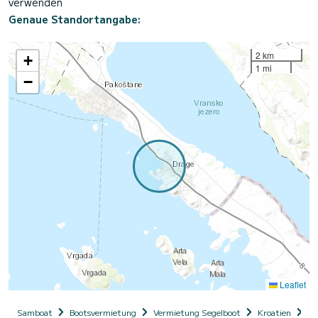
verwenden
Genaue Standortangabe:
2 km
+
1 mi
−
Leaflet
Samboat
Bootsvermietung
Vermietung Segelboot
Kroatien
Da