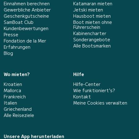
Einnahmen berechnen
Katamaran mieten
Gewerbliche Anbieter
Jetski mieten
Geschenkgutscheine
Hausboot mieten
SamBoat Club
Boot mieten ohne
Führerschein
Kundenbewertungen
Kabinencharter
Presse
Sonderangebote
Fondation de la Mer
Alle Bootsmarken
Erfahrungen
Blog
Wo mieten?
Hilfe
Kroatien
Hilfe-Center
Mallorca
Wie funktioniert's?
Frankreich
Kontakt
Italien
Meine Cookies verwalten
Griechenland
Alle Reiseziele
Unsere App herunterladen