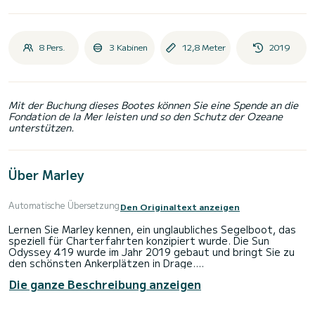
8 Pers.
3 Kabinen
12,8 Meter
2019
Mit der Buchung dieses Bootes können Sie eine Spende an die
Fondation de la Mer leisten und so den Schutz der Ozeane
unterstützen.
Über Marley
Automatische Übersetzung
Den Originaltext anzeigen
Lernen Sie Marley kennen, ein unglaubliches Segelboot, das
speziell für Charterfahrten konzipiert wurde. Die Sun
Odyssey 419 wurde im Jahr 2019 gebaut und bringt Sie zu
den schönsten Ankerplätzen in Drage.
Die ganze Beschreibung anzeigen
Das Boot verfügt über 3 voll ausgestattete Kabinen und
bietet Platz für 8 Personen. Mit einer Gesamtlänge von 13
Metern wird es Ihr bester Verbündeter sein, um einen