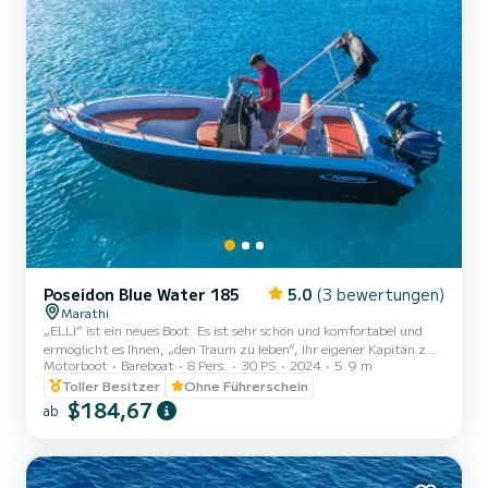
Poseidon Blue Water 185
5.0
(3 bewertungen)
Marathi
„ELLI“ ist ein neues Boot. Es ist sehr schön und komfortabel und
ermöglicht es Ihnen, „den Traum zu leben“, Ihr eigener Kapitän zu
Motorboot
Bareboat
8 Pers.
30 PS
2024
5.9 m
sein und einen Tag auf dem Meer zu genießen. Mit Ihrer Familie
oder Freunden können Sie das kristallklare Wasser der Bucht von
Toller Besitzer
Ohne Führerschein
Souda und Akrotiri in Chania genießen. Sie werden kleine Strände
$184,67
ab
wie Seitan Limania, kleine Höhlen und kleine Buchten wie Katholiko
und Kamares besuchen. Sie werden rund um die Insel Palaiosouda
schnorcheln, die Aussicht auf die venezianische...