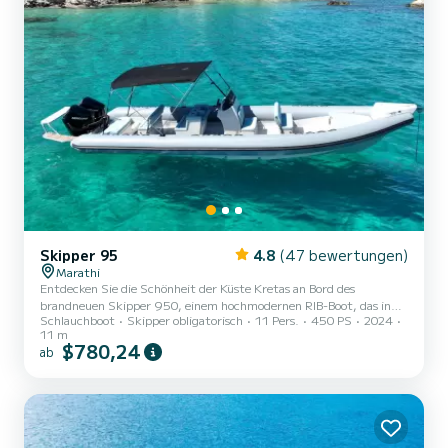
Skipper 95
4.8
(47 bewertungen)
Marathi
Entdecken Sie die Schönheit der Küste Kretas an Bord des
brandneuen Skipper 950, einem hochmodernen RIB-Boot, das in
Schlauchboot
Skipper obligatorisch
11 Pers.
450 PS
2024
Marathi gemietet werden kann. Dieses Modell von 2024 bietet die
11 m
perfekte Kombination aus Geschwindigkeit, Stabilität und Komfort
$780,24
ab
und ist damit ideal sowohl für abenteuerliche Tagesausflüge als
auch für entspannte Kreuzfahrten. Der Skipper 950 wurde sowohl
für Nervenkitzel-Suchende als auch für Freizeitliebhaber
entwickelt und bietet moderne Annehmlichkeiten, reichlich
Sitzgelegenh...