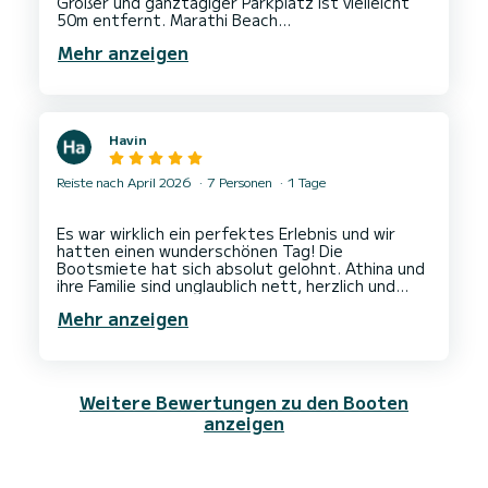
Großer und ganztägiger Parkplatz ist vielleicht
50m entfernt. Marathi Beach
Mehr anzeigen
Havin
Reiste nach April 2026
7 Personen
1 Tage
Es war wirklich ein perfektes Erlebnis und wir
hatten einen wunderschönen Tag! Die
Bootsmiete hat sich absolut gelohnt. Athina und
ihre Familie sind unglaublich nett, herzlich und
voller Liebe und Lebensfreude. Wir haben uns so
Mehr anzeigen
willkommen und gut aufgehoben gefühlt, was das
ganze Erlebnis noch schöner gemacht hat. Wir
hätten uns keinen besseren Tag wünschen
können und würden ihn ohne Zögern
Weitere Bewertungen zu den Booten
anzeigen