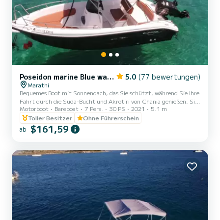
Poseidon marine Blue water
5.0
(77 bewertungen)
Marathi
Bequemes Boot mit Sonnendach, das Sie schützt, während Sie Ihre
Fahrt durch die Suda-Bucht und Akrotiri von Chania genießen. Sie
Motorboot
Bareboat
7 Pers.
30 PS
2021
5.1 m
brauchen keinen Führerschein, aber wenn Sie nicht selbst fahren
möchten, stellen wir Ihnen einen Skipper zur Verfügung.
Toller Besitzer
Ohne Führerschein
Außerdem verfügt es über einen Satelliten-Tracker für zusätzliche
$161,59
ab
Sicherheit, falls Sie uns bitten, zu Ihnen zu kommen. Die tägliche
Fahrt dauert 7 Stunden. Für den Skipper zahlen Sie zusätzlich 10
€ pro Stunde. Das Boot ist haftpflichtversichert. J...