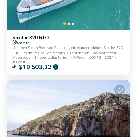
Saxdor 320 GTO
Marathi
Kommen Sie an Bord von Saxdor 1, ein wunderschönes Saxdor 320
GTO um die Region von Marathi zu entdecken. Das Motorboot
Motorboot
Skipper obligatorisch
9 Pers.
608 PS
2021
wurde 2021 gebaut und verspricht hohen Komfort auf See. Das
10.28 m
Boot hat 1 Kabinen mit allem Komfort und eine Kapazität von 9
$10 503,22
ab
Personen. Mit einer Gesamtlänge von 10 Metern wird es Ihr
perfekter Begleiter sein, um einen einzigartigen Urlaub auf dem
Wasser in der Umgebung von Marathi zu verbringen. Saxdor 320
GTO ist ausgestattet mit 1 Toiletten mit Dusche. Es ist unter
andere...