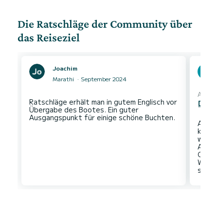
Die Ratschläge der Community über
das Reiseziel
Joachim
Marathi
September 2024
Automa
Ratschläge erhält man in gutem Englisch vor
Den O
Übergabe des Bootes. Ein guter
Aufgr
kann 
wirke
Angst
Orte,
Wasse