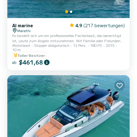
Al marine
4.9
(217 bewertungen)
Marathi
Es handelt sich um ein professionelles Fischerboot, das berechtigt
ist, Leute zum Angeln mitzunehmen. Mit Familie oder Freunden
Motorboot
Skipper obligatorisch
12 Pers.
180 PS
2015
können Sie einen Tag oder ein paar Stunden auf dem Meer
10 m
verbringen. Mit unserem Boot können Sie Hochseefischen und
Toller Besitzer
Schleppangeln genießen. Sie können auch unseren professionellen
$461,68
Fischern beim Einsammeln der Netze zusehen. Auf diese Weise
ab
haben Sie die Möglichkeit, viele verschiedene Fischarten zu sehen,
die in unserer Gegend leben. Am Ende Ihrer Reise nehmen Sie den
Fi...