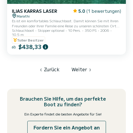
ILIAS KARRAS LASER
5.0
(1 bewertungen)
Marathi
Es ist ein komfortables Schlauchboot. Damit können Sie mit Ihren
Freunden oder Ihrer Familie eine Reise zu unseren schönsten Orten
Schlauchboot
Skipper optional
10 Pers.
350 PS
2006
genießen. Da es die Option eines Skippers auf dem Boot gibt,
10.5 m
müssen Sie sich nur noch um den Ventilator kümmern! Beginnen
Toller Besitzer
Sie Ihre Reise in Marathi oder im alten Hafen von Chania und
$438,33
genießen Sie das kristallklare Wasser der Bucht von Souda und
ab
Akrotiri von Chania. Besuchen Sie Orte wie Seitan Limania,
Kamares, Katholiko, die Insel Karga, die Insel Palaiosouda und v...
‹
Zurück
Weiter
›
Brauchen Sie Hilfe, um das perfekte
Boot zu finden?
Ein Experte findet die besten Angebote für Sie!
Fordern Sie ein Angebot an