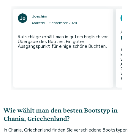
Joachim
Marathi
September 2024
Automa
Ratschläge erhält man in gutem Englisch vor
Den O
Übergabe des Bootes. Ein guter
Aufgr
kann 
wirke
Angst
Orte,
Wasse
Wie wählt man den besten Bootstyp in
Chania, Griechenland?
In Chania, Griechenland finden Sie verschiedene Bootstypen