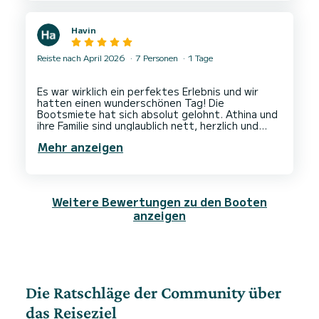
Havin
Reiste nach April 2026
7 Personen
1 Tage
Es war wirklich ein perfektes Erlebnis und wir
hatten einen wunderschönen Tag! Die
Bootsmiete hat sich absolut gelohnt. Athina und
ihre Familie sind unglaublich nett, herzlich und
voller Liebe und Lebensfreude. Wir haben uns so
Mehr anzeigen
willkommen und gut aufgehoben gefühlt, was das
ganze Erlebnis noch schöner gemacht hat. Wir
hätten uns keinen besseren Tag wünschen
können und würden ihn ohne Zögern
Weitere Bewertungen zu den Booten
anzeigen
Die Ratschläge der Community über
das Reiseziel