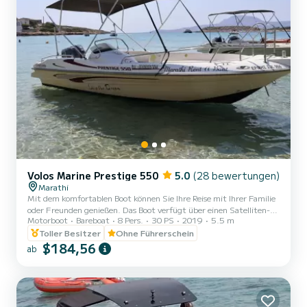
Volos Marine Prestige 550
5.0
(28 bewertungen)
Marathi
Mit dem komfortablen Boot können Sie Ihre Reise mit Ihrer Familie
oder Freunden genießen. Das Boot verfügt über einen Satelliten-
Motorboot
Bareboat
8 Pers.
30 PS
2019
5.5 m
Tracker, sodass wir Sie orten und sofort kommen können, wenn Sie
uns brauchen. Es hat auch einen Kraftstoffzähler, sodass Sie
Toller Besitzer
Ohne Führerschein
wissen, wie viel Kraftstoff Sie verbrauchen, und Ihre
$184,56
ab
Kraftstoffkosten kontrollieren können. Wenn Sie das Boot nicht
fahren möchten, können Sie nach einem Skipper fragen. Die
tägliche Reise dauert 7 Stunden. Das Boot ist
haftpflichtversichert. F...