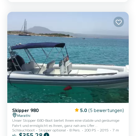
abseits der öffentlichen Strände zu entdecken und eine Tour zu den
majestätischen Stränden und geheimen Buchten zu unternehmen.
Unser 150 PS starkes Boot kann gegen Schäden über 600...
Skipper 980
5.0
(5 bewertungen)
Marathi
Unser Skipper 680-Boot bietet Ihnen eine stabile und geräumige
Fahrt und ermöglicht es Ihnen, ganz nah ans Ufer
Schlauchboot
Skipper optional
8 Pers.
200 PS
2015
7 m
heranzukommen! Es bietet Platz für bis zu 8 Passagiere und
$355,28
ab
ermöglicht Ihnen, mit Stil an Kretas Küste entlang zu fahren. An