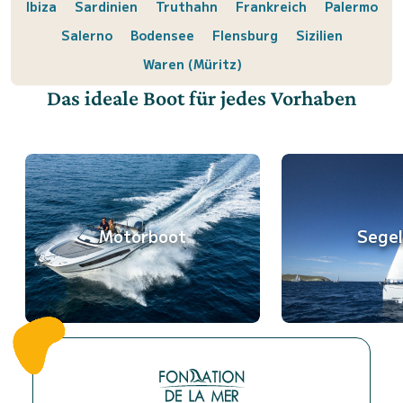
Ibiza
Sardinien
Truthahn
Frankreich
Palermo
Salerno
Bodensee
Flensburg
Sizilien
Waren (Müritz)
Das ideale Boot für jedes Vorhaben
Motorboot
Sege