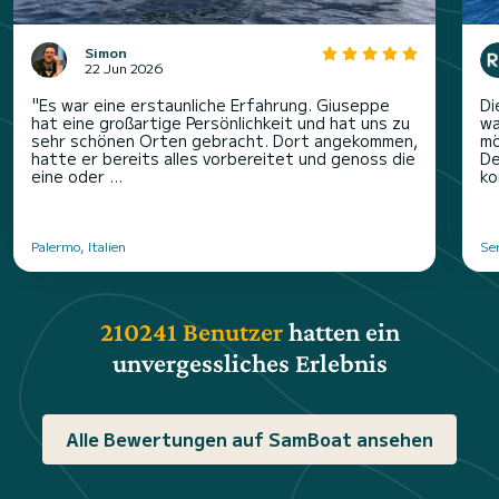
Simon
22 Jun 2026
"Es war eine erstaunliche Erfahrung. Giuseppe
Di
hat eine großartige Persönlichkeit und hat uns zu
wa
sehr schönen Orten gebracht. Dort angekommen,
mö
hatte er bereits alles vorbereitet und genoss die
De
eine oder ...
ko
Palermo, Italien
Ser
210241 Benutzer
hatten ein
unvergessliches Erlebnis
Alle Bewertungen auf SamBoat ansehen