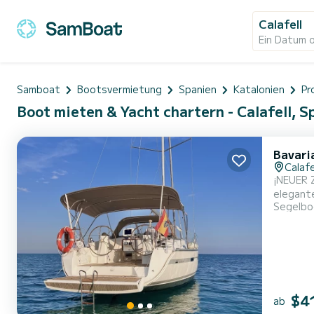
Calafell
Ein Datum 
Samboat
Bootsvermietung
Spanien
Katalonien
Pr
Boot mieten & Yacht chartern - Calafell, S
Bavari
Calafe
¡NEUER ZUGA
eleganten Ba
Segelbo
Meer mit
An Bord 
$4
ab