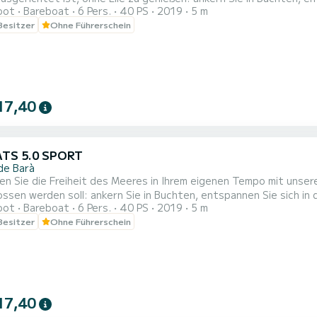
oot
Bareboat
6 Pers.
40 PS
2019
5 m
 mit Blick auf das Mittelmeer. Sie entscheiden über das Program
 Besitzer
Ohne Führerschein
17,40
ATS 5.0 SPORT
de Barà
n Sie die Freiheit des Meeres in Ihrem eigenen Tempo mit unser
ossen werden soll: ankern Sie in Buchten, entspannen Sie sich in
oot
Bareboat
6 Pers.
40 PS
2019
5 m
er. Sie entscheiden den Plan
 Besitzer
Ohne Führerschein
17,40