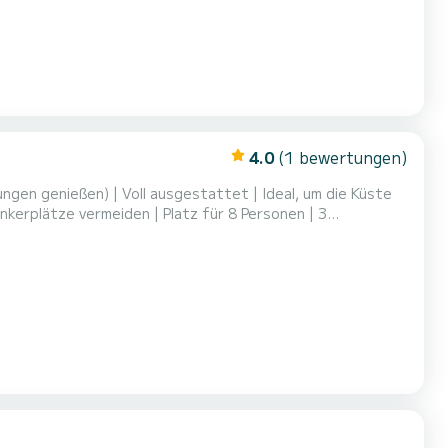
4.0
(1 bewertungen)
kerplätze vermeiden | Platz für 8 Personen | 3
 Boot mit großzügigen Bereichen, um mit Familie oder
UND WIR PASSEN UNS AN | Auch Halbtagesausflüge mit