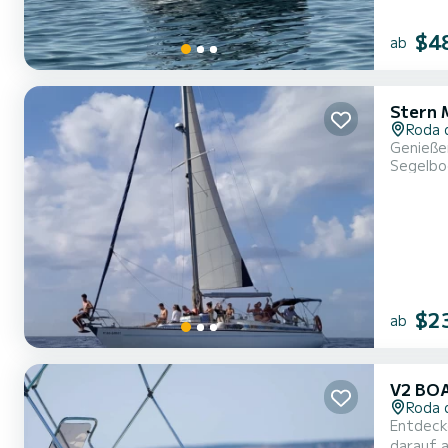
$4
ab
Stern 
Roda 
Genießen
Segelbo
$2
ab
V2 BO
Roda 
Entdecke
darauf a