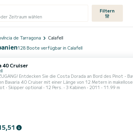
Filtern
oder Zeitraum wählen
ovíncia de Tarragona
Calafell
panien
128 Boote verfügbar in Calafell
a 40 Cruiser
ll
NG! Entdecken Sie die Costa Dorada an Bord des Pinot - Bavaria 40 Cruiser. Segur de Calafe
varia 40 Cruiser mit einer Länge von 12 Metern in makellosem Zustand. Diese Segeljacht ist die i
ot
Skipper optional
12 Pers.
3 Kabinen
2011
11.99 m
 Komfort, Sicherheit und Stil zu genießen. Mit Platz für bis zu 
finden Sie 3 Doppelkabinen, 2 komplette Badezimmer, eine voll 
15,51