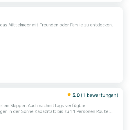
 das Mittelmeer mit Freunden oder Familie zu entdecken.
5.0
(1 bewertungen)
mittags verfügbar.
s zu 11 Personen Route:
l, vorbei am emblematischen Leuchtturm von
zum Schwimmen, Schnorcheln oder totalen Entspannen