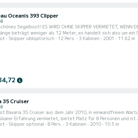
au Oceanis 393 Clipper
ll
chönes Segelboot! ES WIRD OHNE SKIPPER VERMIETET, WENN 
änge beträgt weniger als 12 Meter, es handelt sich also um ein
ot
Skipper obligatorisch
12 Pers.
3 Kabinen
2001
11.62 m
oppelzimmer, eines davon ist eine Suite, 2 Badezimmer, ein Ess
 ein weiteres Doppelbett umzuwandeln. Das Cockpit dieses Modells ist beeindruckend, fast so breit wie die
 Breite,...
34,72
a 35 Cruiser
ll
t Bavaria 35 Cruiser aus dem Jahr 2010, in einwandfreiem Wartu
barer Erfahrung vermietet, bietet Platz für 8 Personen und ist 
ot
Skipper optional
8 Pers.
3 Kabinen
2010
10.5 m
igt, Kategorie A des Bootes.