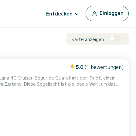
Einloggen
Entdecken
Karte anzeigen
5.0
(1 bewertungen)
ll mit dem Pinot, einem
deale Wahl, um das
12 Personen bietet der Pinot Platz, Leistung und Komfort.
ausgestattete Küche und ein geräumiges Wohnzi...