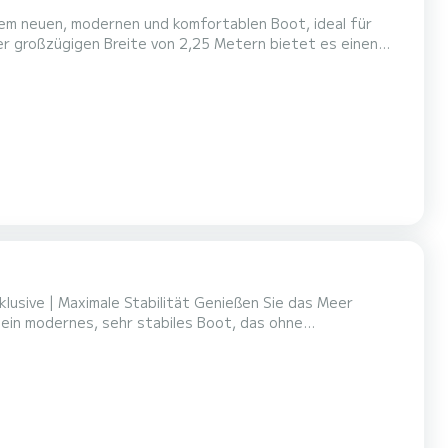
em neuen, modernen und komfortablen Boot, ideal für
er großzügigen Breite von 2,25 Metern bietet es einen
it Freunden oder Familie. Du wirst eine stabile, schnelle
onda-Motors. Darüber hinaus verfügt es über eine große
le Stabilität Genießen Sie das Meer
ein modernes, sehr stabiles Boot, das ohne
alle, die einen entspannten und unvergesslichen Tag auf