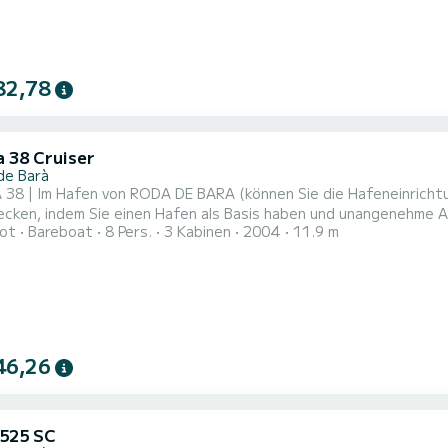
82,78
a 38 Cruiser
de Barà
| Voll ausgestattet | Ideal, um die Küste
cken, indem Sie einen Hafen als Basis haben und unangenehme An
ot
Bareboat
8 Pers.
3 Kabinen
2004
11.9 m
binen und Salon | Das Boot hat eine Länge von 12m, Steuerrad |
n das Segeln zu genießen | SCHLAGEN SIE UNS IHREN PLAN VOR 
und Trei...
46,26
525 SC