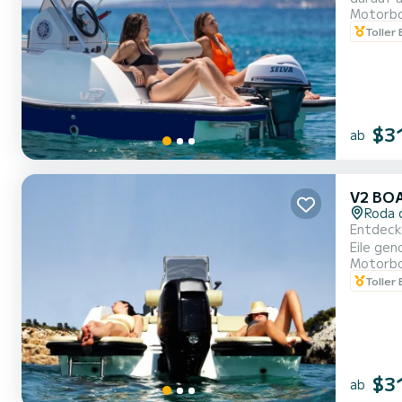
Motorb
Aperitif
Toller
$3
ab
V2 BO
Roda 
Entdecke
Eile gen
Motorb
Mittelme
Toller
$3
ab