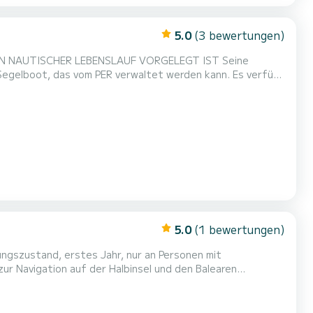
5.0
(3 bewertungen)
EIN NAUTISCHER LEBENSLAUF VORGELEGT IST Seine
 Segelboot, das vom PER verwaltet werden kann. Es verfügt
zimmer und eine ausgestattete Küche. Möglichkeit, das
5.0
(1 bewertungen)
ngszustand, erstes Jahr, nur an Personen mit
zur Navigation auf der Halbinsel und den Balearen