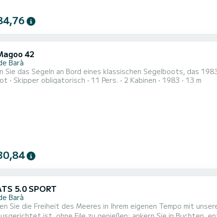
84,76
Magoo 42
de Barà
 Sie das Segeln an Bord eines klassischen Segelboots, das 1983 
ot
Skipper obligatorisch
11 Pers.
2 Kabinen
1983
13 m
30,84
ATS 5.0 SPORT
de Barà
n Sie die Freiheit des Meeres in Ihrem eigenen Tempo mit unser
usgerichtet ist, ohne Eile zu genießen: ankern Sie in Buchten, en