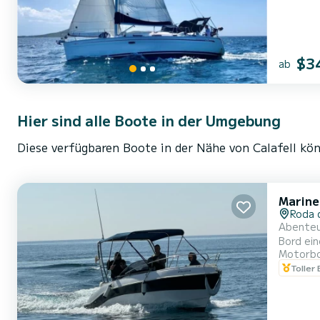
$3
ab
Hier sind alle Boote in der Umgebung
Diese verfügbaren Boote in der Nähe von Calafell kön
Marine
Roda 
Abenteu
Bord ei
Motorb
diejenig
Toller
14h00): 
er...