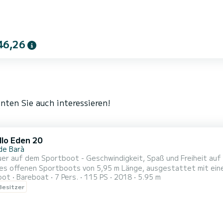
46,26
nten Sie auch interessieren!
llo Eden 20
de Barà
er auf dem Sportboot - Geschwindigkeit, Spaß und Freiheit auf 
nes offenen Sportboots von 5,95 m Länge, ausgestattet mit eine
oot
Bareboat
7 Pers.
115 PS
2018
5.95 m
en, die Emotionen, Komfort und Freiheit auf dem Wasser suchen.
 Besitzer
395 € | Ganztagesausflug (10h00 - 17h00): 495 € (Fragen Sie na