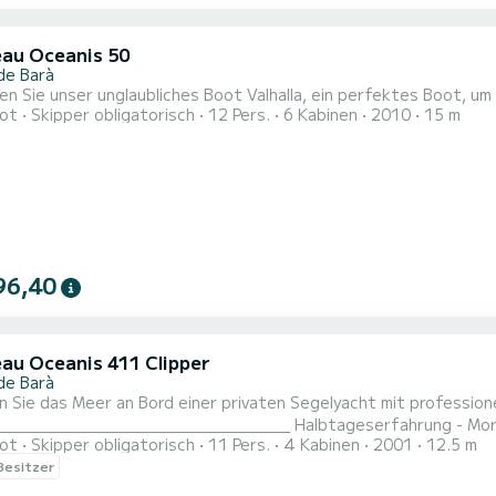
au Oceanis 50
de Barà
n Sie unser unglaubliches Boot Valhalla, ein perfektes Boot, um
ot
Skipper obligatorisch
12 Pers.
6 Kabinen
2010
15 m
96,40
au Oceanis 411 Clipper
de Barà
ie das Meer an Bord einer privaten Segelyacht mit professionellem Skipper. Auch nach
______________________________ Halbtageserfahrung - Morgen in der Sonne Kapazität: bi
ot
Skipper obligatorisch
11 Pers.
4 Kabinen
2001
12.5 m
 vom Hafen Roda de Barà, Segeln zur charmanten Bucht Canyadel
 Besitzer
mbarra. Entfernung: Ca. 5 Seemeilen Ankerstopp: Eine Stunde 
 an Bord: Snack nach dem Bade...