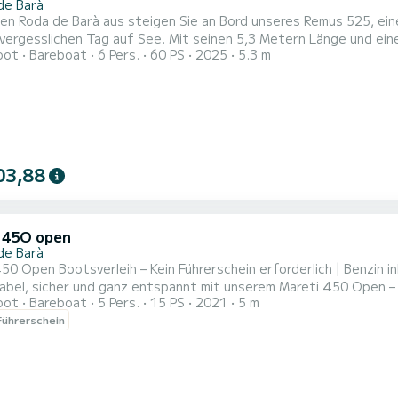
de Barà
en Roda de Barà aus steigen Sie an Bord unseres Remus 525, ein
vergesslichen Tag auf See. Mit seinen 5,3 Metern Länge und ein
oot
Bareboat
6 Pers.
60 PS
2025
5.3 m
hend geräumigen Innenbereich, perfekt für gemeinsame Stunden m
ere Navigation genießen, dank seines leistungsstarken 60-PS-H
03,88
 45O open
de Barà
 Open Bootsverleih – Kein Führerschein erforderlich | Benzin inklusive | Maxima
abel, sicher und ganz entspannt mit unserem Mareti 450 Open – 
oot
Bareboat
5 Pers.
15 PS
2021
5 m
rerschein gefahren werden darf. Ideal für Einsteiger sowie für 
ührerschein
. Das Boot wurde 2021 gebaut und verfügt über 5 Meter Länge und 2 Meter Breite, was für eine
hsch...