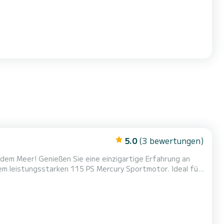
5.0
(3 bewertungen)
dem Meer! Genießen Sie eine einzigartige Erfahrung an
m leistungsstarken 115 PS Mercury Sportmotor. Ideal für
 Verfügbarkeiten und Preise: Halbtagesausflug (10h00 -
ch Verfügbarkeit für andere Zeiten). Navigationslizenz