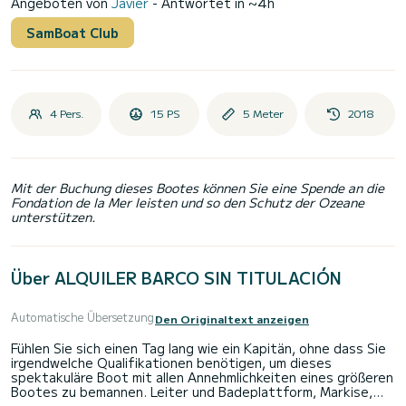
Angeboten von
Javier
- Antwortet in ~4h
SamBoat Club
4 Pers.
15 PS
5 Meter
2018
Mit der Buchung dieses Bootes können Sie eine Spende an die
Fondation de la Mer leisten und so den Schutz der Ozeane
unterstützen.
Über ALQUILER BARCO SIN TITULACIÓN
Automatische Übersetzung
Den Originaltext anzeigen
Fühlen Sie sich einen Tag lang wie ein Kapitän, ohne dass Sie
irgendwelche Qualifikationen benötigen, um dieses
spektakuläre Boot mit allen Annehmlichkeiten eines größeren
Bootes zu bemannen. Leiter und Badeplattform, Markise,
Selva-Yamaha 15/40 PS 4-Takt-Einspritzmotor, Solarium,