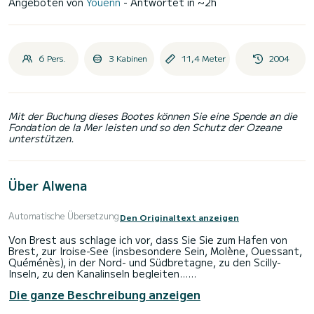
Angeboten von
Youenn
- Antwortet in ~2h
6 Pers.
3 Kabinen
11,4 Meter
2004
Mit der Buchung dieses Bootes können Sie eine Spende an die
Fondation de la Mer leisten und so den Schutz der Ozeane
unterstützen.
Über Alwena
Automatische Übersetzung
Den Originaltext anzeigen
Von Brest aus schlage ich vor, dass Sie Sie zum Hafen von
Brest, zur Iroise-See (insbesondere Sein, Molène, Ouessant,
Quéménès), in der Nord- und Südbretagne, zu den Scilly-
Inseln, zu den Kanalinseln begleiten...
Die ganze Beschreibung anzeigen
Alwena (Bavaria 36 3-Kabinen-Version) ist eine ideale Einheit
für Kreuzfahrten, robust, komfortabel und effizient.