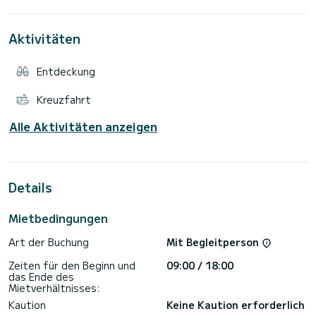
Für mehr Komfort beschränke ich die Crew auf maximal 5
Personen.
Aktivitäten
Eine Frage ? Zögern Sie nicht, mich per Samboat-Nachrichten
zu kontaktieren.
Entdeckung
Kreuzfahrt
Alle Aktivitäten anzeigen
Details
Mietbedingungen
Art der Buchung
Mit Begleitperson
Zeiten für den Beginn und
09:00 / 18:00
das Ende des
Mietverhältnisses:
Kaution
Keine Kaution erforderlich