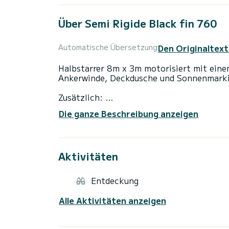
Über Semi Rigide Black fin 760
Den Originaltext
Automatische Übersetzung
Halbstarrer 8m x 3m motorisiert mit ein
Ankerwinde, Deckdusche und Sonnenmarki
Zusätzlich:
Boje: 20 €
Die ganze Beschreibung anzeigen
Wakeboard: 20 €
Aktivitäten
Entdeckung
Alle Aktivitäten anzeigen