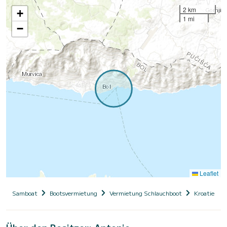
2 km
+
1 mi
−
Leaflet
Samboat
Bootsvermietung
Vermietung Schlauchboot
Kroatien