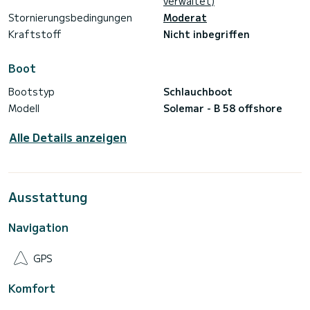
verwaltet)
Motor: Honda 150 PS, 4-Takt
Max. Geschwindigkeit 35 Knoten
Stornierungsbedingungen
Moderat
Reisegeschwindigkeit 23 Knoten
Kraftstoff
Nicht inbegriffen
Boot
Bootstyp
Schlauchboot
Modell
Solemar - B 58 offshore
Alle Details anzeigen
Ausstattung
Navigation
GPS
Komfort