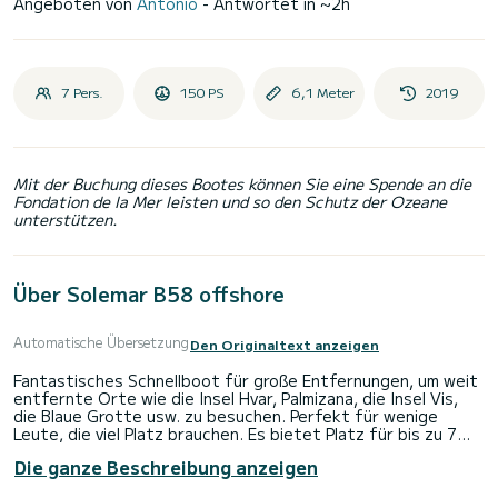
Angeboten von
Antonio
- Antwortet in ~2h
7 Pers.
150 PS
6,1 Meter
2019
Mit der Buchung dieses Bootes können Sie eine Spende an die
Fondation de la Mer leisten und so den Schutz der Ozeane
unterstützen.
Über Solemar B58 offshore
Automatische Übersetzung
Den Originaltext anzeigen
Fantastisches Schnellboot für große Entfernungen, um weit
entfernte Orte wie die Insel Hvar, Palmizana, die Insel Vis,
die Blaue Grotte usw. zu besuchen. Perfekt für wenige
Leute, die viel Platz brauchen. Es bietet Platz für bis zu 7
Personen! Wir bieten Rabatt auf 3- oder 7-Tage-Miete!
Die ganze Beschreibung anzeigen
Benzin ist nicht im Preis inbegriffen. Um dieses Boot zu
mieten, benötigen Sie einen gültigen Bootsführerschein und