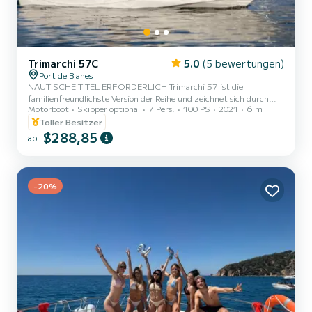
Trimarchi 57C
5.0
(5 bewertungen)
Port de Blanes
NAUTISCHE TITEL ERFORDERLICH Trimarchi 57 ist die
familienfreundlichste Version der Reihe und zeichnet sich durch
Motorboot
Skipper optional
7 Pers.
100 PS
2021
6 m
außergewöhnlichen Bordkomfort in einer Einheit dieser Größe aus.
Mit Pilotensitzen, einer großen Sitzbank im Heck und einem
Toller Besitzer
Solarium im Bug ist die Trimarchi 57 für pure Entspannung auf See
$288,85
ab
gedacht. - Innenausstattung Musiksystem, UKW-Radio, Bluetooth,
USB, Frischwasser, 12-Volt-Steckdose - Außenausstattung Bimini,
Cockpitlautsprecher, Cockpittisch, Außendusche , Cockpitpol...
-20%