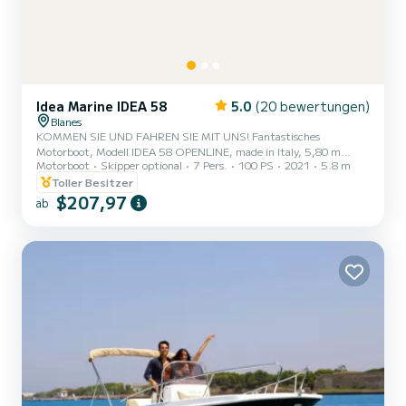
Idea Marine IDEA 58
5.0
(20 bewertungen)
Blanes
KOMMEN SIE UND FAHREN SIE MIT UNS! Fantastisches
Motorboot, Modell IDEA 58 OPENLINE, made in Italy, 5,80 m
Motorboot
Skipper optional
7 Pers.
100 PS
2021
5.8 m
Länge und 2,40 m Breite. Für 7 Personen, mit einem Suzuki 100
PS Motor der neuesten Generation, Lean Burn-System zur
Toller Besitzer
Optimierung des Kraftstoffverbrauchs. Aus Sicherheitsgründen
$207,97
ab
darf die maximale Anzahl von 7 Personen an Bord des gemieteten
Bootes nicht überschritten werden. Das Boot verfügt über ein
Sonnendeck im Bug, Sonnensegel, Badeleiter im Heck, Kühlbox,
USB-Anschluss, Kommuni...