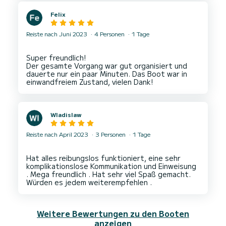
Joan hat uns Tipps für Ausflüge gegeben und
Felix
die Koordinaten in der elektronischen Seekarte
markiert.
Das Auftanken ging problemlos in direkter Nähe
Reiste nach Juni 2023
4 Personen
1 Tage
und alle waren hilfsbereit.
Joan ist ein grossartiger, freundlicher Vermieter
Super freundlich!
und wir haben uns sehr wohl gefühlt. Wir kommen
Der gesamte Vorgang war gut organisiert und
dauerte nur ein paar Minuten. Das Boot war in
Wladislaw
Reiste nach April 2023
3 Personen
1 Tage
Hat alles reibungslos funktioniert, eine sehr
komplikationslose Kommunikation und Einweisung
. Mega freundlich . Hat sehr viel Spaß gemacht.
Weitere Bewertungen zu den Booten
anzeigen