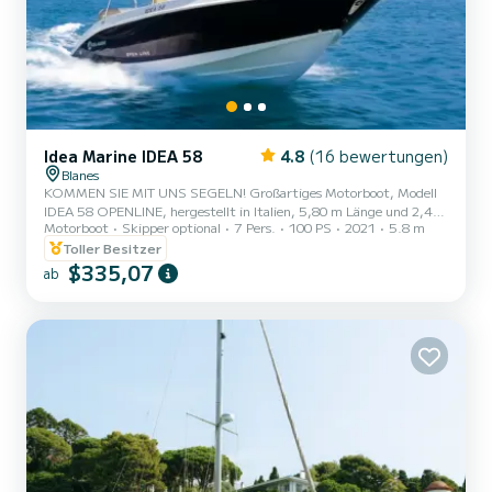
Idea Marine IDEA 58
4.8
(16 bewertungen)
Blanes
KOMMEN SIE MIT UNS SEGELN! Großartiges Motorboot, Modell
IDEA 58 OPENLINE, hergestellt in Italien, 5,80 m Länge und 2,40
Motorboot
Skipper optional
7 Pers.
100 PS
2021
5.8 m
m Breite. Für 7 Personen, mit einem Suzuki 100PS Motor der
neuesten Generation, Lean Burn System,
Toller Besitzer
Kraftstoffverbrauchsoptimierung. Aus Sicherheitsgründen ist es
$335,07
ab
nicht erlaubt, die maximale Anzahl von Personen zu überschreiten,
die das gemietete Boot zulässt, 7 Personen. Das Boot verfügt über
ein Sonnendeck im Bug, Sonnensegel, Badeleiter am Heck, Tisch,
Kühlschrank, USB-An...