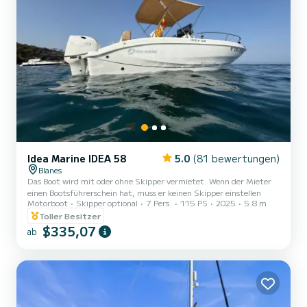
Idea Marine IDEA 58
5.0
(81 bewertungen)
Blanes
Das Boot wird mit oder ohne Skipper vermietet. Wenn der Mieter
einen Bootsführerschein hat, muss er keinen Skipper einstellen
Motorboot
Skipper optional
7 Pers.
115 PS
2025
5.8 m
Toller Besitzer
$335,07
ab