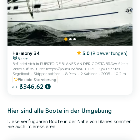
Harmony 34
5.0
(9 bewertungen)
Blanes
Befindet sich in PUERTO DE BLANES AN DER COSTA BRAVA Siehe
Video auf Youtube: https://youtu.be/lwRBEFPGUQM Leichtes
Segelboot
Skipper optional
8 Pers.
2 Kabinen
2008
10.2 m
Segelboot von 4500 kg von 34 Fuß (10,15 Meter) 2 Kabinen. Zu
vermieten für Tage, Wochen oder Monate Segelboot der Marke
Flexible Stornierung
Harmony mit einer Länge von 34 Fuß (10,15 Meter) Baujahr 2009
$346,62
ab
8 Personen pro Tag Maximal 5 oder 6 Schlafplätze br>2 Kabinen
32 PS Volvo-Motor Paddel-Surf inklusive 1 WC mit Dusche
Warmwasser Mit mehr, Genua und Genaker Autopilot GPS
komplette Pyrotech...
Hier sind alle Boote in der Umgebung
Diese verfügbaren Boote in der Nähe von Blanes könnten
Sie auch interessieren!