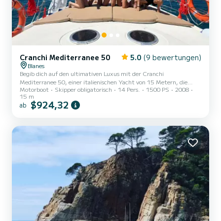
Cranchi Mediterranee 50
5.0
(9 bewertungen)
Blanes
Begib dich auf den ultimativen Luxus mit der Cranchi
Mediterranee 50, einer italienischen Yacht von 15 Metern, die
Motorboot
Skipper obligatorisch
14 Pers.
1500 PS
2008
Eleganz und Raffinesse in jedem Detail verkörpert. | Mit einem
15 m
leistungsstarken 1500 PS Volvo Penta Motor bringt dich diese
$924,32
ab
Yacht nicht nur auf beeindruckende Geschwindigkeiten, sondern
umgibt dich auch mit unvergleichlichem Komfort. | Genieße drei
exquisit gestaltete Kabinen, zwei luxuriöse Badezimmer und
großzügige Sonnendecks auf dem Deck. Ideal für diejenigen, die
ein exklusives...