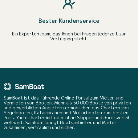
Bester Kundenservice
Ein Expertenteam, das Ihnen bei Fragen jederzeit zur
Verfügung steht.
SamBoat ist das führende Online-Portal zum Mieten und
Vermieten von Booten. Mehr als 50 000 Boote von privaten
und gewerblichen Anbietern ermöglichen das Chartern von
Segelbooten, Katamaranen und Motorbooten zum besten
Preis. Yachtcharter mit oder ohne Skipper und Bootsverleih
weltweit. SamBoat bringt Bootsanbieter und Mieter
zusammen, vertraulich und sicher.