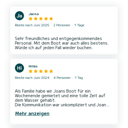
Jarno
Reiste nach Juni 2025
2 Personen
1 Tage
Sehr freundliches und entgegenkommendes
Personal. Mit dem Boot war auch alles bestens.
Hilko
Reiste nach Juni 2024
4 Personen
1 Tag
Als Familie habe wir Joans Boot für ein
Wochenende gemietet und eine tolle Zeit auf
dem Wasser gehabt.
Die Kommunikation war unkompliziert und Joan
hat immer schnell geantwortet.
Mehr anzeigen
Das Boot ist super gepflegt und gut
ausgerüstet.
Der Liegeplatz ist perfekt gelegen und man kann
in der Nähe parken.