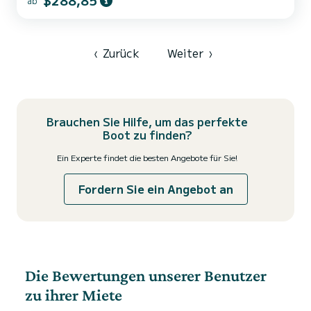
$288,85
ab
Beneteau ausgestattet. AUSRÜSTUNG FÜR DIE NAVIGATION. -
Automatische elektronische ZIPP WAKE-Trimmklappen. Die
Klappen sorgen dafür...
‹
Zurück
Weiter
›
Brauchen Sie Hilfe, um das perfekte
Boot zu finden?
Ein Experte findet die besten Angebote für Sie!
Fordern Sie ein Angebot an
Die Bewertungen unserer Benutzer
zu ihrer Miete