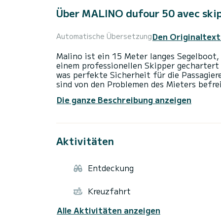
Über MALINO dufour 50 avec ski
Den Originaltext
Automatische Übersetzung
Malino ist ein 15 Meter langes Segelboot, 
einem professionellen Skipper gechartert 
was perfekte Sicherheit für die Passagier
sind von den Problemen des Mieters befrei
Die ganze Beschreibung anzeigen
Ausstattung:
- Radar, GPS, AIS
- 1 fest installiertes UKW-Gerät
- 1 elektronisches RAYMARINE-Steuergerä
Aktivitäten
- 1 Bugstrahlruder
- 1 großer Salon mit Kombüse
- 2 Kabinen mit Doppelkojen
Entdeckung
- 2 Kabinen mit Einzelkojen
- 1 Toilette mit Dusche für die Besatzung
- 1 Toilette für den Skipper
Kreuzfahrt
Rezeption am Tag vor der Abfahrt von 19:
Alle Aktivitäten anzeigen