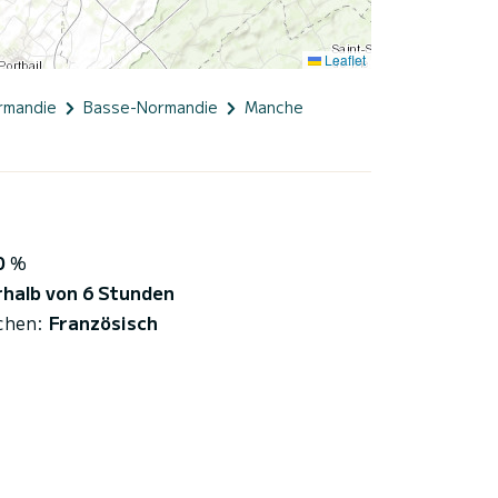
Leaflet
rmandie
Basse-Normandie
Manche
0
%
rhalb von 6 Stunden
chen:
Französisch