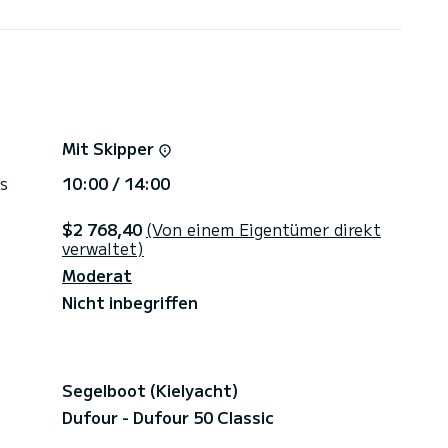
vor Sie eine Anfrage einreichen, informieren Sie
zeiten der Tore des Hafens von Carteret.
te, Verbrauchsmaterialien, Orts- und
Mit Skipper
s
10:00 / 14:00
$2 768,40
(Von einem Eigentümer direkt
verwaltet)
Moderat
Nicht inbegriffen
Segelboot (Kielyacht)
Dufour - Dufour 50 Classic