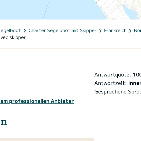
Segelboot
Charter Segelboot mit Skipper
Frankreich
No
vec skipper
Antwortquote:
10
Antwortzeit:
inne
Gesprochene Spra
sem professionellen Anbieter
en