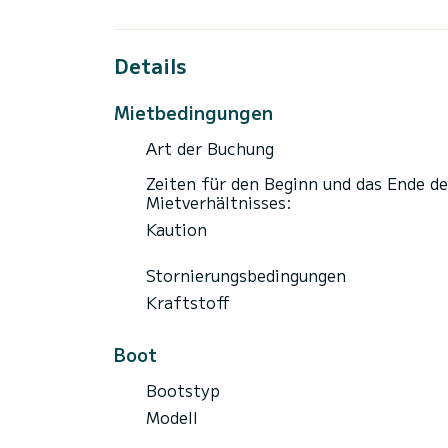
Für Kreuzfahrten ab 1 Tag oder 2 Tage, be
sich bitte über die Öffnungs- und Schließ
Details
Ein fester Bordfonds ist vorgesehen Vorrä
Hafensteuern sowie Wartung.
Mietbedingungen
Art der Buchung
Zeiten für den Beginn und das Ende de
Mietverhältnisses:
Kaution
Stornierungsbedingungen
Kraftstoff
Boot
Bootstyp
Modell