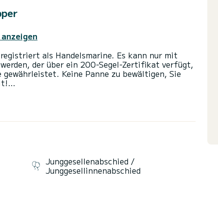
pper
 anzeigen
registriert als Handelsmarine. Es kann nur mit
werden, der über ein 200-Segel-Zertifikat verfügt,
e gewährleistet. Keine Panne zu bewältigen, Sie
t!
t
Junggesellenabschied /
Junggesellinnenabschied
.
00 bis 21:00 Uhr für Einschiffungs- und