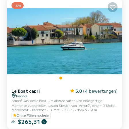
-5%
Le Boat capri
5.0
(4 bewertungen)
Pexiora
Amoré Das ideale Boot, um abzuschalten und einzigartige
Momente zu genießen Lassen Sie sich von "Amoré", einem 9 Meter
Motorboot
Bareboat
3 Pers.
37 PS
1996
9 m
langen Sportboot, mit seinem einladenden Interieur und seinem
warmen Ambiente verführen, um Momente der Entspannung, der
Ohne Führerschein
Sanftheit und der Freiheit zu erleben. Mit seinem erhöhten
$265,31
ab
Steuerstand, den komfortablen Räumen und der gemütlichen