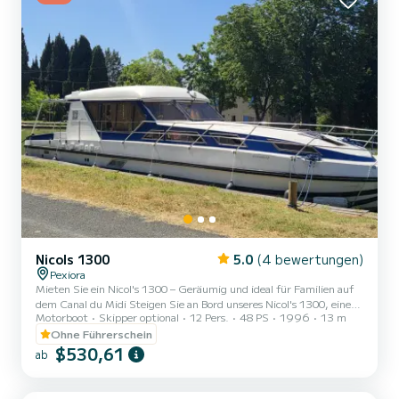
Nicols 1300
5.0
(4 bewertungen)
Pexiora
Mieten Sie ein Nicol's 1300 – Geräumig und ideal für Familien auf
dem Canal du Midi Steigen Sie an Bord unseres Nicol's 1300, einem
Motorboot
Skipper optional
12 Pers.
48 PS
1996
13 m
13 Meter langen Boot, das perfekt für die Flussnavigation
konzipiert ist. Egal ob mit Familie oder Freunden, dieses Boot ist
Ohne Führerschein
der ideale Begleiter, um die Wunder des Canal du Midi in aller Ruhe
$530,61
ab
zu entdecken. Ein Lebensraum, der für Komfort ausgelegt ist Das
Highlight dieses Bootes ist sein optimiertes Volumen und seine
Helligkeit. Das große Fenster bietet einen ate...