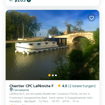
aus starten, das Abenteuer beginnt hier! Im Inneren lassen Sie sich
von folgendem begeistern: Unser geräumiges zentrales
Wohnzimmer, das wahre Herz des Bootes, mit seinem gemütlic...
Chantier CPC LaPéniche F
4.0
(2 bewertungen)
Carcassonne
LaPéniche F, ein aktuelles Modell der Canalous-Flotte, ist ein in
Frankreich hergestelltes Boot. Dank seiner 6 Doppelkabinen bietet
Hausboot
Bareboat
12 Pers.
50 PS
2016
15 m
es Platz für bis zu 12 Personen an Bord: beispiellos in der Welt der