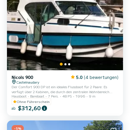
Nicols 900
5.0
(4 bewertungen)
Castelnaudary
Der Comfort 900 DP ist ein ideales Flussboot für 2 Paare: Es
verfügt über 2 Kabinen, die durch den zentralen Wohnbereich
Hausboot
Bareboat
7 Pers.
48 PS
1996
9 m
getrennt sind, was maximale Privatsphäre garantiert. Jede Kabine
bietet großzügige Platzverhältnisse (Stehhöhe von etwa 2 Metern)
Ohne Führerschein
und direkten Zugang zu einem eigenen Badezimmer. MAXIMALE
$312,60
ab
BELEGUNG Maximale Belegung: 7 Personen Empfohlene Belegung:
4 Erwachsene / 1 Kind Anzahl Kabinen: 2 + Wohnbereich
BOOTSDIMENSIONEN Länge: 8,85 Meter Breite: 3,40 Meter
AUSSTATTUNG Doppelbe...
-5%