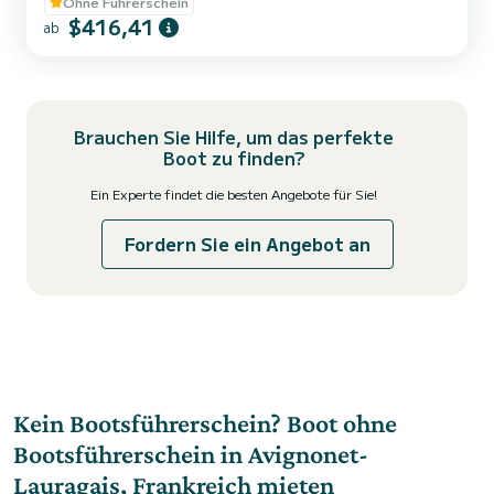
Flussbootvermietung.< br> Seine 6 Doppelkabinen werden durch
Ohne Führerschein
3 Sanitäranlagen ergänzt, d. h. 3 Duschen, 3 Waschbecken und 3
$416,41
ab
Toiletten an Bord. An Bord finden Sie einen großen Wohnraum, in
dem sich befindet die Küche und der Essbereich. Die Innovation
dieses Bootes liegt in seinem Hybrid-Cockpit,...
Brauchen Sie Hilfe, um das perfekte
Boot zu finden?
Ein Experte findet die besten Angebote für Sie!
Fordern Sie ein Angebot an
Kein Bootsführerschein? Boot ohne
Bootsführerschein in Avignonet-
Lauragais, Frankreich mieten