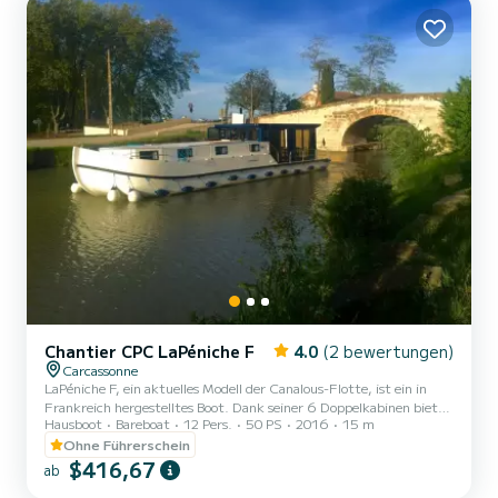
Chantier CPC LaPéniche F
4.0
(2 bewertungen)
Carcassonne
LaPéniche F, ein aktuelles Modell der Canalous-Flotte, ist ein in
Frankreich hergestelltes Boot. Dank seiner 6 Doppelkabinen bietet
Hausboot
Bareboat
12 Pers.
50 PS
2016
15 m
es Platz für bis zu 12 Personen an Bord: beispiellos in der Welt der
Flussbootvermietung.< br> Seine 6 Doppelkabinen werden durch
Ohne Führerschein
3 Sanitäranlagen ergänzt, d. h. 3 Duschen, 3 Waschbecken und 3
$416,67
ab
Toiletten an Bord. An Bord finden Sie einen großen Wohnraum, in