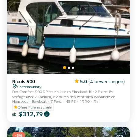
Nicols 900
5.0
(4 bewertungen)
Castelnaudary
Der Comfort 900 DP ist ein ideales Flussboot für 2 Paare: Es
verfügt über 2 Kabinen, die durch den zentralen Wohnbereich
Hausboot
Bareboat
7 Pers.
48 PS
1996
9 m
getrennt sind, was maximale Privatsphäre garantiert. Jede Kabine
bietet großzügige Platzverhältnisse (Stehhöhe von etwa 2 Metern)
Ohne Führerschein
und direkten Zugang zu einem eigenen Badezimmer. MAXIMALE
$312,79
ab
BELEGUNG Maximale Belegung: 7 Personen Empfohlene Belegung:
4 Erwachsene / 1 Kind Anzahl Kabinen: 2 + Wohnbereich
BOOTSDIMENSIONEN Länge: 8,85 Meter Breite: 3,40 Meter
AUSSTATTUNG Doppelbe...
-5%