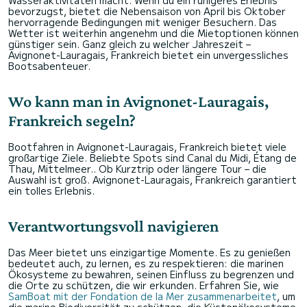
Wasseraktivitäten macht. Wenn du ein ruhigeres Erlebnis
bevorzugst, bietet die Nebensaison von April bis Oktober
hervorragende Bedingungen mit weniger Besuchern. Das
Wetter ist weiterhin angenehm und die Mietoptionen können
günstiger sein. Ganz gleich zu welcher Jahreszeit –
Avignonet-Lauragais, Frankreich bietet ein unvergessliches
Bootsabenteuer.
Wo kann man in Avignonet-Lauragais,
Frankreich segeln?
Bootfahren in Avignonet-Lauragais, Frankreich bietet viele
großartige Ziele. Beliebte Spots sind Canal du Midi, Étang de
Thau, Mittelmeer.. Ob Kurztrip oder längere Tour – die
Auswahl ist groß. Avignonet-Lauragais, Frankreich garantiert
ein tolles Erlebnis.
Verantwortungsvoll navigieren
Das Meer bietet uns einzigartige Momente. Es zu genießen
bedeutet auch, zu lernen, es zu respektieren: die marinen
Ökosysteme zu bewahren, seinen Einfluss zu begrenzen und
die Orte zu schützen, die wir erkunden. Erfahren Sie, wie
SamBoat mit der Fondation de la Mer zusammenarbeitet
, um