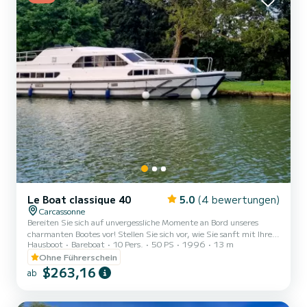
Le Boat classique 40
5.0
(4 bewertungen)
Carcassonne
Bereiten Sie sich auf unvergessliche Momente an Bord unseres
charmanten Bootes vor! Stellen Sie sich vor, wie Sie sanft mit Ihren
Hausboot
Bareboat
10 Pers.
50 PS
1996
13 m
Lieben (bis zu 8+2 Personen!) dank unserer 2 gemütlichen Kabinen
und 2 praktischen Badezimmern segeln. Egal, ob Sie von dem
Ohne Führerschein
malerischen Castelnaudary oder dem wunderschönen Carcassonne
$263,16
ab
aus starten, das Abenteuer beginnt hier! Im Inneren lassen Sie sich
von folgendem begeistern: Unser geräumiges zentrales
Wohnzimmer, das wahre Herz des Bootes, mit seinem gemütlic...