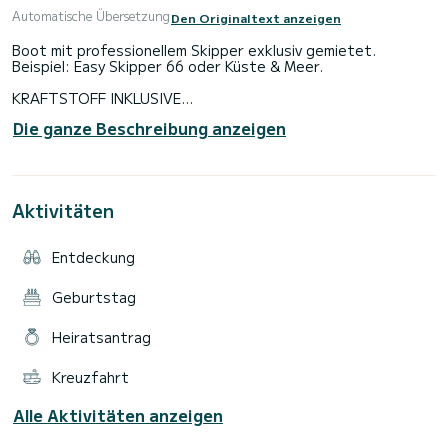
Automatische Übersetzung
Den Originaltext anzeigen
Boot mit professionellem Skipper exklusiv gemietet.
Beispiel: Easy Skipper 66 oder Küste & Meer.
KRAFTSTOFF INKLUSIVE
Abfahrt nur vom Hafen Argelès.
Die ganze Beschreibung anzeigen
Verpflichtende Optionen vor Ort zu zahlen:
Skipperpauschale und Treibstoff
---------------------------------------
Kostenlose Parkplätze
Aktivitäten
Stornierung bei schlechtem Wetter
---------------------------------------
Entdeckung
- Jährliche Bootskontrollprüfung
- Einhaltung der Regeln der Division A240,
Sicherheitsausrüstung, Beschilderung an Bord
Geburtstag
- Skippervertrag
Heiratsantrag
Kreuzfahrt
Alle Aktivitäten anzeigen