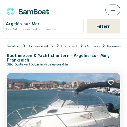
Argelès-sur-Mer
Filtern
Ein Datum oder Zeitraum wählen
Samboat
Bootsvermietung
Frankreich
Occitanie
Pyrénées-Or
Boot mieten & Yacht chartern - Argelès-sur-Mer,
Frankreich
386 Boote verfügbar in Argelès-sur-Mer