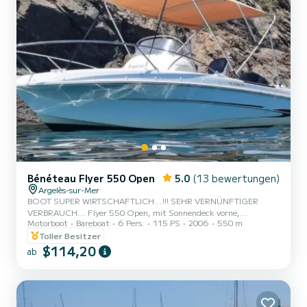
Bénéteau Flyer 550 Open
5.0
(13 bewertungen)
Argelès-sur-Mer
BOOT SUPER WIRTSCHAFTLICH...!!! SEHR VERNÜNFTIGER
VERBRAUCH... Flyer 550 Open, mit Sonnendeck vorne,
Motorboot
Bareboat
6 Pers.
115 PS
2006
550 m
Badeleiter, Bimini (Sonnensegel), GPS - Echolot, kleiner
Innenkabine, ideal für Geschäft und Picknickkorb unter Dach. DAS
Toller Besitzer
BESTE für Familienausflüge oder mit Freunden und sparsam im
$114,20
ab
Verbrauch... Boot zugelassen für 6 Personen, aber BEQUEMER mit
maximal 5 Erwachsenen oder 3/4 Erwachsenen und 2 Kindern. Die
"Maita ï" wird Sie zu einem unvergesslichen Tag führen. Buchten,
Unterwasserwege, Natursc...