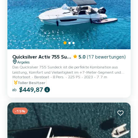
Quicksilver Activ 755 Sundeck
5.0
(17 bewertungen)
Argeles
Das Quicksilver 755 Sundeck ist die perfekte Kombination aus
Leistung, Komfort und Vielseitigkeit im +7-Meter-Segment und
Motorboot
Bareboat
8 Pers.
225 PS
2023
7.7 m
wurde zum Entspannen in der Sonne und zum Genießen des
Segelns entwickelt. Es eignet sich perfekt für Tageskreuzfahrten,
Toller Besitzer
Erkundungstouren und Schwimmen im kristallklaren Wasser,
$449,87
ab
Wassersport oder kurze Aufenthalte an Bord. Entdecken Sie an
Bord die herrlichen Strände, Naturschutzgebiete und Buchten der
Region: Canet, Argelès sur mer, Collioure, Paulilles, Banyuls und
segeln Si...
-15%