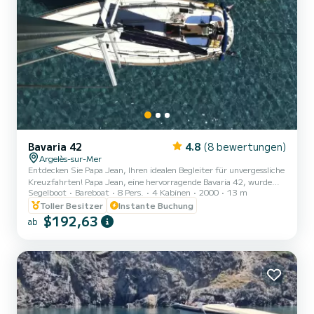
Bavaria 42
4.8
(8 bewertungen)
Argelès-sur-Mer
Entdecken Sie Papa Jean, Ihren idealen Begleiter für unvergessliche
Kreuzfahrten! Papa Jean, eine hervorragende Bavaria 42, wurde
Segelboot
Bareboat
8 Pers.
4 Kabinen
2000
13 m
sorgfältig gewartet und ausgestattet, um Ihnen Ausflüge auf See
zu bieten, die Komfort, Sicherheit und Leistung vereinen. Ob Sie
Toller Besitzer
Instante Buchung
die sonnigen Buchten der Costa Brava erkunden oder zu den
$192,63
ab
kristallklaren Gewässern der Balearen segeln, dieses Segelboot wird
alle Ihre Erwartungen erfüllen. Komfort und Platz an Bord Mit
seinen 4 geräumigen Kabinen und seinem Mit 2 Badezi...