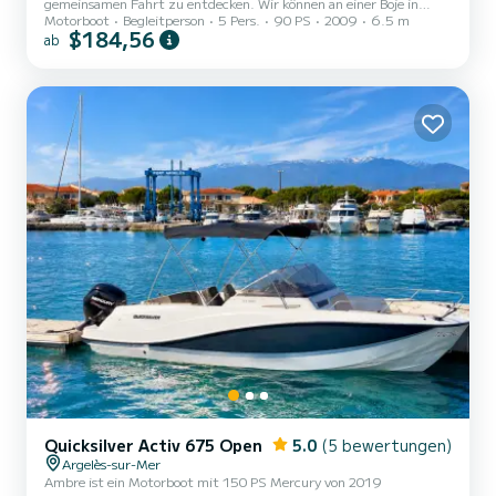
gemeinsamen Fahrt zu entdecken. Wir können an einer Boje in
Motorboot
Begleitperson
5 Pers.
90 PS
2009
6.5 m
Paulille oder im Meeresschutzgebiet anlegen und das klare Wasser
$184,56
ab
genießen, um die Unterwasserwelt mit Schnorchel zu bewundern.
Mit meinem Elektromotor vorne können wir überall anhalten
Quicksilver Activ 675 Open
5.0
(5 bewertungen)
Argelès-sur-Mer
Ambre ist ein Motorboot mit 150 PS Mercury von 2019