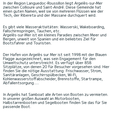
In der Region Languedoc-Roussillon liegt Argelès-sur-Mer
zwischen Collioure und Saint-André. Diese Gemeinde hat
einen guten Namen, weil sie von mehreren Flüssen wie der
Tech, der Ribereta und der Massane durchquert wird.
Es gibt viele Wasseraktivitäten: Wasserski, Wakeboarding,
Fallschirmspringen, Tauchen, etc.
Argelès-sur-Mer ist ein kleines Paradies zwischen Meer und
Bergen, unweit von Spanien und ein beliebtes Ziel für
Bootsfahrer und Touristen.
Der Hafen von Argelès sur Mer ist seit 1998 mit der Blauen
Flagge ausgezeichnet, was sein Engagement für den
Umweltschutz unterstreicht. Es verfügt über 858
Sitzplätze, von denen 20 für Besucher vorgesehen sind. Hier
finden Sie die nötige Ausstattung: Frischwasser, Strom,
Sanitäranlagen, Geschirrspülbecken, Wi-Fi,
Kohlenwasserstoffabscheider, Brennstoffe, Startrampe,
Abfallentsorgung.....
In Argelès hat Samboat alle Arten von Booten zu vermieten.
In unserer großen Auswahl an Motorbooten,
Halbstarrenbooten und Segelbooten finden Sie das für Sie
passende Boot.