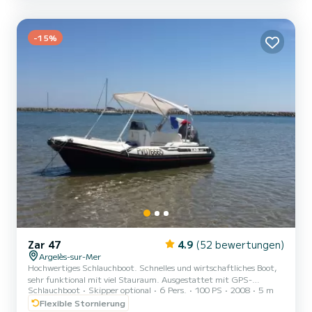
Minuten von Collioure und Paulilles entfernt....
-15%
Zar 47
4.9
(52 bewertungen)
Argelès-sur-Mer
Hochwertiges Schlauchboot. Schnelles und wirtschaftliches Boot,
sehr funktional mit viel Stauraum. Ausgestattet mit GPS-
Schlauchboot
Skipper optional
6 Pers.
100 PS
2008
5 m
Fishfinder, Sonnendach, Tisch für 4 Personen, zwei großen
Sonnenliegen... Perfekt für einen Tag mit der Familie oder
Flexible Stornierung