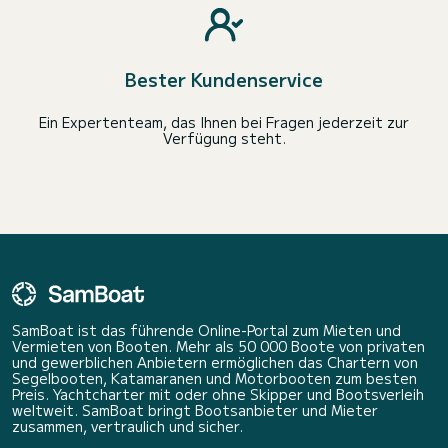
Bester Kundenservice
Ein Expertenteam, das Ihnen bei Fragen jederzeit zur
Verfügung steht.
SamBoat ist das führende Online-Portal zum Mieten und
Vermieten von Booten. Mehr als 50 000 Boote von privaten
und gewerblichen Anbietern ermöglichen das Chartern von
Segelbooten, Katamaranen und Motorbooten zum besten
Preis. Yachtcharter mit oder ohne Skipper und Bootsverleih
weltweit. SamBoat bringt Bootsanbieter und Mieter
zusammen, vertraulich und sicher.