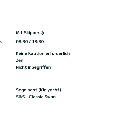
tränke (an Bord gegen geringe Gebühr erhältlich)
Mit Skipper
d)
s
08:30 / 18:30
Keine Kaution erforderlich
Zen
Nicht inbegriffen
Segelboot (Kielyacht)
S&S - Classic Swan