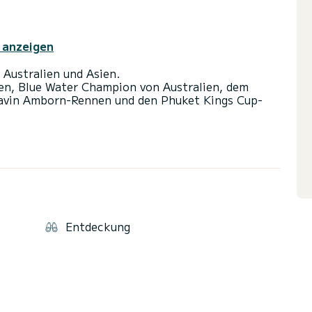
 anzeigen
n Australien und Asien.
nen, Blue Water Champion von Australien, dem
Davin Amborn-Rennen und den Phuket Kings Cup-
Rennen eingesetzt und zu einer Familien-
ebaut. Aber immer noch ein tolles und schnelles
 wohin und wann Sie fahren möchten!
n Sie sich*
Entdeckung