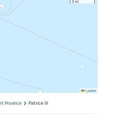
2 mi
Leaflet
et Province
Patrice III