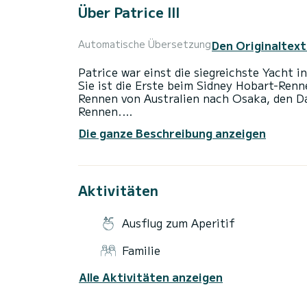
Über Patrice III
Den Originaltext
Automatische Übersetzung
Patrice war einst die siegreichste Yacht i
Sie ist die Erste beim Sidney Hobart-Ren
Rennen von Australien nach Osaka, den 
Rennen.
Die ganze Beschreibung anzeigen
Jetzt wird sie nicht mehr bei den großen 
Charteryacht für das tropische Klima umg
Segelboot!
Aktivitäten
Keine feste Reiseroute. Sie entscheiden,
*Kapazität kann variieren, bitte erkundige
Ausflug zum Aperitif
Inklusive:
Familie
- 24 Stunden Nutzung des Schiffs
- Service des Kapitäns und Kochs
Alle Aktivitäten anzeigen
- Alle Mahlzeiten an Bord
- Tee, Kaffee und Eiswasser
- Kraftstoff und Standardausrüstung