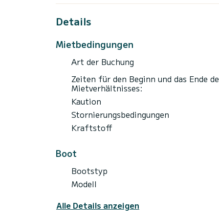
Nicht inklusive:
Details
- Flugpreise oder Hotelzimmer
- Transfers
Mietbedingungen
- Bier, Wein, Spirituosen, alkoholfreie Ge
- Mahlzeiten oder Getränke im Restaurant
Art der Buchung
- Nationalparkgebühren (sofern zutreffen
Zeiten für den Beginn und das Ende de
Mietverhältnisses:
Kaution
Stornierungsbedingungen
Kraftstoff
Boot
Bootstyp
Modell
Alle Details anzeigen