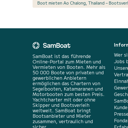
Boot mieten Ao Chalong, Thailand – Bootsverl
Infor
Wer si
SamBoat ist das führende
Jobs 
Online-Portal zum Mieten und
Vermieten von Booten. Mehr als
Unser
50 000 Boote von privaten und
Vertr
gewerblichen Anbietern
Einna
ermöglichen das Chartern von
Gewer
Segelbooten, Katamaranen und
Motorbooten zum besten Preis.
Gesch
Yachtcharter mit oder ohne
SamBo
Skipper und Bootsverleih
Kunde
weltweit. SamBoat bringt
Press
Bootsanbieter und Mieter
Fonda
zusammen, vertraulich und
sicher.
Erfah