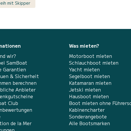
eih mit Skipper
mationen
Was mieten?
nd wir?
Motorboot mieten
bei SamBoat
Schlauchboot mieten
e Garantien
Yacht mieten
auen & Sicherheit
Segelboot mieten
hmen berechnen
Katamaran mieten
bliche Anbieter
Jetski mieten
enkgutscheine
Hausboot mieten
at Club
Boot mieten ohne Führers
nbewertungen
Kabinencharter
e
Sonderangebote
tion de la Mer
Alle Bootsmarken
rungen