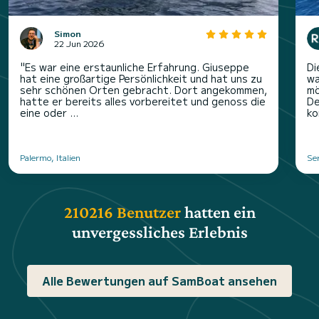
Simon
22 Jun 2026
"Es war eine erstaunliche Erfahrung. Giuseppe
Di
hat eine großartige Persönlichkeit und hat uns zu
wa
sehr schönen Orten gebracht. Dort angekommen,
mö
hatte er bereits alles vorbereitet und genoss die
De
eine oder ...
ko
Palermo, Italien
Ser
210216 Benutzer
hatten ein
unvergessliches Erlebnis
Alle Bewertungen auf SamBoat ansehen