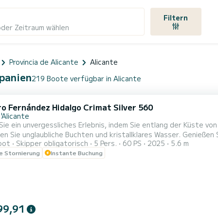
Filtern
oder Zeitraum wählen
Provincia de Alicante
Alicante
Spanien
219 Boote verfügbar in Alicante
ro Fernández Hidalgo Crimat Silver 560
'Alicante
Sie ein unvergessliches Erlebnis, indem Sie entlang der Küste vo
glaubliche Buchten und kristallklares Wasser. Genießen Sie das aufregende Gefühl der Geschwindigkeit auf dem
oot
Skipper obligatorisch
5 Pers.
60 PS
2025
5.6 m
auchen Sie ein, um Schnorcheln an einigen der besten Orte im Mittelmeer zu betreibe
le Stornierung
Instante Buchung
99,91