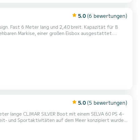
5.0
(6 bewertungen)
gn. Fast 6 Meter lang und 2,40 breit. Kapazität für 8
 genießen können, dank seiner großen Räume an Deck,
 in seiner Kategorie, in dem Sie schnell und sicher in d...
5.0
(5 bewertungen)
izeit- und Sportaktivitäten auf dem Meer konzipiert wurde.
hnetes Verhalten auf dem Meer, da es hohe
n bieten kann.