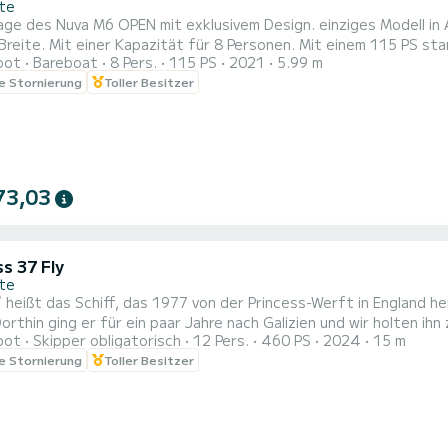
nte
ge des Nuva M6 OPEN mit exklusivem Design. einziges Modell in A
iner Kapazität für 8 Personen. Mit einem 115 PS starken Mercury-Motor, der eine Geschwindigkeit von locker
oot
Bareboat
8 Pers.
115 PS
2021
5.99 m
 einer ausziehbaren Markise ausgestattet, mit einem Tisch, der im Bug und Heck in ein
le Stornierung
Toller Besitzer
olarium umgewandelt werden kann. Eiskühler. Es verfügt über ein
73,03
s 37 Fly
nte
“ heißt das Schiff, das 1977 von der Princess-Werft in England 
orthin ging er für ein paar Jahre nach Galizien und wir holten ih
oot
Skipper obligatorisch
12 Pers.
460 PS
2024
15 m
Passagieren den besten Service zu bieten. Die gesamte Holzaus
le Stornierung
Toller Besitzer
 die neuen Badezimmer und Toiletten, die Elektroinstallation, die 