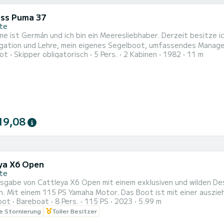
ass Puma 37
nte
e ist Germán und ich bin ein Meeresliebhaber. Derzeit besitze ic
igation und Lehre, mein eigenes Segelboot, umfassendes Manag
ot
Skipper obligatorisch
5 Pers.
2 Kabinen
1982
11 m
n sowie direkten Umgang mit Eignern und VIP-Gästen. Fokussiert 
echterhaltung erstklassiger Standards an Bord.
19,08
ya X6 Open
nte
gabe von Cattleya X6 Open mit einem exklusiven und wilden Desi
 PS Yamaha Motor. Das Boot ist mit einer ausziehbaren Markise, einer großen Eisbox ausgestattet.
oot
Bareboat
8 Pers.
115 PS
2023
5.99 m
lage mit Bluetooth. Ein Boot, das Sie mit Familie oder Freunden
le Stornierung
Toller Besitzer
r Sicherheit an Bord und einem einzigartigen Bug- und Hecksolariu