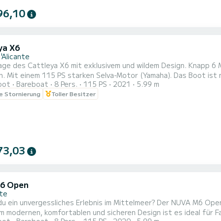
96,10
ya X6
'Alicante
ge des Cattleya X6 mit exklusivem und wildem Design. Knapp 6 M
nem 115 PS starken Selva-Motor (Yamaha). Das Boot ist mit einer ausziehbaren Markise und einem großen
oot
Bareboat
8 Pers.
115 PS
2021
5.99 m
schrank ausgestattet. Musikanlage mit Bluetooth. Boot zum Geni
le Stornierung
Toller Besitzer
ximaler Sicherheit an Bord und einem in seiner Kategorie einziga
n...
73,03
6 Open
nte
u ein unvergessliches Erlebnis im Mittelmeer? Der NUVA M6 Open
m modernen, komfortablen und sicheren Design ist es ideal für 