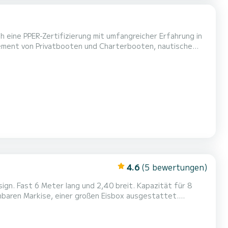
h eine PPER-Zertifizierung mit umfangreicher Erfahrung in
ement von Privatbooten und Charterbooten, nautische
auf Sicherheit, exzellenten Service, Vertraulichkeit und
4.6
(5 bewertungen)
gn. Fast 6 Meter lang und 2,40 breit. Kapazität für 8
 genießen können, dank seiner großen Räume an Deck,
m in seiner Kategorie, in dem Sie schnell und sicher in