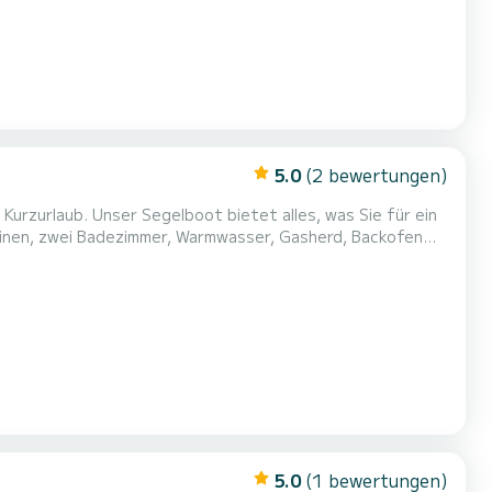
5.0
(2 bewertungen)
 Kurzurlaub. Unser Segelboot bietet alles, was Sie für ein
inen, zwei Badezimmer, Warmwasser, Gasherd, Backofen
et für sicheres Segeln. Mit einer Internetverbindung,
ion, modernster Elektronik und kompletter Sicherhei...
5.0
(1 bewertungen)