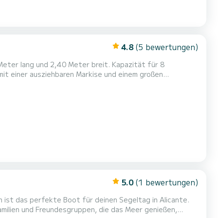
4.8
(5 bewertungen)
eter lang und 2,40 Meter breit. Kapazität für 8
eßen mit Familie oder Freunden dank großer Räume an
rtigen Solarium im Bug und Heck, in dem Sie beim Navigieren
5.0
(1 bewertungen)
 ist das perfekte Boot für deinen Segeltag in Alicante.
Familien und Freundesgruppen, die das Meer genießen,