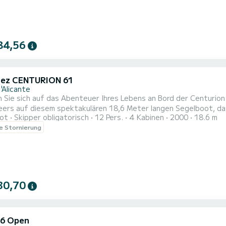
84,56
ez CENTURION 61
'Alicante
 sich auf das Abenteuer Ihres Lebens an Bord der Centurion 61 auf Ibiza! Entdecken Sie
eers auf diesem spektakulären 18,6 Meter langen Segelboot, das
ot
Skipper obligatorisch
12 Pers.
4 Kabinen
2000
18.6 m
kmale: Drei geräumige Doppelkabinen, jede mit eigenem Bad, ideal zum Entspannen.
le Stornierung
mer, das zusätzlich in ein 2-Meter-Bett umgewandelt werden ka
7-kW-...
30,70
6 Open