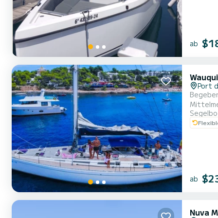
$1
ab
Wauqui
Port d
Begeben Sie
Mittelm
Segelbo
Sicherheit bietet.< br> Hervorgehobene Mer
Flexib
Wohnzim
Gästen. 
$2
ab
Nuva M