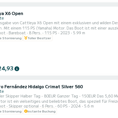
ya X6 Open
nte
gabe von Cattleya X6 Open mit einem exklusiven und wilden Desi
5 PS (Yamaha) Motor. Das Boot ist mit einer ausziehbaren Markise, einer großen Eisbox ausgestattet.
oot
Bareboat
8 Pers.
115 PS
2023
5.99 m
lage mit Bluetooth. Ein Boot, das Sie mit Familie oder Freunden
le Stornierung
Toller Besitzer
r Sicherheit an Bord und einem einzigartigen Bug- und Hecksolarium
24,93
ro Fernández Hidalgo Crimat Silver 560
nte
50EUR Das 5,60 Meter lange CLIMAR SILVER Boot mit einem SELVA 60 PS 4-
or ist ein vielseitiges und beliebtes Boot, das speziell für Fre
oot
Skipper optional
6 Pers.
60 PS
2024
5.6 m
Bootmodell ist bekannt für seine Robustheit und sein ausgezeic
le Stornierung
Instante Buchung
digkeiten erreichen und eine sichere und komfortable Navigatio