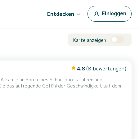
Einloggen
Entdecken
Karte anzeigen
4.8
(8 bewertungen)
n Alicante an Bord eines Schnellboots fahren und
n. - Schnellbootfahrt - Stopps zum
Schnorcheln - Ausrüstung inklusive - Ideal für Gruppen, Paare und Familien - Spaßiges und erfrischendes Erlebnis ️ Meer, Ab...