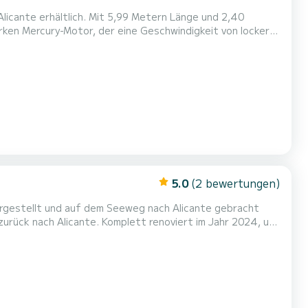
licante erhältlich. Mit 5,99 Metern Länge und 2,40
e sehr gut genutzte Kabine im Inneren. Musikanla...
5.0
(2 bewertungen)
hergestellt und auf dem Seeweg nach Alicante gebracht
n zurück nach Alicante. Komplett renoviert im Jahr 2024, um
stattung ist neu, die Küche aus Edelstahl, die umgebauten
Sanitäranlagen, die Bilgenanlage, die Feu...