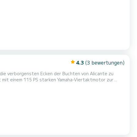
te in Alicante kannst
 Sonne entspannen oder die Aufregung von
4.3
(3 bewertungen)
m die verborgensten Ecken der Buchten von Alicante zu
ot mit einem 115 PS starken Yamaha-Viertaktmotor zur
en.