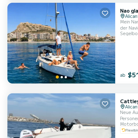
Nao gl
Alica
Mein Nam
der Nav
Segelbo
Akademie
die Aufr
$5
ab
Cattle
Alica
Neue Aus
Personen. Mit einem 115
Motorb
Stereoan
Flexib
maximale
der...