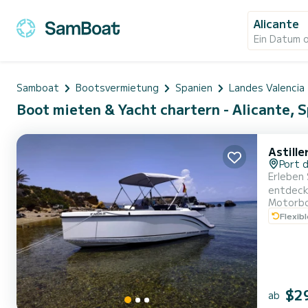
Alicante
Ein Datum 
Samboat
Bootsvermietung
Spanien
Landes Valencia
Boot mieten & Yacht chartern - Alicante, 
Astille
Port d
Erleben 
entdecken Sie un
Motorb
Meer und t
Flexib
$2
ab