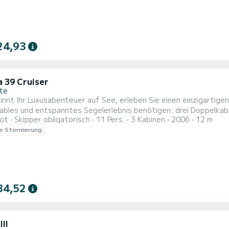
24,93
a 39 Cruiser
nte
innt Ihr Luxusabenteuer auf See, erleben Sie einen einzigartigen
ables und entspanntes Segelerlebnis benötigen: drei Doppelkab
ot
Skipper obligatorisch
11 Pers.
3 Kabinen
2006
12 m
n Kühlschrank, damit Ihre Getränke immer kalt bleiben. Vorbereit
le Stornierung
e Ihre Momente sofort teilen können, einer sorgenfreien Navigat
34,52
III