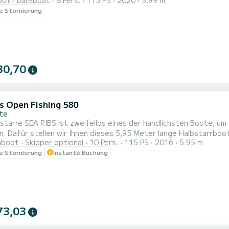
oot
Bareboat
8 Pers.
115 PS
2020
5.99 m
 betreiben oder einzigartige Ecken der Costa Blanca entdecken möchten. Mit unserer Bootsmie
le Stornierung
Isla Tabarca besuchen, versteckte Buchten erkunden, unter der
ortaktivi...
30,70
's Open Fishing 580
nte
starre SEA RIBS ist zweifellos eines der handlichsten Boote, u
. Dafür stellen wir Ihnen dieses 5,95 Meter lange Halbstarrbo
hboot
Skipper optional
10 Pers.
115 PS
2016
5.95 m
g. Es ist leicht, vielseitig und segelt sehr stabil, ideal für Grupp
le Stornierung
Instante Buchung
73,03