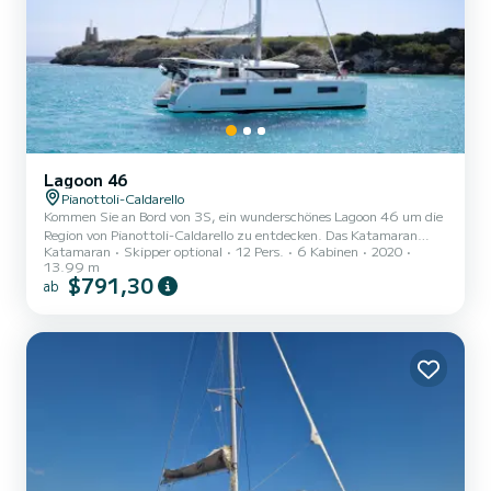
Lagoon 46
Pianottoli-Caldarello
Kommen Sie an Bord von 3S, ein wunderschönes Lagoon 46 um die
Region von Pianottoli-Caldarello zu entdecken. Das Katamaran
Katamaran
Skipper optional
12 Pers.
6 Kabinen
2020
wurde 2020 gebaut und verspricht hohen Komfort auf See. Das
13.99 m
Boot hat 6 Kabinen mit allem Komfort und eine Kapazität von 12
$791,30
ab
Personen. Mit einer Gesamtlänge von 14 Metern wird es Ihr
perfekter Begleiter sein, um einen einzigartigen Urlaub auf dem
Wasser in der Umgebung von Pianottoli-Caldarello zu verbringen.
Dieses Lagoon 46 verfügt über 4 Toiletten mit Dusche. Es i...