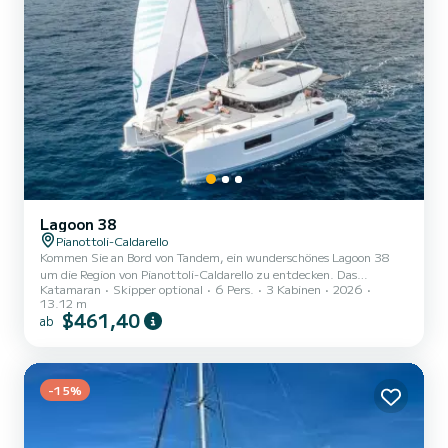
Lagoon 38
Pianottoli-Caldarello
Kommen Sie an Bord von Tandem, ein wunderschönes Lagoon 38
um die Region von Pianottoli-Caldarello zu entdecken. Das
Katamaran
Skipper optional
6 Pers.
3 Kabinen
2026
Katamaran wurde 2026 gebaut und verspricht hohen Komfort auf
13.12 m
See. Das Boot hat 3 Kabinen mit allem Komfort und eine Kapazität
$461,40
ab
von 6 Personen. Mit einer Gesamtlänge von 13 Metern wird es Ihr
perfekter Begleiter sein, um einen einzigartigen Urlaub auf dem
Wasser in der Umgebung von Pianottoli-Caldarello zu verbringen.
Dieses Lagoon 38 verfügt über 2 Toiletten mit Dusche. D...
-15%