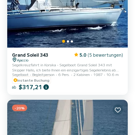
Grand Soleil 343
5.0
(5 bewertungen)
Ajaccio
Segelkreuzfahrt in Korsika - Segelboot Grand Soleil 343 mit
Skipper Hallo, ich biete Ihnen ein einzigartiges Segelerlebnis ab
Segelboot
Begleitperson
6 Pers.
2 Kabinen
1987
10.6 m
Bastia an Bord einer Grand Soleil 343, einem Segelboot, das für
seinen Komfort und seine Segeleigenschaften bekannt ist, das
Instante Buchung
Schwesterboot der Swan. Entdecken Sie Korsika auf andere Weise:
$317,21
ab
wilde Buchten, kristallklares Wasser, Sonnenuntergänge, Segeln,
idyllische Ankerplätze... Das Boot verfügt über zwei große
Doppelkabinen, moderne Ausstattung (neue Segel und Motor,...
-20%