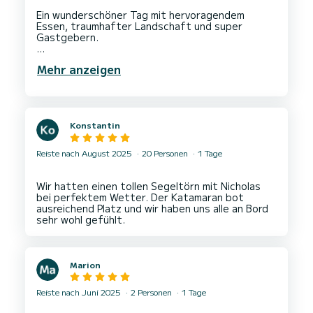
Ein wunderschöner Tag mit hervoragendem
Essen, traumhafter Landschaft und super
Gastgebern.
Und obwohl es keinen wirklichen Wind gab, hat
Mehr anzeigen
Stan sich zu einem - dann sogar erfolgreichen -
Segelversuch überreden lassen.
Konstantin
Reiste nach August 2025
20 Personen
1 Tage
Wir hatten einen tollen Segeltörn mit Nicholas
bei perfektem Wetter. Der Katamaran bot
ausreichend Platz und wir haben uns alle an Bord
Marion
Reiste nach Juni 2025
2 Personen
1 Tage