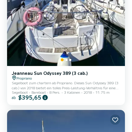
Jeanneau Sun Odyssey 389 (3 cab.)
Propriano
Segelboot zum chartern ab Propriano. Dieses Sun Odyssey 389 (3
cab.) von 2018 bietet ein tolles Preis-Leistung-Verhältnis für einen
Segelboot
Bareboat
8 Pers.
3 Kabinen
2018
11.75 m
mehrtägigen oder mehrwöchigen Törn. Das Boot hat 3 Kabinen mit
$395,65
ab
allem Komfort und eine Kapazität von 8 Personen. Mit einer
Gesamtlänge von 12 Metern wird es Ihr perfekter Begleiter sein,
um einen einzigartigen Urlaub auf dem Wasser in der Umgebung
von Propriano zu verbringen. Für Ihren Komfort verfügt STAR
FISH über 1 Toiletten mit Dusche Dieses Boot ist mit e...