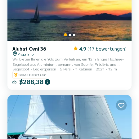
Alubat Ovni 36
4.9
(17 bewertungen)
Propriano
Wir bieten Ihnen die Yolo zum Verleih an, ein 12m langes Hochsee-
Segelboot aus Aluminium, bemannt von Sophie, Frédéric und
Segelboot
Begleitperson
5 Pers.
1 Kabinen
2021
12 m
unserer 14-jährigen Tochter Zoé. Schließen Sie sich uns an, um die
schönsten Buchten des Mittelmeers zu besuchen, die nur vom
Toller Besitzer
Meer aus zugänglich sind, und verbringen Sie einige Tage auf einem
$288,38
ab
authentischen Segelreiseboot. Wir organisieren Halbtagesausflüge
(300 Euro von 14 bis 18 Uhr), Tagesausflüge und längere
Aufenthalte, um Ihnen die Freuden des Lebens auf See entlang
de...