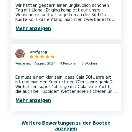
Wir hatten gestern einen unglaublich schönen
Tag mit Lionel. Er ging komplett auf unsre
Wünsche ein und wir segelten an der Süd Ost
Küste Korsikas entlang, machten zwei Badestops
in wunderschönen Buchten. Durch die
Mehr anzeigen
liebenswerte Art von Lionel wurde der Tag zu
einem der schönsten unseres Urlaubs.
100% für Lionel.
Vielen Dank
Wolfgang
Reiste nach August 2024
4 Personen
2 Wochen
Es muss einem klar sein, dass Cala 50! Jahre alt
ist und man den Komfort der 70er Jahre genießt.
Wir hatten super 14-Tage mit Cala, eine Yacht,
die auch bei ruppigem Wetter einen sicheren und
soliden Eindruck macht. Das Handling hat uns
Mehr anzeigen
Spaß gemacht und wir haben das Segeln und
manövrieren genossen. Jean-Louis, der die Yacht
betreut, ist locker, unterstützt wo er kann. Das
macht das Chartern angenehm. Grüße nach
Weitere Bewertungen zu den Booten
anzeigen