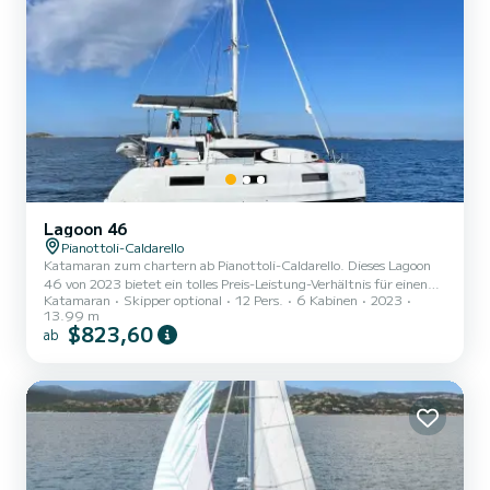
Lagoon 46
Pianottoli-Caldarello
Katamaran zum chartern ab Pianottoli-Caldarello. Dieses Lagoon
46 von 2023 bietet ein tolles Preis-Leistung-Verhältnis für einen
Katamaran
Skipper optional
12 Pers.
6 Kabinen
2023
mehrtägigen oder mehrwöchigen Törn. Das Boot hat 6 Kabinen mit
13.99 m
allem Komfort und eine Kapazität von 12 Personen. Mit einer
$823,60
ab
Gesamtlänge von 14 Metern wird es Ihr perfekter Begleiter sein,
um einen einzigartigen Urlaub auf dem Wasser in der Umgebung
von Pianottoli-Caldarello zu verbringen. Für Ihren Komfort verfügt
Bula über 4 Toiletten mit Dusche Es ist unter...