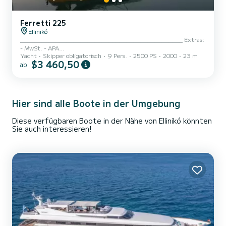
Ferretti 225
Ellinikó
______________________________________________ Extras:
- MwSt. - APA
Yacht
Skipper obligatorisch
9 Pers.
2500 PS
2000
23 m
___________________________________________ M/Y
$3 460,50
ab
Bruno, ein wahres Meisterwerk, entworfen von Ferretti Yachts, ist
eine der erfolgreichsten Charteryachten in Griechenland, perfekt
gewartet und nach den höchsten Standards, mit einer
umfassenden Überholung im Jahr 2021. Auf dem Hauptdeck
verfügt sie über einen stilvollen Salon mit großen Sofas sowie einen
Hier sind alle Boote in der Umgebung
großzügigen Essbereich für köstliche private Abendessen. Bruno
bietet Unt...
Diese verfügbaren Boote in der Nähe von Ellinikó könnten
Sie auch interessieren!