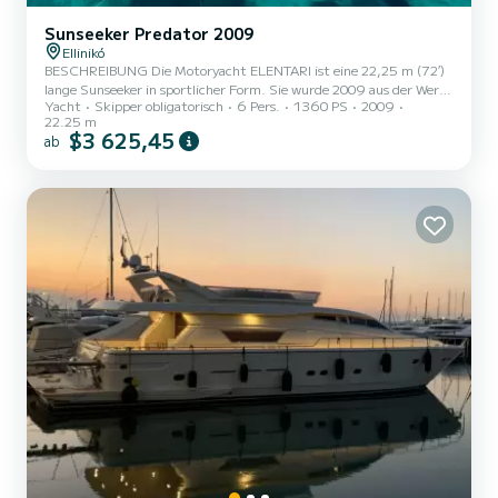
Sunseeker Predator 2009
Ellinikó
BESCHREIBUNG Die Motoryacht ELENTARI ist eine 22,25 m (72′)
lange Sunseeker in sportlicher Form. Sie wurde 2009 aus der Werft
Yacht
Skipper obligatorisch
6 Pers.
1360 PS
2009
geliefert und 2021 vollständig renoviert. Sie bietet Platz für sechs
22.25 m
Gäste in drei Kabinen sowie eine dreiköpfige Besatzung an Bord.
$3 625,45
ab
Die sportliche Form der ELENTARI ermöglicht aufregendes Cruisen
bei Höchstgeschwindigkeit. Gäste können wählen zwischen den
Sonnenpolstern auf dem Vordeck, die den ganzen Tag Sonne
abbekommen, oder dem Essbereich auf dem Achterdeck, wo si...