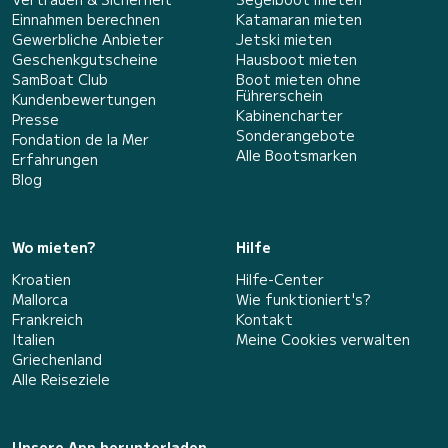
Einnahmen berechnen
Katamaran mieten
Gewerbliche Anbieter
Jetski mieten
Geschenkgutscheine
Hausboot mieten
SamBoat Club
Boot mieten ohne
Führerschein
Kundenbewertungen
Kabinencharter
Presse
Sonderangebote
Fondation de la Mer
Alle Bootsmarken
Erfahrungen
Blog
Wo mieten?
Hilfe
Kroatien
Hilfe-Center
Mallorca
Wie funktioniert's?
Frankreich
Kontakt
Italien
Meine Cookies verwalten
Griechenland
Alle Reiseziele
Unsere App herunterladen