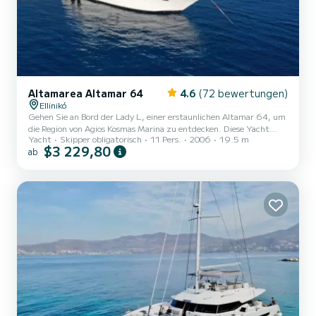
Altamarea Altamar 64
4.6
(72 bewertungen)
Ellinikó
Gehen Sie an Bord der Lady L, einer erstaunlichen Altamar 64, um
die Region von Agios Kosmas Marina zu entdecken. Diese Yacht
Yacht
Skipper obligatorisch
11 Pers.
2006
19.5 m
wurde 2006 gebaut, um umfassenden Komfort und Leistung auf
$3 229,80
ab
See zu gewährleisten. Das Boot verfügt über 4 voll ausgestattete
Kabinen und bietet Platz für 3 Personen. Mit einer Gesamtlänge
von 20 Metern wird es Ihr bester Verbündeter sein, um einen
außergewöhnlichen Urlaub auf dem Wasser in der Umgebung von
Agios Kosmas Marina Für Ihren Komfort verfügt Lady L über 3
Toile...