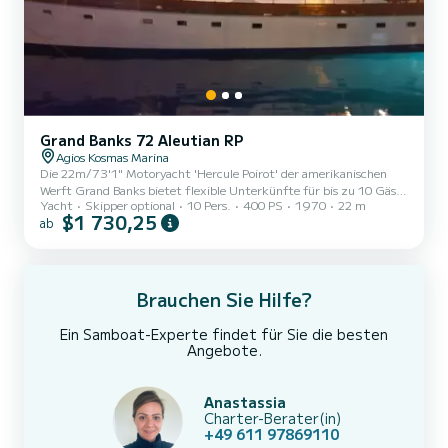
Grand Banks 72 Aleutian RP
Agios Kosmas Marina
Die 22m/73'1" Motoryacht 'Hercule Poirot' der amerikanischen
Werft Grand Banks bietet flexible Unterkünfte für bis zu 10 Gäste
Yacht
Skipper optional
10 Pers.
400 PS
1970
22 m
in 4 Kabinen und verfügt über ein Interieur-Design des
$1 730,25
ab
amerikanischen Designers Grand Banks. | Gebaut im Jahr 1970,
ist Hercule Poirot ein Luxus-Chartertraum, der ausgezeichnete
Innen- und Außenbereiche bietet, die die Gäste sicher begeistern
werden. | Gästeunterkünfte Hercule Poirot eignet sich dank ihres
kinderfreundlichen Aufbaus hervorragend für Familien. Sie
Brauchen Sie Hilfe?
bietet...
Ein Samboat-Experte findet für Sie die besten
Angebote.
Anastassia
Charter-Berater(in)
+49 611 97869110