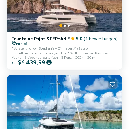
Fountaine Pajot STEPHANIE
5.0
(1 bewertungen)
Ellinikó
*Vorstellung von Stephanie – Ein neuer Maßstab im
umweltfreundlichen Luxusyachting* Willkommen an Bord der
Yacht
Skipper obligatorisch
8 Pers.
2024
20 m
Stephanie, wo Luxus auf hoher See auf Nachhaltigkeit trifft. Diese
$6 439,99
ab
hochmoderne Yacht ist für umweltbewusste Reisende konzipiert,
die weder auf Komfort noch Leistung verzichten möchten. Mit
modernster Technologie und einem Bekenntnis zu grünen Lösungen
bietet Stephanie ein unvergleichliches Yachterlebnis mit minimaler
Umweltbelastung. Sie bietet Platz für bis zu 8 Gäste in vier
luxuriösen Ka...