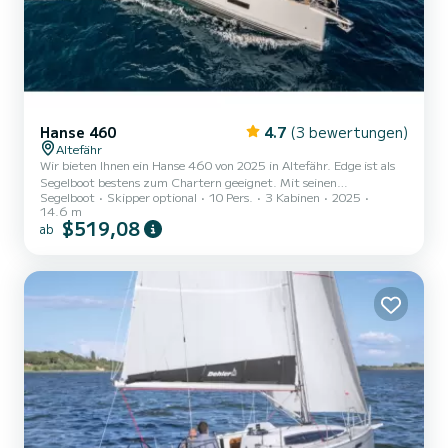
Hanse 460
4.7
(3 bewertungen)
Altefähr
Wir bieten Ihnen ein Hanse 460 von 2025 in Altefähr. Edge ist als
Segelboot bestens zum Chartern geeignet. Mit seinen
Segelboot
Skipper optional
10 Pers.
3 Kabinen
2025
angenehmen Fahreigenschaften eignet sich dieses Schiff ideal für
14.6 m
einen Törn von einer Woche und mehr. Das Boot hat 5 Kabinen mit
$519,08
ab
allem Komfort und eine Kapazität von 10 Personen. Mit einer
Gesamtlänge von 15 Metern wird es Ihr perfekter Begleiter sein,
um einen einzigartigen Urlaub auf dem Wasser in der Umgebung
von Altefähr zu verbringen. Dieses Hanse 460 verfügt über 3 Toil...