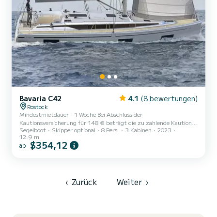
Bavaria C42
4.1
(8 bewertungen)
Rostock
Mindestmietdauer - 1 Woche Bei Abschluss der
Kautionsversicherung für 148 € beträgt die zu zahlende Kaution
Segelboot
Skipper optional
8 Pers.
3 Kabinen
2023
nur 150 €. Die Ostsee bei Rostock gilt international als ein
12.9 m
herausragendes Segelrevier. Das Wasser verfügt über eine sichere
$354,12
ab
Tiefe und die Küste weist kaum Zerklüftungen auf. Wenn Sie
Richtung Kühlungsborn oder Rerik segeln, können Sie vom Schiff
aus die langen weißen Sandstrände oder auch die klassizistischen
Fassaden des Ostseebades Heiligendamm, der "Weißen Stadt am
Meer" bewundern. V...
‹
Zurück
Weiter
›