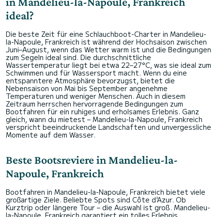
in Mandelieu-la-Napoule, Frankreich
ideal?
Die beste Zeit für eine Schlauchboot-Charter in Mandelieu-
la-Napoule, Frankreich ist während der Hochsaison zwischen
Juni–August, wenn das Wetter warm ist und die Bedingungen
zum Segeln ideal sind. Die durchschnittliche
Wassertemperatur liegt bei etwa 22–27°C, was sie ideal zum
Schwimmen und für Wassersport macht. Wenn du eine
entspanntere Atmosphäre bevorzugst, bietet die
Nebensaison von Mai bis September angenehme
Temperaturen und weniger Menschen. Auch in diesem
Zeitraum herrschen hervorragende Bedingungen zum
Bootfahren für ein ruhiges und erholsames Erlebnis. Ganz
gleich, wann du mietest – Mandelieu-la-Napoule, Frankreich
verspricht beeindruckende Landschaften und unvergessliche
Momente auf dem Wasser.
Beste Bootsreviere in Mandelieu-la-
Napoule, Frankreich
Bootfahren in Mandelieu-la-Napoule, Frankreich bietet viele
großartige Ziele. Beliebte Spots sind Côte d'Azur. Ob
Kurztrip oder längere Tour – die Auswahl ist groß. Mandelieu-
la-Napoule, Frankreich garantiert ein tolles Erlebnis.