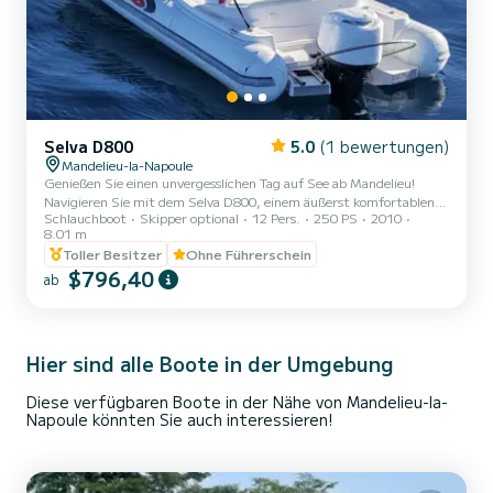
Selva D800
5.0
(1 bewertungen)
Mandelieu-la-Napoule
Genießen Sie einen unvergesslichen Tag auf See ab Mandelieu!
Navigieren Sie mit dem Selva D800, einem äußerst komfortablen,
Schlauchboot
Skipper optional
12 Pers.
250 PS
2010
leistungsstarken 8-Meter-Schlauchboot, ideal zum Erkunden der
8.01 m
Wunder der Côte d'Azur: Lérins-Inseln, Théoule-sur-Mer, wilde
Toller Besitzer
Ohne Führerschein
Buchten, türkisfarbene Gewässer... Ideal für Gruppen, Familien,
$796,40
Junggesellenabschiede/-innen oder Ausflüge mit Freunden!
ab
Ausstattung an Bord: • Sonnendeck vorne & hinten • Sonnensegel •
Süßwasserdusche • Badeplattform + Leiter • Echolot / GPS /
Verbrau...
Hier sind alle Boote in der Umgebung
Diese verfügbaren Boote in der Nähe von Mandelieu-la-
Napoule könnten Sie auch interessieren!