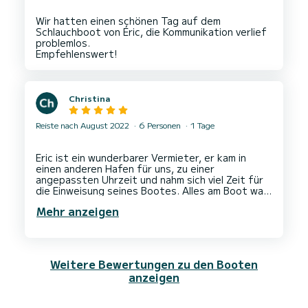
Wir hatten einen schönen Tag auf dem
Schlauchboot von Éric, die Kommunikation verlief
problemlos.
Christina
Reiste nach August 2022
6 Personen
1 Tage
Eric ist ein wunderbarer Vermieter, er kam in
einen anderen Hafen für uns, zu einer
angepassten Uhrzeit und nahm sich viel Zeit für
die Einweisung seines Bootes. Alles am Boot war
wie beschrieben und wir hatten einen
Mehr anzeigen
fantastischen tag auf dem Meer! Merci
Weitere Bewertungen zu den Booten
anzeigen