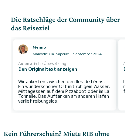
Die Ratschläge der Community über
das Reiseziel
Menno
Mandelieu-la-Napoule
September 2024
Automatische Übersetzung
Automa
Den Originaltext anzeigen
Den O
Wir ankerten zwischen den Iles de Lérins.
Perfe
Ein wunderschöner Ort mit ruhigem Wasser.
nicht
Mittagessen auf dem Pizzaboot oder im La
Tonnelle. Das Auftanken am anderen Hafen
Kein Führerschein? Miete RIB ohne