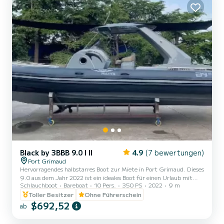
Black by 3BBB 9.0 I II
4.9
(7 bewertungen)
Port Grimaud
Hervorragendes halbstarres Boot zur Miete in Port Grimaud. Dieses
9.0 aus dem Jahr 2022 ist ein ideales Boot für einen Urlaub mit
Schlauchboot
Bareboat
10 Pers.
350 PS
2022
9 m
Familie oder Freunden. Auf diesem 9 Meter langen Boot werden
Sie garantiert einen außergewöhnlichen Tag oder eine
Toller Besitzer
Ohne Führerschein
außergewöhnliche Woche verbringen. Die Kapazität des Bootes
$692,52
ab
beträgt 10 Personen. Es verfügt über folgende Ausstattung: USB-
Anschluss, Deckdusche, Badeplattform, Bluetooth-Verbindung. Sie