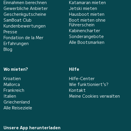
Einnahmen berechnen
Katamaran mieten
Gewerbliche Anbieter
Jetski mieten
Geschenkgutscheine
Hausboot mieten
SamBoat Club
Boot mieten ohne
Führerschein
Kundenbewertungen
Kabinencharter
Presse
Sonderangebote
Fondation de la Mer
Alle Bootsmarken
Erfahrungen
Blog
Wo mieten?
Hilfe
Kroatien
Hilfe-Center
Mallorca
Wie funktioniert's?
Frankreich
Kontakt
Italien
Meine Cookies verwalten
Griechenland
Alle Reiseziele
Unsere App herunterladen