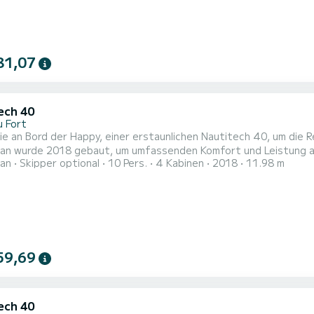
81,07
ech 40
u Fort
e an Bord der Happy, einer erstaunlichen Nautitech 40, um die R
n wurde 2018 gebaut, um umfassenden Komfort und Leistung auf See zu ge
an
Skipper optional
10 Pers.
4 Kabinen
2018
11.98 m
wöhnliche Kreuzfahrt auf diesem 12 Meter langen Katamaran erle
terbringen und die 4 Kabinen mit vollem Komfort nutzen. Diese Nautitech 40 ist mit 2 Toiletten mit Dusche
ausgestattet. Dieses Boot ist...
59,69
ech 40