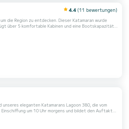
4.4
(11 bewertungen)
ieser Katamaran wurde
er Verbündeter für einen außergewöhnlichen Urlaub auf
dem Wasser in der Umgebung von Dieser Nautitech 46 Fly sein ist mit 5 Badezimmern mit Dusche ausgestattet. Dieses Boot ist...
ord unseres eleganten Katamarans Lagoon 380, die vom
r Einschiffung um 10 Uhr morgens und bildet den Auftakt
inierenden Insel Gramvousa. Unsere erste Destination ist
end Zeit bieten, um in ihren türkisfarbenen Gewässern