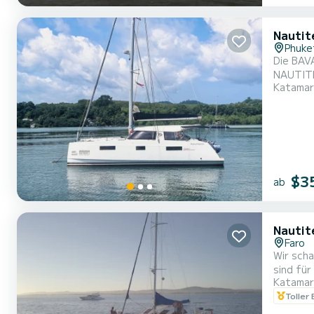
Nautit
Phuke
Die BAV
NAUTITE
Katamar
hochwert
NAUTITE
der Leit.
$3
ab
Nautit
Faro
Wir sch
sind für
Katamar
verbind
Toller
Austern 