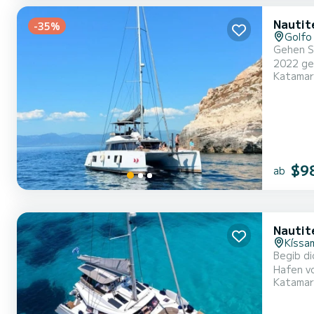
Nautit
-35%
Golfo
Gehen Sie a
2022 gebaut, um K
Katamar
von 11 
$9
ab
Nautit
Kíssa
Begib d
Hafen vo
Katamar
für ein
die atem
ab...