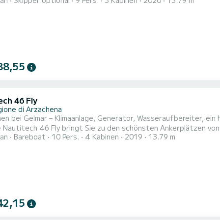
an
Skipper optional
9 Pers.
3 Kabinen
2020
13.79 m
assagiere während der Kreuzfahrt.
F
88,55
ech 46 Fly
gione di Arzachena
en bei Gelmar – Klimaanlage, Generator, Wasseraufbereiter, ein
titech 46 Fly bringt Sie zu den schönsten Ankerplätzen von Cannigione. Das Boot verfügt ü
an
Bareboat
10 Pers.
4 Kabinen
2019
13.79 m
 und eine Bootskapazität von 10 Personen. Mit einer Gesamtläng
chen Urlaub auf dem Wasser in der Umgebung von Cannigione Diese Nautitech 46 Fly ist mit 4 Badezimmer
ausges...
42,15