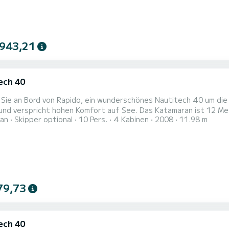
 943,21
ech 40
Sie an Bord von Rapido, ein wunderschönes Nautitech 40 um die
 hohen Komfort auf See. Das Katamaran ist 12 Meter lang und verfügt über 58 PS. Mit seinen 4 Kabinen
an
Skipper optional
10 Pers.
4 Kabinen
2008
11.98 m
bis zu 10 Personen für einen Törn aufnehmen. Dieses Nautitech 40 verfügt über 2 Toiletten mit Dusche. Dieses
 mit einem Durchgelattetes Großsegel und einem Rollgenua ausg
79,73
ech 40