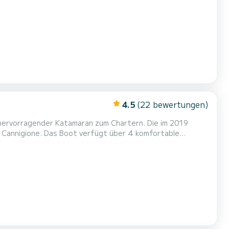
ür Ihren Komfort verfügt MEA COULE PAS über 3 Toiletten mit Dusche Dieses Boot ist mit einem Rollgroßsegel und einer Rollg...
4.5
(22 bewertungen)
 hervorragender Katamaran zum Chartern. Die im 2019
ber 4 komfortable
e von 14 Metern ist es Ihr bester Verbündeter für einen
n mit