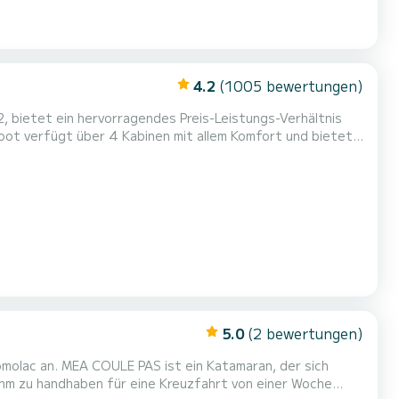
4.2
(1005 bewertungen)
2, bietet ein hervorragendes Preis-Leistungs-Verhältnis
 wird es Ihr bester Freund sein, wenn Sie außergewöhnliche
lie Beach verbringen. Für Ihren Komfort verfügt ANTIPODES über 2 Toiletten mit Dusc...
5.0
(2 bewertungen)
omolac an. MEA COULE PAS ist ein Katamaran, der sich
ehm zu handhaben für eine Kreuzfahrt von einer Woche