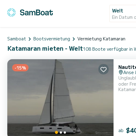
Welt
Ein Datum 
Samboat
Bootsvermietung
Vermietung Katamaran
Katamaran mieten - Welt
108 Boote verfügbar in 
Nautit
-15%
Anse 
Unglaubl
oder Freunden. Das Boot verfügt über 4 Kabinen mit absolutem
Katamar
Gesamtl
Anse Marcel Für Ihren Komfort verfügt KRIBI über 2 Toiletten mit Dusche Dieses Bo
Roll...
$4
ab