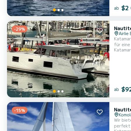
$2
ab
Nautit
-29%
Airlie
Katamara
für eine Kreuzf
Katamar
Platz fü
$9
ab
Nautit
-15%
Komol
Wir biet
perfekt