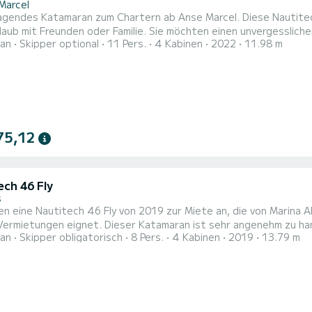
Marcel
agendes Katamaran zum Chartern ab Anse Marcel. Diese Nautitec
oder Familie. Sie möchten einen unvergesslichen Törn auf diesem Katamaran mit 12 Metern Länge
an
Skipper optional
11 Pers.
4 Kabinen
2022
11.98 m
? Sie können mit bis zu 11 Personen an Bord kommen und die 4 komfortablen Kab
 Toiletten mit Dusche Dieses Boot ist mit einem Durchgelattetes Großsegel und einem Rollgenua
ttet....
75,12
ech 46 Fly
s
en eine Nautitech 46 Fly von 2019 zur Miete an, die von Marina A
 Vermietungen eignet. Dieser Katamaran ist sehr angenehm zu h
an
Skipper obligatorisch
8 Pers.
4 Kabinen
2019
13.79 m
t verfügt über 4 Kabinen mit allem Komfort und bietet Platz fü
rd es Ihr bester Freund sein, wenn Sie außergewöhnliche Ferien 