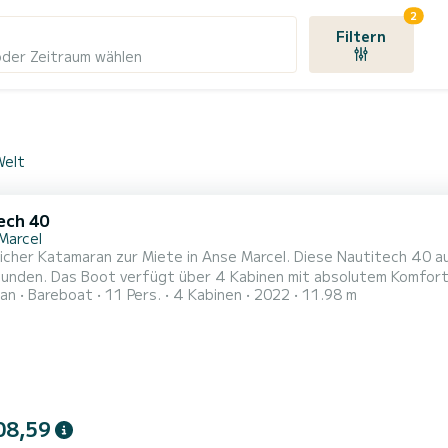
2
Filtern
oder Zeitraum wählen
Welt
ech 40
Marcel
icher Katamaran zur Miete in Anse Marcel. Diese Nautitech 40 aus
 Komfort und bietet Platz für 11 Passagiere. Mit einer
an
Bareboat
11 Pers.
4 Kabinen
2022
11.98 m
änge von 12 Metern und 100 PS wird es Ihr bester Freund sein, 
ot ist mit einem Lattengroßsegel und einer
08,59