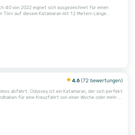
h 40 von 2022 eignet sich ausgezeichnet für einen
inen genießen. Für Ihren Komfort verfügt
4.6
(72 bewertungen)
limos abfährt. Odyssey ist ein Katamaran, der sich perfekt
andhaben für eine Kreuzfahrt von einer Woche oder mehr.
r 10 Passagiere. Mit einer Gesamtlänge von 14 Metern und
auf den Gewässern von Marina Alimos verbringen...