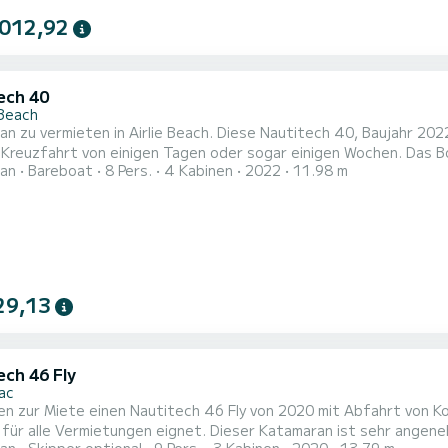
 012,92
ech 40
 Beach
n zu vermieten in Airlie Beach. Diese Nautitech 40, Baujahr 202
ahrt von einigen Tagen oder sogar einigen Wochen. Das Boot verfügt über 4 Kabinen mit allem Komfort und bietet
an
Bareboat
8 Pers.
4 Kabinen
2022
11.98 m
r 8 Passagiere. Mit einer Gesamtlänge von 12 Metern und 100 PS
Ferien auf den Gewässern von Air
29,13
ech 46 Fly
ac
en zur Miete einen Nautitech 46 Fly von 2020 mit Abfahrt von K
 für alle Vermietungen eignet. Dieser Katamaran ist sehr angen