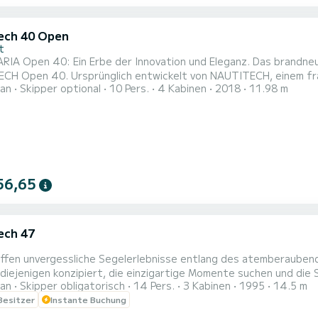
ech 40 Open
t
ARIA Open 40: Ein Erbe der Innovation und Eleganz. Das brandn
CH Open 40. Ursprünglich entwickelt von NAUTITECH, einem fran
an
Skipper optional
10 Pers.
4 Kabinen
2018
11.98 m
iger Segelkatamarane von 40 bis 60 Fuß bekannt ist, trägt das M
CH in seinem Werft in Rochefort an der französischen Atlanti
..
56,65
ech 47
affen unvergessliche Segelerlebnisse entlang des atemberauben
 diejenigen konzipiert, die einzigartige Momente suchen und di
an
Skipper obligatorisch
14 Pers.
3 Kabinen
1995
14.5 m
en möchten. Ob Sie sich für ein Halbtagesabenteuer, eine Ganz
 Besitzer
Instante Buchung
und Sekt entscheiden, jedes Detail wird sorgfältig vorbereitet, 