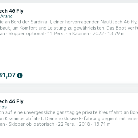
ech 46 Fly
 Aranci
n Bord der Sardinia II, einer hervorragenden Nautitech 46 Fly, um die Region zu entdecken. D
omfort und Leistung zu gewährleisten. Das Boot verfügt über 5 komfortable Kabinen und eine Bootskapazität
an
Skipper optional
11 Pers.
5 Kabinen
2022
13.79 m
Personen. Mit einer Gesamtlänge von 14 Metern wird es Ihr best
81,07
ech 46 Fly
mos
ich auf eine unvergessliche ganztägige private Kreuzfahrt an B
n Kissamos abfährt. Deine exklusive Erfahrung beginnt mit eine
an
Skipper obligatorisch
22 Pers.
2018
13.71 m
e bemerkenswerte Reise zum berühmten Balos Strand und der fasz
beraubende Balos Lagune, wo wir ankern werden und dir ausreich