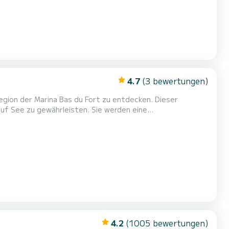
4.7
(3 bewertungen)
egion der Marina Bas du Fort zu entdecken. Dieser
währleisten. Sie werden eine
ben. Sie können während der Kreuzfahrt bis zu 10
4.2
(1005 bewertungen)