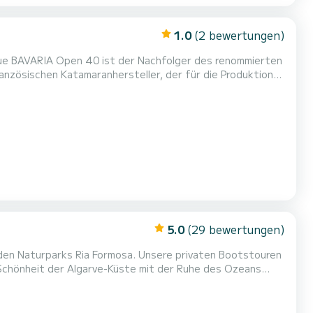
1.0
(2 bewertungen)
eue BAVARIA Open 40 ist der Nachfolger des renommierten
zösischen Katamaranhersteller, der für die Produktion
odell eine Tradition der Exzellenz fort. Seit 2004 ist
kküste tätig. Alle NAUTITECH-Katamarane wurden unter
5.0
(29 bewertungen)
den Naturparks Ria Formosa. Unsere privaten Bootstouren
e Schönheit der Algarve-Küste mit der Ruhe des Ozeans
tagesflucht oder einen romantischen Sonnenuntergang mit
um Ihren Tag wirklich besonders zu machen. Wir bieten ei...