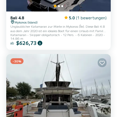
Bali 4.8
5.0
(1 bewertungen)
Mykonos (Island)
Unglaublicher Katamaran zur Miete in Mykonos (Île). Diese Bali 4.8
aus dem Jahr 2020 ist ein ideales Boot für einen Urlaub mit Familie
Katamaran
Skipper obligatorisch
12 Pers.
6 Kabinen
2020
oder Freunden. Auf diesem 15 Meter langen Katamaran werden
14.86 m
Sie eine außergewöhnliche Kreuzfahrt erleben. Sie können während
$626,73
ab
der Kreuzfahrt bis zu 12 Passagiere unterbringen und die 6
Kabinen mit absolutem Komfort nutzen. Diese Bali 4.8 ist mit 6
Toiletten mit Dusche ausgestattet. Es verfügt über folgende
Ausstattung: Autopilot, Außenbordmotor, USB-Stecker, W...
-30%