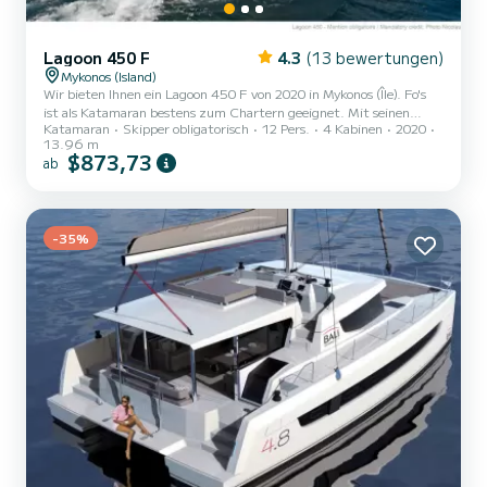
Lagoon 450 F
4.3
(13 bewertungen)
Mykonos (Island)
Wir bieten Ihnen ein Lagoon 450 F von 2020 in Mykonos (Île). Fo's
ist als Katamaran bestens zum Chartern geeignet. Mit seinen
Katamaran
Skipper obligatorisch
12 Pers.
4 Kabinen
2020
angenehmen Fahreigenschaften eignet sich dieses Schiff ideal für
13.96 m
einen Törn von einer Woche und mehr. Sie möchten einen
$873,73
ab
unvergesslichen Törn auf diesem Katamaran mit 14 Metern Länge
verbringen? Sie können mit bis zu 12 Personen an Bord kommen
und die 4 komfortablen Kabinen genießen. Für Ihren Komfort
verfügt Fo's über 4 Toiletten mit Dusc...
-35%