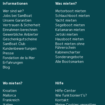
Informationen
Was mieten?
Wer sind wir?
Motorboot mieten
Jobs bei SamBoat
Schlauchboot mieten
Unsere Garantien
Yacht mieten
Vertrauen & Sicherheit
Segelboot mieten
Einnahmen berechnen
Katamaran mieten
Gewerbliche Anbieter
Jetski mieten
Geschenkgutscheine
Hausboot mieten
SamBoat Club
Boot mieten ohne
Führerschein
Kundenbewertungen
Kabinencharter
Presse
Sonderangebote
Fondation de la Mer
Alle Bootsmarken
Erfahrungen
Blog
Wo mieten?
Hilfe
Kroatien
Hilfe-Center
Mallorca
Wie funktioniert's?
Frankreich
Kontakt
Italien
Meine Cookies verwalten