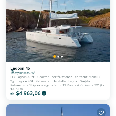
Lagoon 45
Mykonos (City)
BLY Lagoon 45ft - Charter Spezifikationen|Die Yacht|Modell /
Typ: Lagoon 45ft Katamaran|Hersteller: Lagoon|Baujahr:
Katamaran
Skipper obligatorisch
11 Pers.
4 Kabinen
2019
2019|Tiefgang: 2 m|Motoren: 2 × 57 PS
13.72 m
Yanmar|Reisegeschwindigkeit: 9
$4 963,06
ab
Knoten|Unterkunft|Schlafplätze: 8 Gäste in 4 geräumigen
Doppelkabinen|Badezimmer: 4 private Badezimmer mit eigenem
Bad|Voll klimatisiertes Interieur|Großer Salon & gemütlicher
Essbereich|Offenes, helles Layout ideal für Familien &
Gruppen|Professionelle Crew|Kapitän|Hostess|Freundliches,