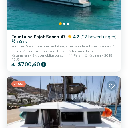
Fountaine Pajot Saona 47
4.2
(22 bewertungen)
Toúrlos
Kommen Sie an Bord der Red Rose, einer wunderschönen Saona 47,
um die Region zu entdecken. Dieser Katamaran bietet
Katamaran
Skipper obligatorisch
11 Pers.
6 Kabinen
2018
umfassenden Komfort und Leistung auf See. Das Boot verfügt über
13.94 m
5 voll ausgestattete Kabinen und bietet Platz für 12 Personen. Mit
$700,60
ab
einer Gesamtlänge von 14 Metern ist es Ihr bester Verbündeter,
um einen außergewöhnlichen Urlaub auf dem Wasser in der
Umgebung von zu verbringen. Diese Saona 47 ist mit 5 Toiletten
mit Dusche ausgestattet. Es verfügt über folgende Ausstattung:
-25%
A...