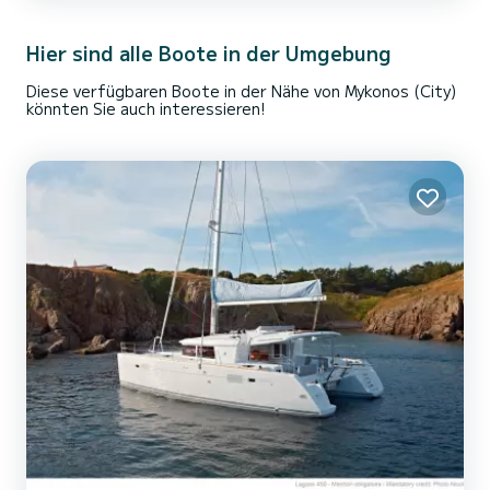
die umliegenden Meere bietet. Das Äußere bietet reichlich Platz
auf dem Deck, perfekt zum Sonnenbaden oder Genießen der
Hier sind alle Boote in der Umgebung
sanften M...
Diese verfügbaren Boote in der Nähe von Mykonos (City)
könnten Sie auch interessieren!