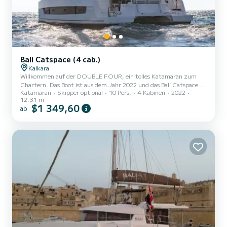
Bali Catspace (4 cab.)
Kalkara
Willkommen auf der DOUBLE FOUR, ein tolles Katamaran zum
Chartern. Das Boot ist aus dem Jahr 2022 und das Bali Catspace (4
Katamaran
Skipper optional
10 Pers.
4 Kabinen
2022
cab.) bringt Sie zu den schönsten Ankerplätzen um Kalkara. Das
12.31 m
Boot hat 4 Kabinen mit allem Komfort und eine Kapazität von 10
$1 349,60
ab
Personen. Mit einer Gesamtlänge von 12 Metern wird es Ihr
perfekter Begleiter sein, um einen einzigartigen Urlaub auf dem
Wasser in der Umgebung von Kalkara zu verbringen. Dieses Bali
Catspace (4 cab.) verfügt über 4 Toiletten mit Dusche. Diese...