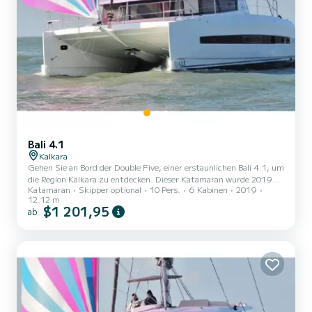
Bali 4.1
Kalkara
Gehen Sie an Bord der Double Five, einer erstaunlichen Bali 4.1, um
die Region Kalkara zu entdecken. Dieser Katamaran wurde 2019
Katamaran
Skipper optional
10 Pers.
6 Kabinen
2019
gebaut, um umfassenden Komfort und Leistung auf See zu
12.12 m
gewährleisten. Das Boot verfügt über 6 voll ausgestattete Kabinen
$1 201,95
ab
und bietet Platz für 10 Personen. Mit einer Gesamtlänge von 12
Metern wird es Ihr bester Verbündeter sein, um einen
außergewöhnlichen Urlaub auf dem Wasser in der Umgebung von
Kalkara zu verbringen. Diese Bali 4.1 ist mit 4 Toiletten mit Dusche
a...