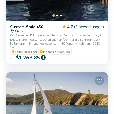
Custom Made 450
4.7
(6 bewertungen)
Sliema
Ob Sie an der Erkundung versteckter Buchten interessiert sind, im
kristallklaren Wasser tauchen oder einfach nur die Sonne an Deck
Katamaran
Skipper obligatorisch
30 Pers.
4 Kabinen
2010
genießen möchten, unser Team wird mit Ihnen zusammenarbeiten,
14 m
um eine maßgeschneiderte Reiseroute zu erstellen, die all Ihren
Toller Besitzer
Instante Buchung
Wünschen entspricht. Unser Ziel ist es, Ihnen ein
$1 268,85
außergewöhnliches und persönliches Erlebnis zu bieten, das Sie ein
ab
Leben lang schätzen werden. Mieten Sie diesen wunderschönen
Lagoon 450 Katamaran in Malta! Dieser geräumige Katamaran
ist...