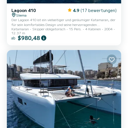
Lagoon 410
4.9
(17 bewertungen)
Sliema
Der Lagoon 410 ist ein vielseitiger und geräumiger Katamaran, der
für sein komfortables Design und seine hervorragenden
Katamaran
Skipper obligatorisch
15 Pers.
4 Kabinen
2004
Segeleigenschaften geschätzt wird. Mit einer Gesamtlänge von 41
12.37 m
Fuß bietet dieser Kreuzfahrtkatamaran von Lagoon reichlich
$980,48
ab
Wohnraum und zahlreiche Annehmlichkeiten und ist damit die
ideale Wahl für alle, die Wert auf Komfort und Funktionalität legen.
Der Lagoon 410 verfügt über ein gut ausgestattetes Interieur mit
großzügigen Kabinen und einem benutzerfreundlichen Layout,
wodur...