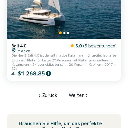
Bali 4.0
5.0
(5 bewertungen)
Ta' Xbiex
Die Nea S Bali 4.0 ist der ultimative Katamaran für große, lebhafte
Gruppen! Platz für bis zu 20 Personen mit Platz für 6 weitere
Katamaran
Skipper obligatorisch
26 Pers.
4 Kabinen
2017
bietet dieses geräumige Schiff modernen Luxus und festliche
12 m
Stimmung. Die weitläufigen offenen Räume und das elegante
$1 268,85
ab
Design machen es zur perfekten Wahl für Feiern oder entspannte
Ausflüge. Genießen Sie Panoramablicke, tauchen Sie in
kristallklare Gewässer ein oder entspannen Sie einfach auf dem von
der Sonne verwöhnten Deck. Mit Nea S ist jeder Moment ein Fest
der F...
‹
Zurück
Weiter
›
Brauchen Sie Hilfe, um das perfekte