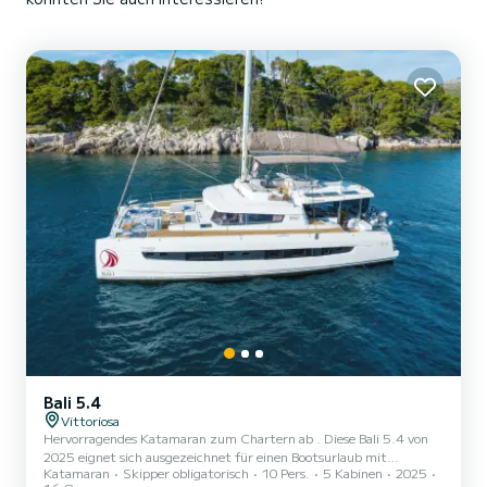
Bali 5.4
Vittoriosa
Hervorragendes Katamaran zum Chartern ab . Diese Bali 5.4 von
2025 eignet sich ausgezeichnet für einen Bootsurlaub mit
Katamaran
Skipper obligatorisch
10 Pers.
5 Kabinen
2025
Freunden oder Familie. Das Boot hat 5 Kabinen mit allem Komfort