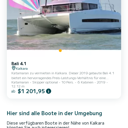
Bali 4.1
Kalkara
Katamaran zu vermieten in Kalkara. Dieser 2019 gebaute Bali 4.1
bietet ein hervorragendes Preis-Leistungs-Verhältnis für eine
Katamaran
Skipper optional
10 Pers.
6 Kabinen
2019
Kreuzfahrt von einigen Tagen oder sogar einigen Wochen. Das Boot
12.12 m
verfügt über 6 voll ausgestattete Kabinen und bietet Platz für 10
$1 201,95
ab
Personen. Mit einer Gesamtlänge von 12 Metern ist es Ihr bester
Verbündeter, um einen außergewöhnlichen Urlaub auf dem Wasser
in der Umgebung von Kalkara zu verbringen. Für Ihren Komfort
verfügt Double Six über 4 Toiletten mit Dusche. D...
Hier sind alle Boote in der Umgebung
Diese verfügbaren Boote in der Nähe von Kalkara
könnten Sie auch interessieren!