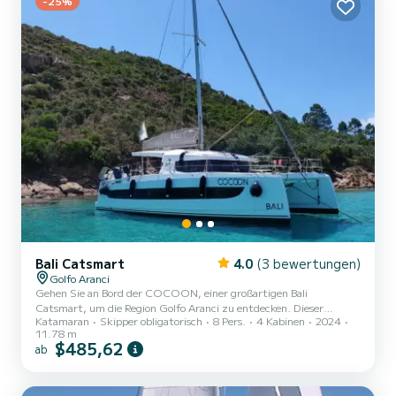
-25%
Bali Catsmart
4.0
(3 bewertungen)
Golfo Aranci
Gehen Sie an Bord der COCOON, einer großartigen Bali
Catsmart, um die Region Golfo Aranci zu entdecken. Dieser
Katamaran
Skipper obligatorisch
8 Pers.
4 Kabinen
2024
Katamaran wurde im Jahr 2024 gebaut, um Komfort und Leistung
11.78 m
zu gewährleisten. Das Boot verfügt über 6 komfortable Kabinen
$485,62
ab
und eine Bootskapazität von 8 Personen. Mit einer Gesamtlänge
von 12 Metern wird es Ihr bester Verbündeter sein, um einen
außergewöhnlichen Urlaub auf dem Wasser in der Umgebung von