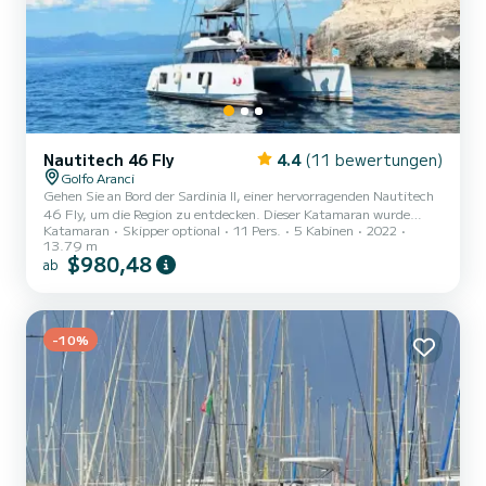
Nautitech 46 Fly
4.4
(11 bewertungen)
Golfo Aranci
Gehen Sie an Bord der Sardinia II, einer hervorragenden Nautitech
46 Fly, um die Region zu entdecken. Dieser Katamaran wurde
Katamaran
Skipper optional
11 Pers.
5 Kabinen
2022
2022 gebaut, um Komfort und Leistung zu gewährleisten. Das
13.79 m
Boot verfügt über 5 komfortable Kabinen und eine Bootskapazität
$980,48
ab
von 11 Personen. Mit einer Gesamtlänge von 14 Metern wird es Ihr
bester Verbündeter für einen außergewöhnlichen Urlaub auf dem
Wasser in der Umgebung von Dieser Nautitech 46 Fly sein ist mit 5
Badezimmern mit Dusche ausgestattet. Dieses Boot ist...
-10%