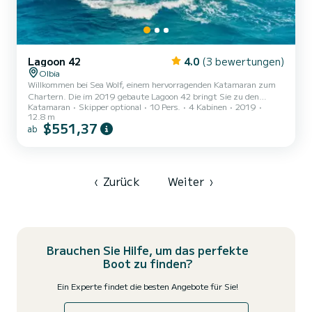
Lagoon 42
4.0
(3 bewertungen)
Olbia
Willkommen bei Sea Wolf, einem hervorragenden Katamaran zum
Chartern. Die im 2019 gebaute Lagoon 42 bringt Sie zu den
Katamaran
Skipper optional
10 Pers.
4 Kabinen
2019
schönsten Ankerplätzen der Marina di Cugnana. Das Boot hat 4
12.8 m
komfortable Kabinen und eine Bootskapazität von 12 Personen. Mit
$551,37
ab
einer Gesamtlänge von 13 Metern ist es Ihr bester Verbündeter für
einen außergewöhnlichen Urlaub auf dem Wasser in der Umgebung
von Marina di Cugnana Diese Lagoon 42 Es ist mit 4 Badezimmern
mit Dusche ausgestattet. Dieses Boot ist mit einem durchgela...
‹
Zurück
Weiter
›
Brauchen Sie Hilfe, um das perfekte
Boot zu finden?
Ein Experte findet die besten Angebote für Sie!