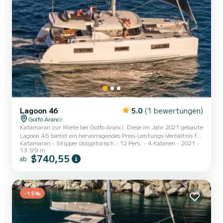
Lagoon 46
5.0
(1 bewertungen)
Golfo Aranci
Katamaran zur Miete bei Golfo Aranci. Diese im Jahr 2021 gebaute
Lagoon 46 bietet ein hervorragendes Preis-Leistungs-Verhältnis für
Katamaran
Skipper obligatorisch
12 Pers.
4 Kabinen
2021
eine mehrtägige oder mehrwöchige Kreuzfahrt. Das Boot verfügt
13.99 m
über 6 komfortable Kabinen und eine Bootskapazität von 10
$740,55
ab
Personen. Mit einer Gesamtlänge von 14 Metern wird es Ihr bester
Verbündeter für einen außergewöhnlichen Urlaub auf dem Wasser
in der Umgebung von Golfo Aranci sein Diese Lagoon 46 ist mit 5
Badezimmern mit Dusche ausgestattet. Dieses Boot is...
-15%