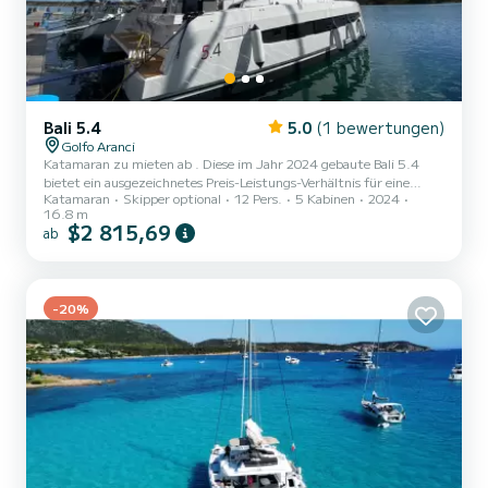
Bali 5.4
5.0
(1 bewertungen)
Golfo Aranci
Katamaran zu mieten ab . Diese im Jahr 2024 gebaute Bali 5.4
bietet ein ausgezeichnetes Preis-Leistungs-Verhältnis für eine
Katamaran
Skipper optional
12 Pers.
5 Kabinen
2024
Kreuzfahrt von ein paar Tagen oder ein paar Wochen. Das Boot
16.8 m
verfügt über 5 komfortable Kabinen und eine Bootskapazität von
$2 815,69
ab
12 Personen. Mit einer Gesamtlänge von 17 Metern wird es Ihr
bester Verbündeter sein, um einen außergewöhnlichen Urlaub auf
dem Wasser rund um Dieses Bali 5.4 ist mit 7 Badezimmern mit
Dusche ausgestattet. Es verfügt über Folgendes Ausstattung:...
-20%