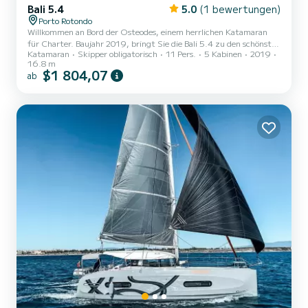
Bali 5.4
5.0
(1 bewertungen)
Porto Rotondo
Willkommen an Bord der Osteodes, einem herrlichen Katamaran
für Charter. Baujahr 2019, bringt Sie die Bali 5.4 zu den schönsten
Katamaran
Skipper obligatorisch
11 Pers.
5 Kabinen
2019
Ankerplätzen von Porto Rotondo. Das Boot verfügt über 5
16.8 m
komfortable Kabinen und eine maximale Belegung von Personen.
$1 804,07
ab
Mit einer Gesamtlänge von 17 Metern wird es Ihr bester
Verbündeter für einen außergewöhnlichen Urlaub auf dem Wasser
in der Umgebung von Porto Rotondo sein. Der Katamaran hat 3
Crewmitglieder: Skipper, Hostess und Koch. Für Ihren Komfort
bietet die Oste...