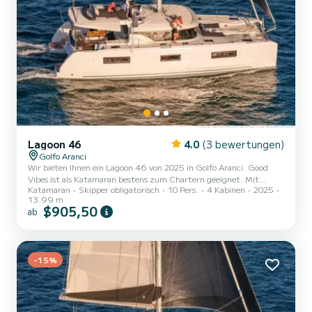
Lagoon 46
4.0
(3 bewertungen)
Golfo Aranci
Wir bieten Ihnen ein Lagoon 46 von 2025 in Golfo Aranci. Good
Vibes ist als Katamaran bestens zum Chartern geeignet. Mit
Katamaran
Skipper obligatorisch
10 Pers.
4 Kabinen
2025
seinen angenehmen Fahreigenschaften eignet sich dieses Schiff
13.99 m
ideal für einen Törn von einer Woche und mehr. Das Boot hat 6
$905,50
ab
Kabinen mit allem Komfort und eine Kapazität von 10 Personen.
Mit einer Gesamtlänge von 14 Metern wird es Ihr perfekter
Begleiter sein, um einen einzigartigen Urlaub auf dem Wasser in der
Umgebung von Golfo Aranci zu verbringen....
-15%