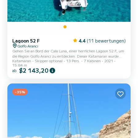
Lagoon 52 F
4.4
(11 bewertungen)
Golfo Aranci
Gehen Sie an Bord der Cala Luna, einer herrlichen Lagoon 52 F, um
die Region Golfo Aranci zu entdecken. Dieser Katamaran wurde
Katamaran
Skipper optional
13 Pers.
7 Kabinen
2021
2021 gebaut, um Komfort und Leistung zu gewährleisten. Das
15.84 m
Boot verfügt über 7 komfortable Kabinen und eine Bootskapazität
$2 143,20
ab
von 13 Personen. Mit einer Gesamtlänge von 16 Metern wird es Ihr
bester Verbündeter sein, um einen außergewöhnlichen Urlaub auf
dem Wasser in der Umgebung von Golfo Aranci zu verbringen. Für
Ihren Komfort verfügt Cala Luna über 7 mit Dusche Es v...
-35%