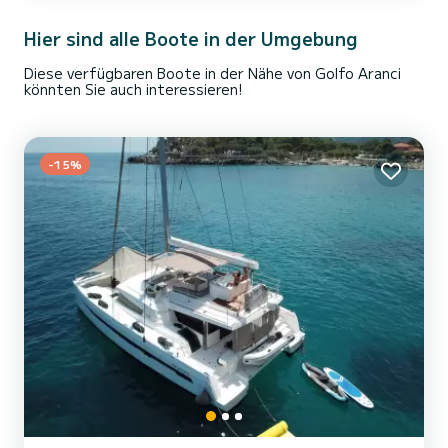
in der Umgebung von Golfo Aranci sein Diese Lagoon 450 F ist mit
Hier sind alle Boote in der Umgebung
5...
Diese verfügbaren Boote in der Nähe von Golfo Aranci
könnten Sie auch interessieren!
-15%