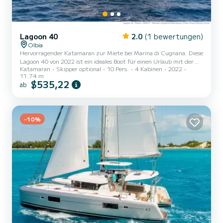
Lagoon 40
2.0
(1 bewertungen)
Olbia
Hervorragender Katamaran zur Miete bei Marina di Cugnana. Diese
Lagoon 40 von 2022 ist ein ideales Boot für einen Urlaub mit der
Katamaran
Skipper optional
10 Pers.
4 Kabinen
2022
Familie oder Freunden. Das Boot verfügt über 4 komfortable
11.74 m
Kabinen und bietet Platz für 12 Personen . Mit einer Gesamtlänge
$535,22
ab
von 12 Metern wird es Ihr bester Verbündeter sein, um einen
außergewöhnlichen Urlaub auf dem Wasser in der Umgebung von
Marina di Cugnana zu verbringen. Für Ihren Komfort verfügt
Guantanamera über 4 mit Dusche Dieses Boot ist mit einem
-10%
durchg...