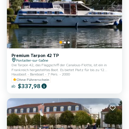
Premium Tarpon 42 TP
Pontailler-sur-Saône
Die Tarpon 42, das Flaggschiff der Canalous-Flotte, ist ein in
Frankreich hergestelltes Boot. Es bietet Platz für bis zu 12
Hausboot
Bareboat
7 Pers.
2000
Personen an Bord, ist jedoch für 8 bis 10 Personen komfortabler. Es
besteht aus 4 Kabinen : 1 Vorderkabine mit 1 Doppelbett und 1
Ohne Führerschein
Einzelbett, 1 Mittelkabine mit 1 Doppelbett, 1 Backbord-Doppel-
$337,98
ab
Achterkabine und 1 Steuerbord-Achterkabine mit 2 Etagenbetten
und 1 Einzelbett und eine Sitzbank im Salon, die in ein Doppelbett
umgewandelt werden kann. Es ist mit einem Küchenbere...