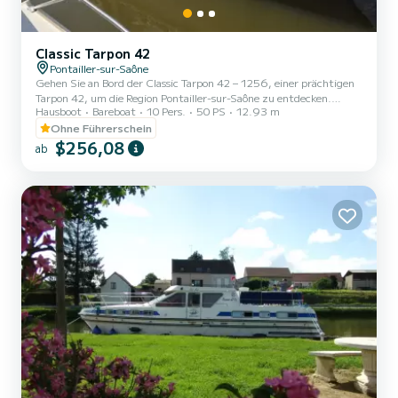
Classic Tarpon 42
Pontailler-sur-Saône
Gehen Sie an Bord der Classic Tarpon 42 – 1256, einer prächtigen
Tarpon 42, um die Region Pontailler-sur-Saône zu entdecken.
Hausboot
Bareboat
10 Pers.
50 PS
12.93 m
Dieser Lastkahn bietet Komfort und Leistung auf See. Der
Lastkahn ist 13 Meter lang und hat eine Leistung von 50 PS. Die 4
Ohne Führerschein
Kabinen bieten Platz für Personen auf einer Kreuzfahrt. Diese
$256,08
ab
Tarpon 42 ist mit 2 Toiletten mit Dusche ausgestattet. Wir laden
Sie ein, uns direkt auf der Plattform eine Anfrage zu senden.