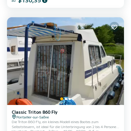
$130,35
ab
einem Doppelbett. Die quadratische Ecke beherbergt eine
Sitzbank, die in ein Doppelbett und ein Einzelbett umgewandelt
werden kann, sowie eine ausgestattete Küche. Es gibt auch
Sanitäranlag...
Classic Triton 860 Fly
Pontailler-sur-Saône
Die Triton 860 Fly, ein kleines Modell eines Bootes zum
Selbststeuern, ist ideal für die Unterbringung von 2 bis 4 Personen
Hausboot
Bareboat
3 Pers.
40 PS
1990
8.6 m