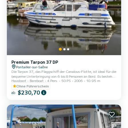
Premium Tarpon 37 DP
Pontailler-sur-Saône
Die Tarpon 37, das Flaggschiff der Canalous-Flotte, ist ideal für die
bequeme Unterbringung von 6 bis 8 Personen an Bord. Es besteht
Hausboot
Bareboat
4 Pers.
50 PS
2006
10.95 m
aus 3 Kabinen: 1 Vorderkabine mit 1 Doppelbett und 1 Einzelbett,
1 Backbord-Achterkabine mit 1 Doppelbett und 1 Steuerbord-
Ohne Führerschein
Achterkabine mit 2 Etagenbetten. Der Salon lässt sich auch in ein
$230,70
ab
Doppelbett umbauen. Dieses bewohnbare Boot ist mit einem
Küchenbereich, Sanitäranlagen einschließlich 2 Duschen, 3
Waschbecken und 2 Toiletten, einer Außendeck-Lounge, einem
Dopp...