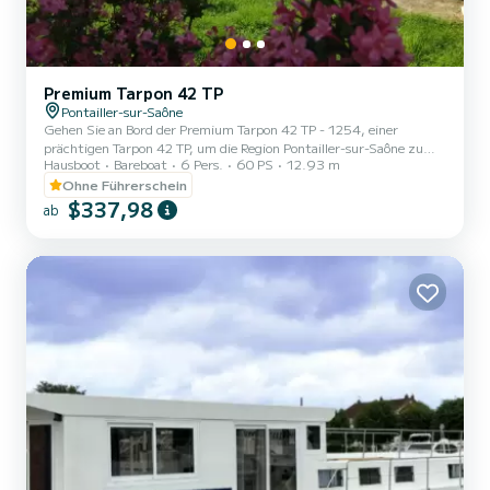
Premium Tarpon 42 TP
Pontailler-sur-Saône
Gehen Sie an Bord der Premium Tarpon 42 TP - 1254, einer
prächtigen Tarpon 42 TP, um die Region Pontailler-sur-Saône zu
Hausboot
Bareboat
6 Pers.
60 PS
12.93 m
entdecken. Dieses Schiff bietet Komfort und Leistung auf See. Das
Boot verfügt über 3 komfortable Kabinen und bietet Platz für 1
Ohne Führerschein
Person. Mit einer Gesamtlänge von 13 Metern und einer Leistung
$337,98
ab
von 60 PS wird es Ihr bester Verbündeter für einen
außergewöhnlichen Urlaub auf dem Wasser in der Umgebung von
Pontailler-sur-Saône sein Dieser Tarpon 42 TP ist ausgestattet mit
3 Toil...