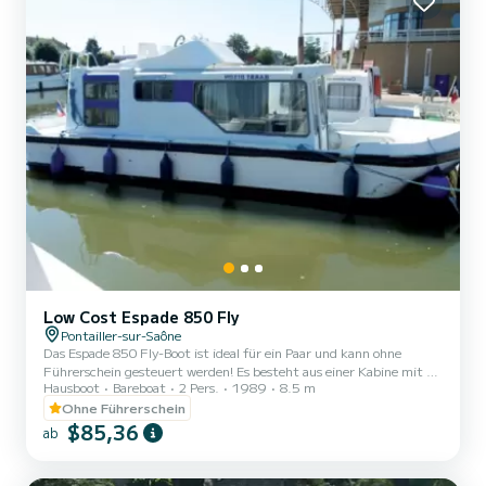
Low Cost Espade 850 Fly
Pontailler-sur-Saône
Das Espade 850 Fly-Boot ist ideal für ein Paar und kann ohne
Führerschein gesteuert werden! Es besteht aus einer Kabine mit 2
Hausboot
Bareboat
2 Pers.
1989
8.5 m
Betten (sowie der Salonbank, die zu einem Doppelbett ausgeklappt
werden kann), Sanitäranlagen (Dusche, Waschbecken, WC) und
Ohne Führerschein
einem ausgestatteten Küchenbereich. Der Vorteil dieses Bootes:
$85,36
ab
sein Doppelcockpit! Bei Anmietungen von Montag bis Freitag
(Miniwoche) ODER am Wochenende wird der Preis von unseren
Teams manuell angepasst. → Bedingungen für die Anmietung am