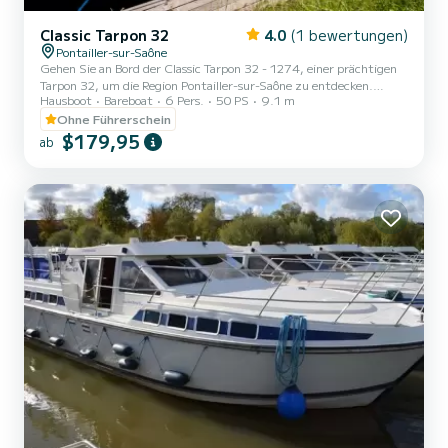
Classic Tarpon 32
4.0
(1 bewertungen)
Pontailler-sur-Saône
Gehen Sie an Bord der Classic Tarpon 32 - 1274, einer prächtigen
Tarpon 32, um die Region Pontailler-sur-Saône zu entdecken.
Hausboot
Bareboat
6 Pers.
50 PS
9.1 m
Dieser Lastkahn bietet Komfort und Leistung auf See. Der
Lastkahn ist 9 Meter lang und hat eine Leistung von 50 PS. Die 2
Ohne Führerschein
Kabinen bieten Platz für Personen auf einer Kreuzfahrt. Diese
$179,95
ab
Tarpon 32 ist mit 2 Toiletten mit Dusche ausgestattet. Sie können
uns Ihre Reservierungsanfrage auf SamBoat senden!