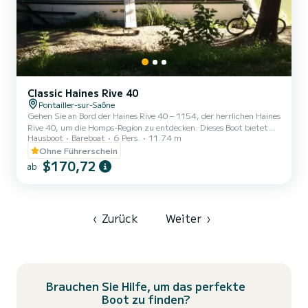
Classic Haines Rive 40
Pontailler-sur-Saône
Gehen Sie an Bord der Haines Rive 40 – 1154, der herrlichen Haines
Rive 40, um die Homps-Region zu entdecken. Dieses Boot bietet
Hausboot
Bareboat
6 Pers.
11.74 m
Komfort und Leistung auf See. Das Boot verfügt über 3
komfortable Kabinen und eine Bootskapazität von 8 Personen. Mit
Ohne Führerschein
einer Gesamtlänge von 11,74 Metern ist es Ihr bester Verbündeter
$170,72
ab
für einen außergewöhnlichen Urlaub auf dem Wasser in der
Umgebung von Homps. Reservierungs- und Angebotsanfragen
werden direkt von SamBoat verwaltet. Über die Plattform erhalten
Sie die be...
‹
Zurück
Weiter
›
Brauchen Sie Hilfe, um das perfekte
Boot zu finden?