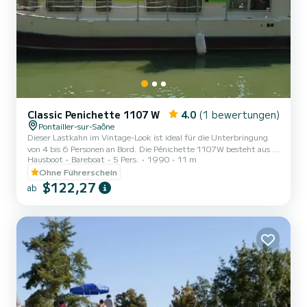
Classic Penichette 1107 W
4.0
(1 bewertungen)
Pontailler-sur-Saône
Dieser Lastkahn im Vintage-Look ist ideal für die Unterbringung
von 4 bis 6 Personen an Bord. Die Pénichette 1107W besteht aus 2
Hausboot
Bareboat
5 Pers.
1990
11 m
Kabinen: einer Vorderkabine mit einem Doppelbett und 1
Waschbecken, 1 Mittelkabine mit 1 Doppelbett und 1 Einzelbett
Ohne Führerschein
sowie Sanitäranlagen (1 Dusche, 1 Waschbecken und 1 WC). Die
$122,27
ab
quadratische Ecke bietet Platz für eine Bank, die in ein Doppelbett
umgewandelt werden kann, und einen ausgestatteten
Küchenbereich. Sie werden das zu öffnende Dach und die
zahlreichen Fenster...