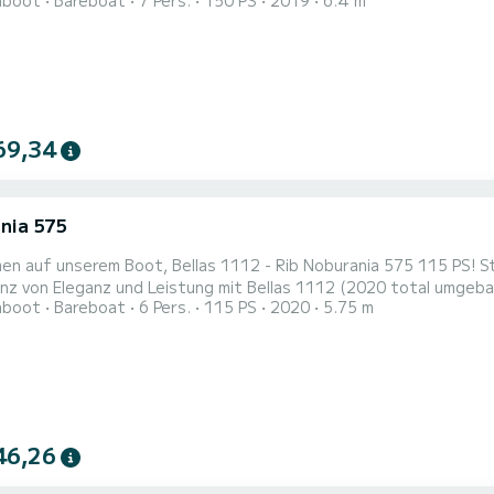
hboot
Bareboat
7 Pers.
150 PS
2019
6.4 m
das für außergewöhnliche Leistung und Komfort konzipiert wurde.
intimes und luxuriöses Erlebnis auf de
69,34
nia 575
unserem Boot, Bellas 1112 - Rib Noburania 575 115 PS! Stellen Sie Bellas 1112 vor (2020 Total Rebuilt) Erleben Sie
nz von Eleganz und Leistung mit Bellas 1112 (2020 total umgeba
hboot
Bareboat
6 Pers.
115 PS
2020
5.75 m
a-Fahrzeug, das für anspruchsvolle Bootsfahrer konzipiert wurde
intime Umgebung f
46,26