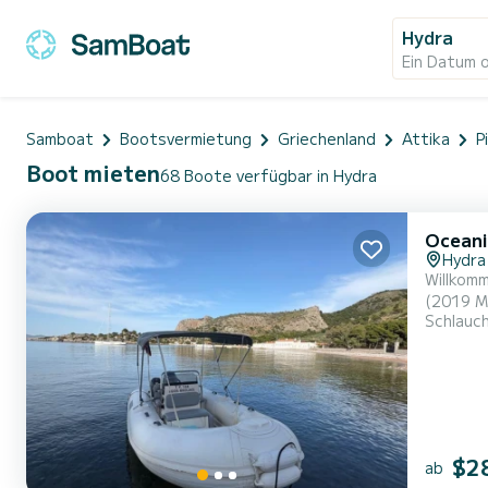
Hydra
Ein Datum 
Samboat
Bootsvermietung
Griechenland
Attika
P
Boot mieten
68 Boote verfügbar in Hydra
Oceani
Hydra
Willkommen auf 
(2019 M
Schlauc
Ausflüge
unvergesslichen Er
Nasia...
$2
ab