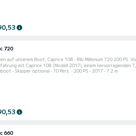
90,53
c 720
 unserem Boot, Caprice 108 - Rib Millenium 720 200 PS. Vorstellen Caprice 108 (Modell 2017). Erhöhen Sie Ihre
fahrung mit Caprice 108 (Modell 2017), einem hervorragenden 7,
hboot
Skipper optional
10 Pers.
200 PS
2017
7.2 m
 konzipiert wurde. Mit einer Kapazität von bis zu 10 Passagiere
 oder ruhige Ausflüge auf dem Wasser. Angetrieben von einem zuverlässigen Yamaha 200 PS 4-Takt-Motor
ap...
90,53
c 660