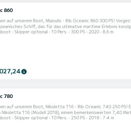
c 860
nserem Boot, Miaoulis - Rib Oceanic 860 300 PS! Vorgestellt wird das Miaoulis Rib (2020), ein schlankes, 8,60 Meter
zeanisches Schiff, das für das ultimative maritime Erlebnis konzip
hboot
Skipper optional
10 Pers.
300 PS
2020
8.6 m
giere und eignet sich perfekt für Familienausflüge, Gruppenab
attet mit einem leistungsstarken Mercury Verado 300 PS 4-Takt-
 027,24
c 780
en auf unserem Boot, Nikoletta 116 - Rib Oceanic 740 250 PS! E
 Nikoletta 116 (Modell 2018), einem bemerkenswerten 7,40 Meter
hboot
Skipper optional
10 Pers.
250 PS
2018
7.4 m
 konzipiert wurde. Mit einer Kapazität für bis zu 10 Passagiere i
abenteuer oder ruhige Tagesausflüge auf dem Wasser. Angetri