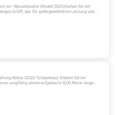
sich vor: Mpoumpoulina (Modell 2025)|Gehen Sie mit
langes Schiff, das für außergewöhnliche Leistung und
, ist dieses Boot perfekt für unvergessliche
e auf offener See.|Mpoumpoulina ist mit einem
führung Melina (2020 Totalumbau). Erleben Sie ein
Dieses sorgfältig wiederaufgebaute 8,00 Meter lange
 moderner Innovation und bietet Platz für bis zu 10
akt-Motoren bietet Melina eine kombinierte Leistung von