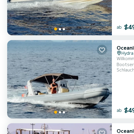
$4
ab
Oceani
Hydra
Willkommen auf
Bootser
Schlauc
Leistung
Gruppenabenteuer
bietet C
$4
ab
Oceani