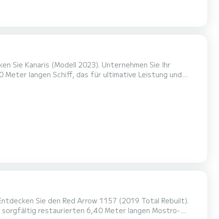
Meter langen Schiff, das für ultimative Leistung und
deal für Familienausflüge, Gruppenabenteuer oder
em sorgfältig restaurierten 6,40 Meter langen Mostro-