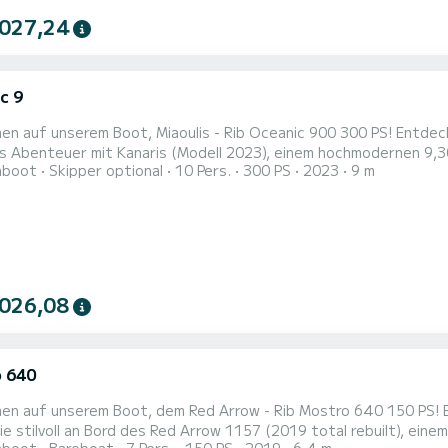
 027,24
c 9
unserem Boot, Miaoulis - Rib Oceanic 900 300 PS! Entdecken Sie Kanaris (Modell 2023). Unternehmen Sie Ihr
 Abenteuer mit Kanaris (Modell 2023), einem hochmodernen 9,30 
hboot
Skipper optional
10 Pers.
300 PS
2023
9 m
nzipiert ist. Perfekt für bis zu 10 Passagiere ist dieses Boot i
 auf dem Wasser. Angetrieben von einem leistungsstarken SUZUKI 300 PS Motor bietet Kanaris sowohl
 au...
 026,08
 640
 unserem Boot, dem Red Arrow - Rib Mostro 640 150 PS! Entdecken Sie den Red Arrow 1157 (2019 Total Rebuilt).
e stilvoll an Bord des Red Arrow 1157 (2019 total rebuilt), ein