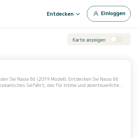
Einloggen
Entdecken
Karte anzeigen
zeanisches Gefährt, das für intime und abenteuerliche
 ist dieses Boot perfekt für kleine Gruppen, die nach