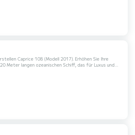
20 Meter langen ozeanischen Schiff, das für Luxus und
n bietet dieses Boot Komfort für Familienausflüge,