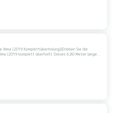
ie Alma (2019 Komplettüberholung)|Erleben Sie die
lma (2019 komplett überholt). Dieses 6,80 Meter lange
eren ein erstklassiges Bootserlebnis zu bieten und eignet
 auf dem Wasser.|Angetrieben von einem zuverlässigen