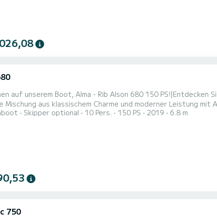
 026,08
680
en auf unserem Boot, Alma - Rib Alson 680 150 PS!|Entdecken S
e Mischung aus klassischem Charme und moderner Leistung mit A
hboot
Skipper optional
10 Pers.
150 PS
2019
6.8 m
hrzeug wurde sorgfältig wieder aufgebaut, um bis zu 10 Passagi
al für Familienausflüge, Gruppenabenteuer oder ruhige Ausflüge
..
90,53
c 750