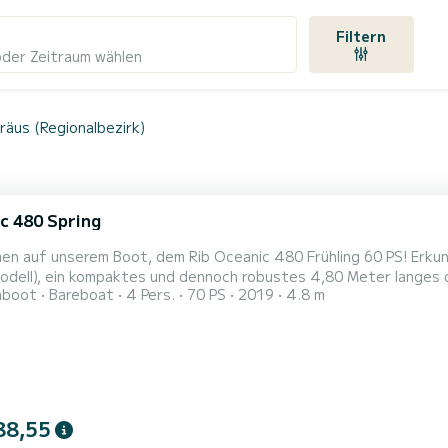
Filtern
oder Zeitraum wählen
iräus (Regionalbezirk)
c 480 Spring
unserem Boot, dem Rib Oceanic 480 Frühling 60 PS! Erkunden Sie Nasia 66 (2019 Modell). Entdecken Sie Nasia 66
odell), ein kompaktes und dennoch robustes 4,80 Meter langes o
hboot
Bareboat
4 Pers.
70 PS
2019
4.8 m
 konzipiert wurde. Mit einer maximalen Kapazität von 4 Personen
lebnissen auf dem Wasser suchen. Angetrieben von einem zuverlässigen Yamaha 70 PS 4-Takt-Motor bietet
88,55