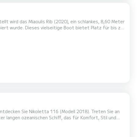
iert wurde. Dieses vielseitige Boot bietet Platz für bis zu
enteuer oder luxuriöse Ausflüge auf dem Wasser.
Motor bietet das Miaoulis Rib eine außergew...
ntdecken Sie Nikoletta 116 (Modell 2018). Treten Sie an
 langen ozeanischen Schiff, das für Komfort, Stil und
st dieses Boot ideal für unvergessliche Familienausflüge,
eben von einem robusten Yamaha 250 PS 4-Takt-Motor