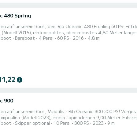
c 480 Spring
unserem Boot, dem Rib Oceanic 480 Frühling 60 PS! Entdecken Sie das Nasia 66 (Modell 2015). Entdecken Sie das
 (Modell 2015), ein kompaktes, aber robustes 4,80 Meter langes
hboot
Bareboat
4 Pers.
60 PS
2016
4.8 m
 konzipiert wurde. Mit einer maximalen Kapazität von 4 Personen
nach unvergesslichen Erle
11,22
c 900
nserem Boot, Miaoulis - Rib Oceanic 900 300 PS! Vorgestellt wird Mpoumpoulina (Modell 2023) Segeln Sie stilvoll
umpoulina (Modell 2023), einem topmodernen 9,00-Meter-Fahrzeu
hboot
Skipper optional
10 Pers.
300 PS
2023
9 m
entwickelt wurde. Entworfen für bis zu 10 Passagiere, ist diese
ppenabenteuer oder ruhige Ausflüge auf offener See. Mpoumpoulina ist mit einem leistungsstarken Mercury Max