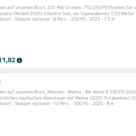
en auf unserem Boot, ZOI -Rib Oceanic 750 250 PS!|Stellen Sie 
lina (Modell 2025) stilvoll in See, ein topmodernes 7,50 Meter 
hboot
Skipper optional
8 Pers.
250 PS
2025
7.5 m
en Komfort konzipiert wurde. Entwickelt für bis zu 10 Passagiere
nausflüge, aufregende Gruppenabenteuer oder erholsame Ausflüg
sstarken Mercury...
11,82
8
en auf unserem Boot, Miaoulis - Melina - Rib Alson 8 500 PS! Ein
eichliches nautisches Abenteuer mit Melina (2020 Totalumbau). 
hboot
Skipper optional
10 Pers.
300 PS
2020
8 m
hrzeug bietet die perfekte Mischung aus klassischem Design und
re in Stil und Komfort. Angetrieben von zwei Yamaha 150 PS 4-T
ü...