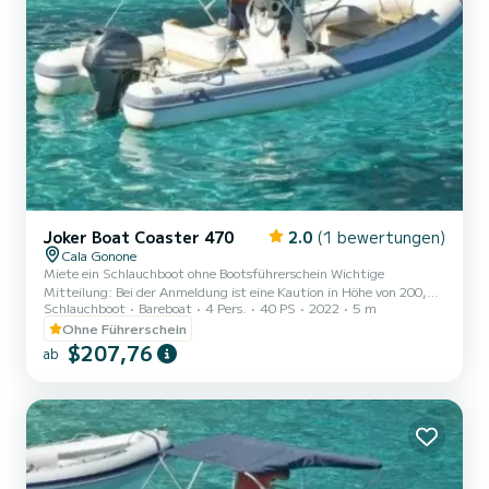
Joker Boat Coaster 470
2.0
(1 bewertungen)
Cala Gonone
Miete ein Schlauchboot ohne Bootsführerschein Wichtige
Mitteilung: Bei der Anmeldung ist eine Kaution in Höhe von 200,00
Schlauchboot
Bareboat
4 Pers.
40 PS
2022
5 m
€ in bar zu hinterlegen. Die Kaution wird am Ende der Miete nach
Überprüfung der Integrität des Schlauchboots und der
Ohne Führerschein
Bootsutensilien zurückerstattet. ------Die Kaution dient dazu,
$207,76
ab
eventuelle Schäden, den Verlust von Bootsutensilien oder die
Nichtbeachtung der Mietbedingungen abzusichern. NB Es ist
möglich, Sonnenschirm und Kühlbox anzufordern (sofern verfügbar
bei der Anmel...