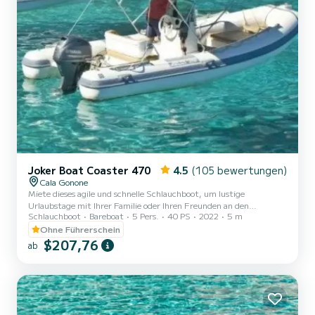
Joker Boat Coaster 470
4.5
(105 bewertungen)
Cala Gonone
Miete dieses agile und schnelle Schlauchboot, um lustige
Urlaubstage mit Ihrer Familie oder Ihren Freunden an den
Schlauchboot
Bareboat
5 Pers.
40 PS
2022
5 m
wunderschönen Küsten Sardiniens und von Cala Gonone zu
verbringen! Es bietet Platz für bis zu maximal 4 Personen. ZU
Ohne Führerschein
IHRER SICHERHEIT SIND MINDESTENS 2 PERSONEN AN BORD
$207,76
ab
ERFORDERLICH. Darüber hinaus ist es mit einem 40 PS-
Außenbordmotor ausgestattet und kann daher auch ohne einen
Bootsführerschein gemietet werden! Sie müssen nur volljährig sein!
Es verfügt über einen Sonnenschutz,...