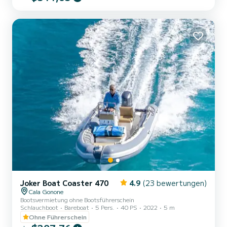
und Cala Gonones zu verbringen! Sie müssen im Besitz eines
Bootsführerscheins sein! Sie müssen nur volljährig sein! AUS
SICHERHEITSGRÜNDEN SIND MINDESTENS 2 PERSONEN AN
BORD ERFORDERLICH! Es ist mit Sonnensegel, Sonnendeck am
Bug mit Polsterung ausgesta...
Joker Boat Coaster 470
4.9
(23 bewertungen)
Cala Gonone
Bootsvermietung ohne Bootsführerschein
Schlauchboot
Bareboat
5 Pers.
40 PS
2022
5 m
Ohne Führerschein