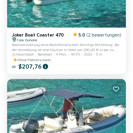
Joker Boat Coaster 470
5.0
(2 bewertungen)
Cala Gonone
Bootsvermietung ohne Bootsführerschein Wichtige Mitteilung: Bei
der Anmeldung ist eine Kaution in Höhe von 200,00 € in bar zu
Schlauchboot
Bareboat
4 Pers.
40 PS
2022
5 m
hinterlegen. Die Kaution wird am Ende der Mietdauer nach
Überprüfung der Unversehrtheit des Schlauchboots und der
Ohne Führerschein
Bordausstattung zurückerstattet. ------Die Kaution dient zur
$207,76
ab
Absicherung gegen eventuelle Schäden, Verluste der
Bordausstattung oder Nichteinhaltung der Mietbedingungen.
HINWEIS: Es ist möglich, Sonnenschirm und Kühltasche (sofern
verfügbar bei der Anmeldung...