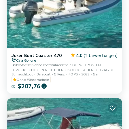
Joker Boat Coaster 470
4.0
(1 bewertungen)
Cala Gonone
Beibootverleih ohne Bootsführerschein DIE MIETPOSTEN
BERÜCKSICHTIGEN NICHT DEN ÖKOLOGISCHEN BEITRAG DES
Schlauchboot
Bareboat
5 Pers.
40 PS
2022
5 m
GOLF VON OROSEI IN HÖHE VON 3 € PRO PERSON, DER IN
BAR IM HAFEN ZU BEZAHLEN IST.
Ohne Führerschein
$207,76
ab