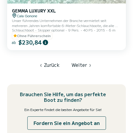
GEMMA LUXURY XXL
Cala Gonone
Unser führendes Unternehmen der Branche vermietet seit
mehreren Jahren komfortable 6-Meter-Schlauchboote, die alle mit
Schlauchboot
Skipper optional
9 Pers.
40 PS
2015
6 m
einem Sonnensegel und brandneuen Kissen ausgestattet sind. Im
Mietpreis für Ihren Tag am Strand sind ein Sonnenschirm und eine
Ohne Führerschein
Kühltasche enthalten. Wenn Sie eine GEMMA XXL mieten, können
$230,84
ab
Sie den gesamten GOLF VON OROSEI besichtigen und an den
schönsten Stränden entlang der Küste Halt machen. Darüber
hinaus verfügen unsere Beiboote über eine einfache Einstiegsleiter,
falls Sie s...
‹
Zurück
Weiter
›
Brauchen Sie Hilfe, um das perfekte
Boot zu finden?
Ein Experte findet die besten Angebote für Sie!
Fordern Sie ein Angebot an