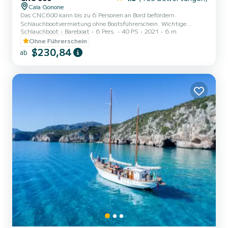
Cala Gonone
Das CNC600 kann bis zu 6 Personen an Bord befördern.
Schlauchbootvermietung ohne Bootsführerschein. Wichtige
Schlauchboot
Bareboat
6 Pers.
40 PS
2021
6 m
Mitteilung: Bei der Anmietung ist eine Kaution in Höhe von 200,00
€ in bar zu hinterlegen. Die Kaution wird nach Überprüfung der
Ohne Führerschein
Unversehrtheit des Schlauchboots und der Bordausstattung am
$230,84
ab
Ende der Mietdauer zurückerstattet. Die Kaution dient dazu,
eventuelle Schäden, Verluste von Bordausstattung oder
Nichtbeachtung der Mietbedingungen abzusichern. Hinweis: Es ist
möglich, Sonnenschirm...