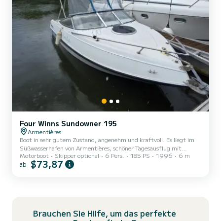
Four Winns Sundowner 195
Armentières
Boot in sehr gutem Zustand, angenehm und kraftvoll. Es liegt im
Süßwasserhafen von Armentières, schöner Tagesausflug mit
Motorboot
Skipper optional
6 Pers.
185 PS
1996
6 m
Schleusendurchfahrt. Möglichkeit zur Vermietung mit Anhänger.
$73,87
ab
Brauchen Sie Hilfe, um das perfekte