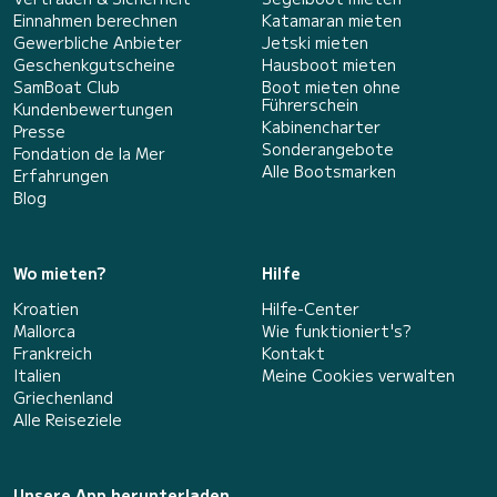
Einnahmen berechnen
Katamaran mieten
Gewerbliche Anbieter
Jetski mieten
Geschenkgutscheine
Hausboot mieten
SamBoat Club
Boot mieten ohne
Führerschein
Kundenbewertungen
Kabinencharter
Presse
Sonderangebote
Fondation de la Mer
Alle Bootsmarken
Erfahrungen
Blog
Wo mieten?
Hilfe
Kroatien
Hilfe-Center
Mallorca
Wie funktioniert's?
Frankreich
Kontakt
Italien
Meine Cookies verwalten
Griechenland
Alle Reiseziele
Unsere App herunterladen