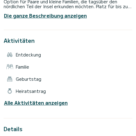
Option für Paare und kleine Familien, die tagsüber den
nördlichen Teil der Insel erkunden möchten. Platz für bis zu 4
Personen. - Kein Führerschein erforderlich. Der günstigste
Die ganze Beschreibung anzeigen
Weg, die Insel zu erkunden. GPS mit markierten
Aussichtspunkten. Top-GPS-Kartenanwendung zur
einfachen Navigation. - Inklusive. Kühlbox mit Eis. Schulung
vor Ihrer Miete. GPS mit Standorten mit Aussichtspunkten.
Aktivitäten
Entdeckung
Familie
Geburtstag
Heiratsantrag
Alle Aktivitäten anzeigen
Details