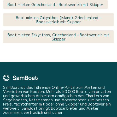
Boot mieten Griechenland – Bootsverleih mit Skipper
Boot mieten Zakynthos (Island), Griechenland –
Bootsverleih mit Skipper
Boot mieten Zakynthos, Griechenland – Bootsverleih mit
Skipper
SamBoat ist das führende Online-Portal zum Mieten und
Vermieten von Booten. Mehr als 50 000 Boote von privaten
und gewerblichen Anbietern ermöglichen das Chartern von
Segelbooten, Katamaranen und Motorbooten zum besten
Preis. Yachtcharter mit oder ohne Skipper und Bootsverleih
weltweit. SamBoat bringt Bootsanbieter und Mieter
zusammen, vertraulich und sicher.