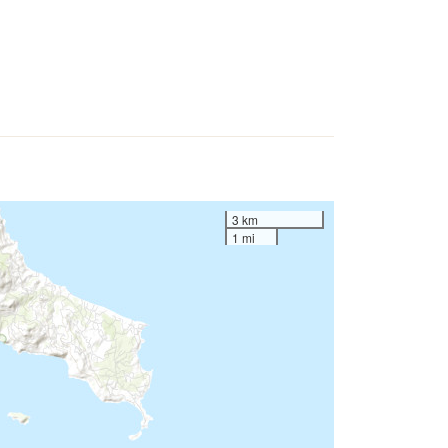
3 km
1 mi