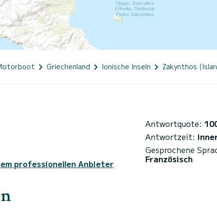
Motorboot
Griechenland
Ionische Inseln
Zakynthos (Islan
Antwortquote:
10
Antwortzeit:
inne
Gesprochene Spra
Französisch
sem professionellen Anbieter
en