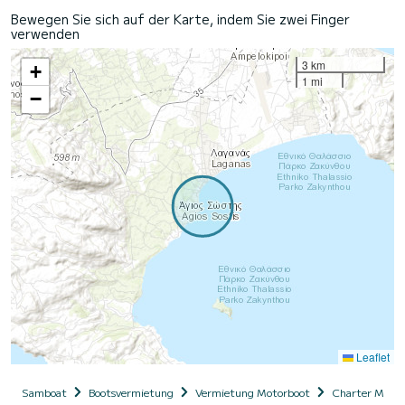
Bewegen Sie sich auf der Karte, indem Sie zwei Finger
verwenden
3 km
+
1 mi
−
Leaflet
Samboat
Bootsvermietung
Vermietung Motorboot
Charter Motor