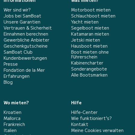
Informationen
Was mieten?
Wer sind wir?
Motorboot mieten
Jobs bei SamBoat
Schlauchboot mieten
Unsere Garantien
Yacht mieten
Vertrauen & Sicherheit
Segelboot mieten
Einnahmen berechnen
Katamaran mieten
Gewerbliche Anbieter
Jetski mieten
Geschenkgutscheine
Hausboot mieten
SamBoat Club
Boot mieten ohne
Führerschein
Kundenbewertungen
Kabinencharter
Presse
Sonderangebote
Fondation de la Mer
Alle Bootsmarken
Erfahrungen
Blog
Wo mieten?
Hilfe
Kroatien
Hilfe-Center
Mallorca
Wie funktioniert's?
Frankreich
Kontakt
Italien
Meine Cookies verwalten