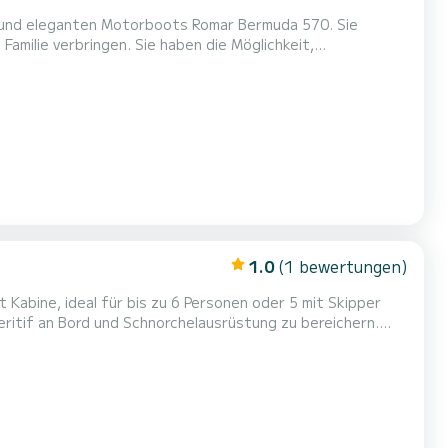
n und eleganten Motorboots Romar Bermuda 570. Sie
amilie verbringen. Sie haben die Möglichkeit,
. Das Boot ist mit einem 40 PS
 wunderschönen zerklüfteten Küsten der Amalfi- und
1.0
(1 bewertungen)
 Kabine, ideal für bis zu 6 Personen oder 5 mit Skipper
peritif an Bord und Schnorchelausrüstung zu bereichern.
erfügbarkeit auf Anfrage. Kontaktieren Sie uns, um Ihr