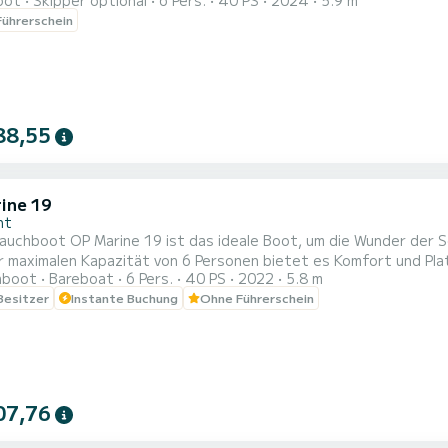
oot
Skipper optional
6 Pers.
40 PS
2024
5.9 m
it ist garantiert ein modernes und perfekt gewartetes Schiff. V
ührerschein
hes Abenteuer zu planen.
88,55
ine 19
nt
auchboot OP Marine 19 ist das ideale Boot, um die Wunder der 
r maximalen Kapazität von 6 Personen bietet es Komfort und Plat
hboot
Bareboat
6 Pers.
40 PS
2022
5.8 m
bilität und Wendigkeit auch in den belebtesten Gewässern. An Bord befinden sich: *Tendalino Sonnenschirm; *Leit
 Besitzer
Instante Buchung
Ohne Führerschein
tte Polsterung für maximalen Komfort; *Borddusche mit Süßwass
07,76