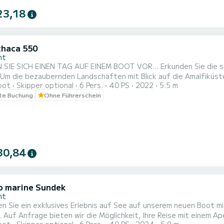
23,18
Ithaca 550
nt
NEN TAG AUF EINEM BOOT VOR... Erkunden Sie die schönste Küste Italiens, ein einzigartiges und wundervolles
oot
Skipper optional
6 Pers.
40 PS
2022
5.5 m
ie Buchten, in denen sich die eindrucksvollsten Orte befinden,
te Buchung
Ohne Führerschein
ichlicher Schönheit zu genießen, das sind einige gute Gründe, si
30,84
o marine Sundek
nt
n Sie ein exklusives Erlebnis auf See auf unserem neuen Boot mit
e. Auf Anfrage bieten wir die Möglichkeit, Ihre Reise mit einem A