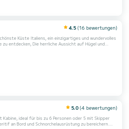
4.5
(16 bewertungen)
 den Kontakt mit der Natur und diesem Gewässer von
ch zu entscheiden die Vermietung eines Bootes an einem...
5.0
(4 bewertungen)
 Kabine, ideal für bis zu 6 Personen oder 5 mit Skipper
peritif an Bord und Schnorchelausrüstung zu bereichern.