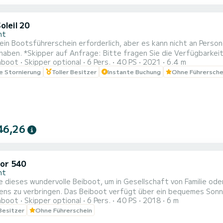
oleil 20
nt
kein Bootsführerschein erforderlich, aber es kann nicht an Perso
aben. *Skipper auf Anfrage: Bitte fragen Sie die Verfügbarkeit 
hboot
Skipper optional
6 Pers.
40 PS
2021
6.4 m
boot wird vollgetankt geliefert, der Kunde zahlt nur den tatsäc
le Stornierung
Toller Besitzer
Instante Buchung
Ohne Führersche
46,26
or 540
nt
te dieses wundervolle Beiboot, um in Gesellschaft von Familie 
verfügt über ein bequemes Sonnendeck mit Kissen am Bug, einen Fahrerplatz mittschiffs
hboot
Skipper optional
6 Pers.
40 PS
2018
6 m
ssen am Heck. Der Motor ist ein Selva-Viertaktmotor mit 40 PS. Für das Fahren dieses Beiboots ist daher
 Besitzer
Ohne Führerschein
kein Bootsführerschein erforderlich. Mit diesem we