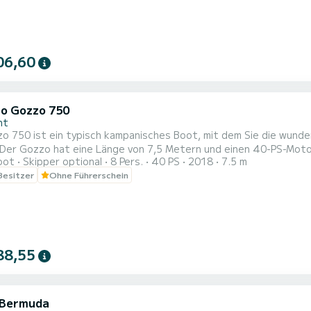
06,60
to Gozzo 750
nt
zo 750 ist ein typisch kampanisches Boot, mit dem Sie die wun
Der Gozzo hat eine Länge von 7,5 Metern und einen 40-PS-Motor,
oot
Skipper optional
8 Pers.
40 PS
2018
7.5 m
rerschein erforderlich. Darüber hinaus kann das Boot bis zu 8 
 Besitzer
Ohne Führerschein
under genießen können, die das Meer Kampaniens zu bieten hat. Zum Tagespreis müssen die Treibstoffkosten 
88,55
 Bermuda