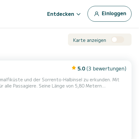
Einloggen
Entdecken
Karte anzeigen
5.0
(3 bewertungen)
malfiküste und der Sorrento-Halbinsel zu erkunden. Mit
ür alle Passagiere. Seine Länge von 5,80 Metern
: * Sonnenschirm; *
erdusche an Bord; * Stereo-Radio mit Bluetooth-