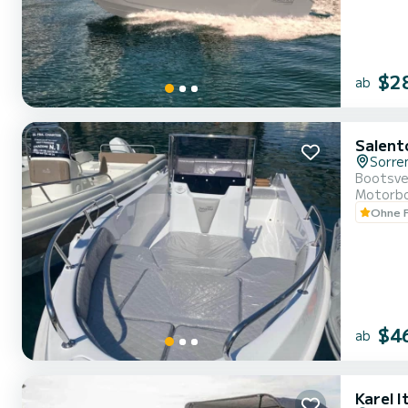
$2
ab
Salent
Sorre
Bootsver
Motorb
Ohne F
$4
ab
Karel I