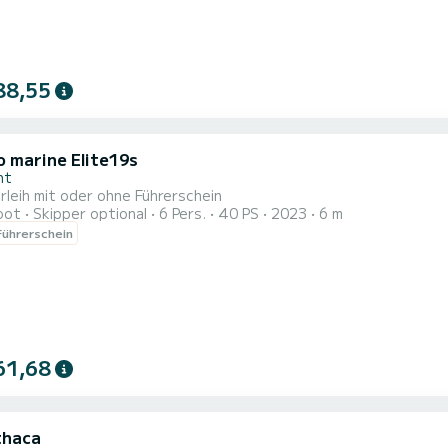
88,55
o marine Elite19s
nt
leih mit oder ohne Führerschein
oot
Skipper optional
6 Pers.
40 PS
2023
6 m
ührerschein
61,68
thaca