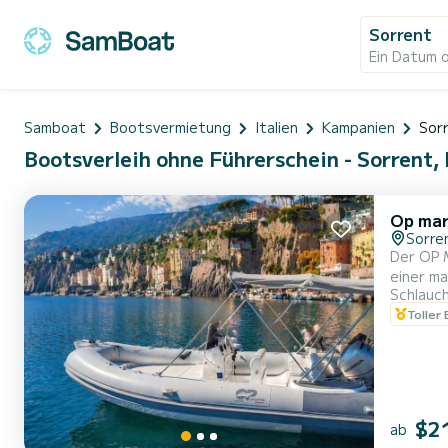
Sorrent
Ein Datum 
Samboat
Bootsvermietung
Italien
Kampanien
Sor
Bootsverleih ohne Führerschein - Sorrent, 
Op mar
Sorre
Der OP M
einer ma
Schlauc
gewährleist
Toller
Badeleit
Verbindu
$2
ab