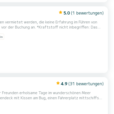
5.0
(1 bewertungen)
nen vermietet werden, die keine Erfahrung im Führen von
vor der Buchung an. *Kraftstoff nicht inbegriffen: Das
hlichen Verbrauch an der Tankstelle beim Check-out.
in
*Kühlbox an Bord: Eine oder mehrere Eisbeutel können beim Check-in gekauft werden. Buchen Sie den Salpa Soleil 20, um Capr...
4.9
(31 bewertungen)
oder Freunden erholsame Tage im wunderschönen Meer
ndigen Beiboot können Sie die eindrucksvollsten Orte in der Nähe von Sor...