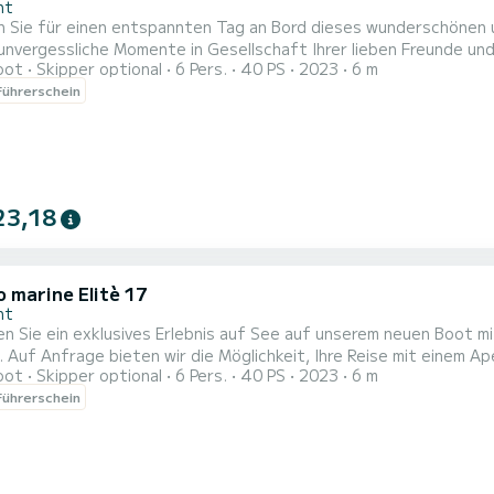
nt
en Sie für einen entspannten Tag an Bord dieses wunderschöne
nvergessliche Momente in Gesellschaft Ihrer lieben Freunde und F
oot
Skipper optional
6 Pers.
40 PS
2023
6 m
ende Orte unseres Meeres zu entdecken und in kristallklarem Wasser zu schwimmen
ührerschein
 PRO-Motor ausgestattet, der es Ihnen ermöglicht, entlang der
ner Küste agil un...
23,18
o marine Elitè 17
nt
n Sie ein exklusives Erlebnis auf See auf unserem neuen Boot mit
e. Auf Anfrage bieten wir die Möglichkeit, Ihre Reise mit einem A
oot
Skipper optional
6 Pers.
40 PS
2023
6 m
it ist garantiert ein modernes und perfekt gewartetes Schiff. V
ührerschein
hes Abenteuer zu planen.