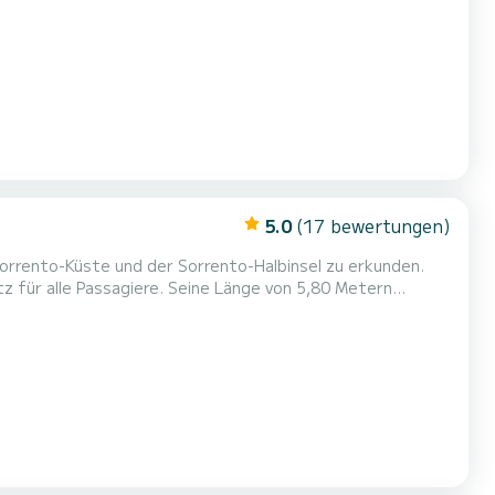
erfügbarkeit auf Anfrage. Kontaktieren Sie uns, um Ihr
5.0
(17 bewertungen)
Sorrento-Küste und der Sorrento-Halbinsel zu erkunden.
z für alle Passagiere. Seine Länge von 5,80 Metern
er;
er; *Stereoradio mit Bluetooth-Verbindung; *Kühlbox;