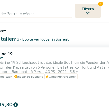
1
Filtern
oder Zeitraum wählen
rent
Italien
137 Boote verfügbar in Sorrent
ine 19
nt
arine 19 Schlauchboot ist das ideale Boot, um die Wunder der A
ximalen Kapazität von 6 Personen bietet es Komfort und Platz f
hboot
Bareboat
6 Pers.
40 PS
2021
5.8 m
et Stabilität und Manövrierfähigkeit auch in den belebtesten Gewässern. An Bord Ausstattung
 Besitzer
Instante Buchung
Ohne Führerschein
er; * Vollständige Polsterung für maximalen Komfort; * Süßwass
ng; * Küh...
19,30