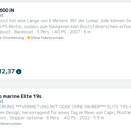
600 IN
nt
oot hat eine Länge von 6 Metern. Mit der Lomac Jolle können Sie
-PS-Motor, sodass zum Navigieren kein Bootsführerschein erforde
hboot
Bareboat
5 Pers.
40 PS
2007
6 m
le Stornierung
Ohne Führerschein
12,37
o marine Elite 19s
nt
 19S ist ein wunderschönes und komfortables Boot mit
 Design, hervorragend für einen Tag im Meer von Capri, Positano, Amalfi u
oot
Skipper optional
6 Pers.
40 PS
2022
5.9 m
fügt über einen Suzuki F40 ARI-Motor, der Ihnen die Möglichkei
ührerschein
ort, um Ihren Tag angenehm zu gestalten. Es ist mit einem großen Sonnendeck am
beq...