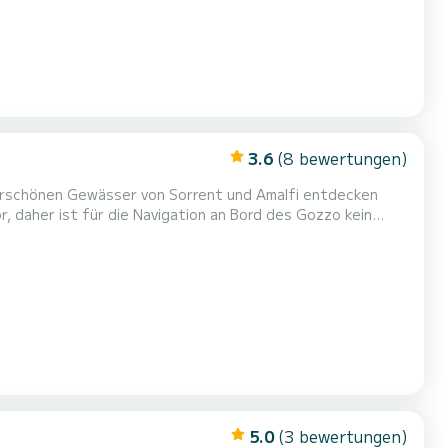
3.6
(8 bewertungen)
derschönen Gewässer von Sorrent und Amalfi entdecken
 daher ist für die Navigation an Bord des Gozzo kein
Passagiere befördern, sodass Sie mit Freunden und der
je nach
5.0
(3 bewertungen)