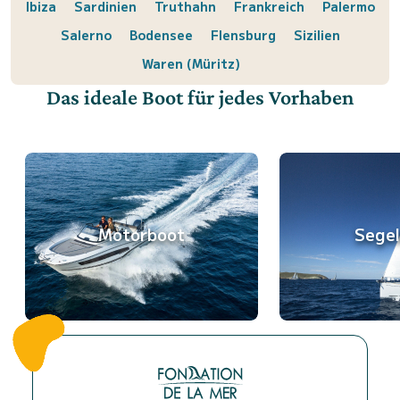
Ibiza
Sardinien
Truthahn
Frankreich
Palermo
Salerno
Bodensee
Flensburg
Sizilien
Waren (Müritz)
Das ideale Boot für jedes Vorhaben
Motorboot
Sege