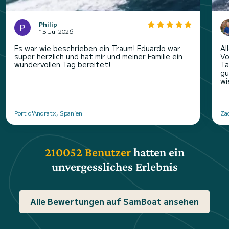
Philip
15 Jul 2026
Es war wie beschrieben ein Traum! Eduardo war
Al
super herzlich und hat mir und meiner Familie ein
Vo
wundervollen Tag bereitet!
Ta
gu
wi
Port d'Andratx, Spanien
Za
210052 Benutzer
hatten ein
unvergessliches Erlebnis
Alle Bewertungen auf SamBoat ansehen